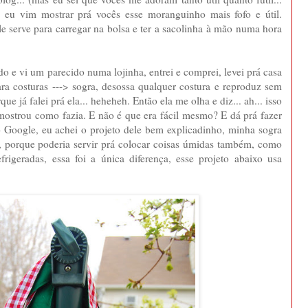
.) eu vim mostrar prá vocês esse moranguinho mais fofo e útil.
 serve para carregar na bolsa e ter a sacolinha à mão numa hora
e vi um parecido numa lojinha, entrei e comprei, levei prá casa
ra costuras ---> sogra, desossa qualquer costura e reproduz sem
ue já falei prá ela... heheheh. Então ela me olha e diz... ah... isso
mostrou como fazia. E não é que era fácil mesmo? E dá prá fazer
o Google, eu achei o projeto dele bem explicadinho, minha sogra
, porque poderia servir prá colocar coisas úmidas também, como
geradas, essa foi a única diferença, esse projeto abaixo usa