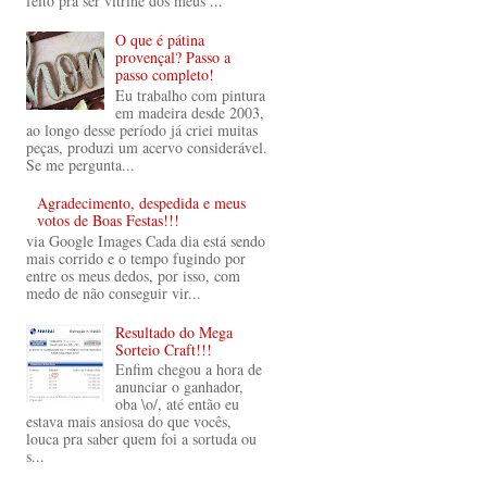
feito prá ser vitrine dos meus ...
O que é pátina
provençal? Passo a
passo completo!
Eu trabalho com pintura
em madeira desde 2003,
ao longo desse período já criei muitas
peças, produzi um acervo considerável.
Se me pergunta...
Agradecimento, despedida e meus
votos de Boas Festas!!!
via Google Images Cada dia está sendo
mais corrido e o tempo fugindo por
entre os meus dedos, por isso, com
medo de não conseguir vir...
Resultado do Mega
Sorteio Craft!!!
Enfim chegou a hora de
anunciar o ganhador,
oba \o/, até então eu
estava mais ansiosa do que vocês,
louca pra saber quem foi a sortuda ou
s...