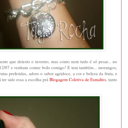
amente que detesto o inverno, mas como nem tudo é só pesar... no
: 12/07 e venham comer bolo comigo! E tem também... morangos,
as preferidas, adoro o sabor agridoce, a cor e beleza da fruta, e
 ter sido essa a escolha prá
Blogagem Coletiva de Esmaltes
, tanto