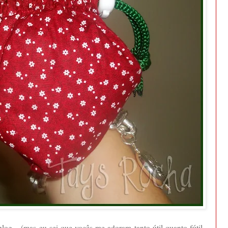
log... (mas eu sei que vocês me adoram tanto útil quanto fútil...