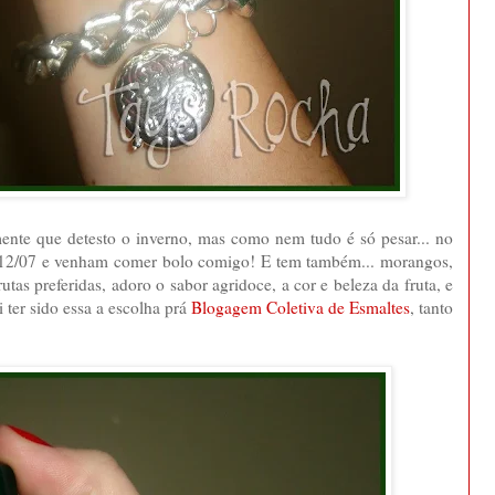
amente que detesto o inverno, mas como nem tudo é só pesar... no
: 12/07 e venham comer bolo comigo! E tem também... morangos,
as preferidas, adoro o sabor agridoce, a cor e beleza da fruta, e
 ter sido essa a escolha prá
Blogagem Coletiva de Esmaltes
, tanto