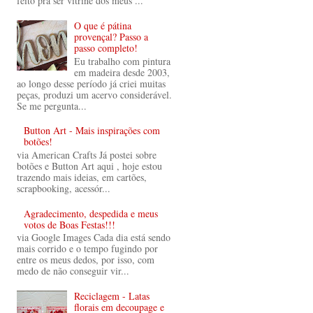
feito prá ser vitrine dos meus ...
O que é pátina
provençal? Passo a
passo completo!
Eu trabalho com pintura
em madeira desde 2003,
ao longo desse período já criei muitas
peças, produzi um acervo considerável.
Se me pergunta...
Button Art - Mais inspirações com
botões!
via American Crafts Já postei sobre
botões e Button Art aqui , hoje estou
trazendo mais ideias, em cartões,
scrapbooking, acessór...
Agradecimento, despedida e meus
votos de Boas Festas!!!
via Google Images Cada dia está sendo
mais corrido e o tempo fugindo por
entre os meus dedos, por isso, com
medo de não conseguir vir...
Reciclagem - Latas
florais em decoupage e