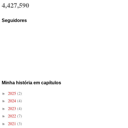
4,427,590
Seguidores
Minha história em capítulos
2025
(2)
►
2024
(4)
►
2023
(4)
►
2022
(7)
►
2021
(3)
►