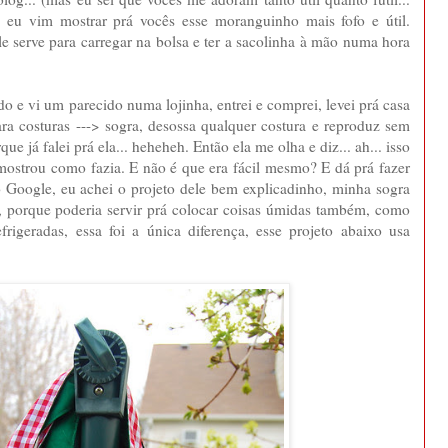
.) eu vim mostrar prá vocês esse moranguinho mais fofo e útil.
 serve para carregar na bolsa e ter a sacolinha à mão numa hora
e vi um parecido numa lojinha, entrei e comprei, levei prá casa
ra costuras ---> sogra, desossa qualquer costura e reproduz sem
ue já falei prá ela... heheheh. Então ela me olha e diz... ah... isso
mostrou como fazia. E não é que era fácil mesmo? E dá prá fazer
o Google, eu achei o projeto dele bem explicadinho, minha sogra
, porque poderia servir prá colocar coisas úmidas também, como
geradas, essa foi a única diferença, esse projeto abaixo usa