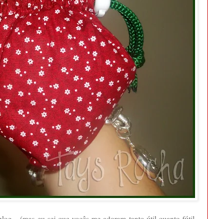
log... (mas eu sei que vocês me adoram tanto útil quanto fútil...