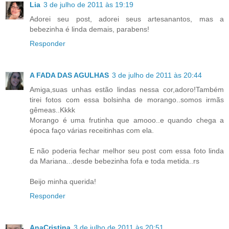
Lia
3 de julho de 2011 às 19:19
Adorei seu post, adorei seus artesanantos, mas a
bebezinha é linda demais, parabens!
Responder
A FADA DAS AGULHAS
3 de julho de 2011 às 20:44
Amiga,suas unhas estão lindas nessa cor,adoro!Também
tirei fotos com essa bolsinha de morango..somos irmãs
gêmeas..Kkkk
Morango é uma frutinha que amooo..e quando chega a
época faço várias receitinhas com ela.
E não poderia fechar melhor seu post com essa foto linda
da Mariana...desde bebezinha fofa e toda metida..rs
Beijo minha querida!
Responder
AnaCristina
3 de julho de 2011 às 20:51