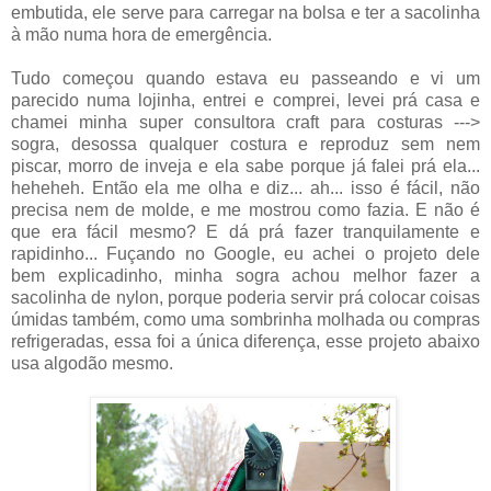
embutida, ele serve para carregar na bolsa e ter a sacolinha
à mão numa hora de emergência.
Tudo começou quando estava eu passeando e vi um
parecido numa lojinha, entrei e comprei, levei prá casa e
chamei minha super consultora craft para costuras --->
sogra, desossa qualquer costura e reproduz sem nem
piscar, morro de inveja e ela sabe porque já falei prá ela...
heheheh. Então ela me olha e diz... ah... isso é fácil, não
precisa nem de molde, e me mostrou como fazia. E não é
que era fácil mesmo? E dá prá fazer tranquilamente e
rapidinho... Fuçando no Google, eu achei o projeto dele
bem explicadinho, minha sogra achou melhor fazer a
sacolinha de nylon, porque poderia servir prá colocar coisas
úmidas também, como uma sombrinha molhada ou compras
refrigeradas, essa foi a única diferença, esse projeto abaixo
usa algodão mesmo.