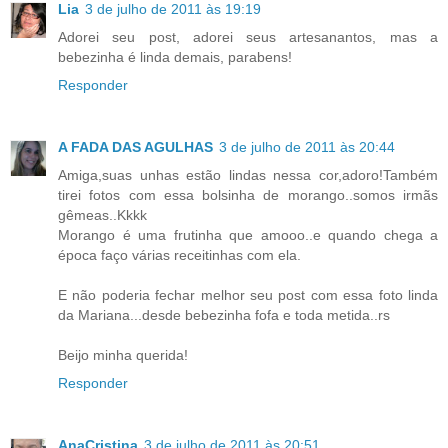
Lia
3 de julho de 2011 às 19:19
Adorei seu post, adorei seus artesanantos, mas a
bebezinha é linda demais, parabens!
Responder
A FADA DAS AGULHAS
3 de julho de 2011 às 20:44
Amiga,suas unhas estão lindas nessa cor,adoro!Também
tirei fotos com essa bolsinha de morango..somos irmãs
gêmeas..Kkkk
Morango é uma frutinha que amooo..e quando chega a
época faço várias receitinhas com ela.
E não poderia fechar melhor seu post com essa foto linda
da Mariana...desde bebezinha fofa e toda metida..rs
Beijo minha querida!
Responder
AnaCristina
3 de julho de 2011 às 20:51