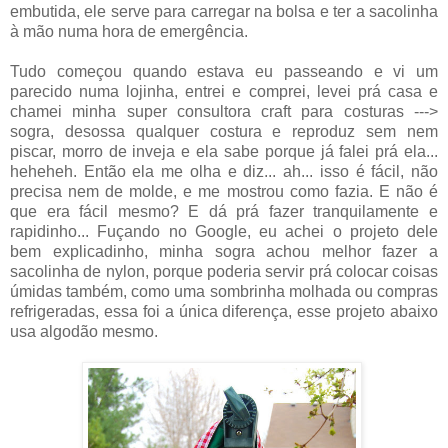
embutida, ele serve para carregar na bolsa e ter a sacolinha
à mão numa hora de emergência.
Tudo começou quando estava eu passeando e vi um
parecido numa lojinha, entrei e comprei, levei prá casa e
chamei minha super consultora craft para costuras --->
sogra, desossa qualquer costura e reproduz sem nem
piscar, morro de inveja e ela sabe porque já falei prá ela...
heheheh. Então ela me olha e diz... ah... isso é fácil, não
precisa nem de molde, e me mostrou como fazia. E não é
que era fácil mesmo? E dá prá fazer tranquilamente e
rapidinho... Fuçando no Google, eu achei o projeto dele
bem explicadinho, minha sogra achou melhor fazer a
sacolinha de nylon, porque poderia servir prá colocar coisas
úmidas também, como uma sombrinha molhada ou compras
refrigeradas, essa foi a única diferença, esse projeto abaixo
usa algodão mesmo.