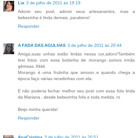
Lia
3 de julho de 2011 às 19:19
Adorei seu post, adorei seus artesanantos, mas a
bebezinha é linda demais, parabens!
Responder
A FADA DAS AGULHAS
3 de julho de 2011 às 20:44
Amiga,suas unhas estão lindas nessa cor,adoro!Também
tirei fotos com essa bolsinha de morango..somos irmãs
gêmeas..Kkkk
Morango é uma frutinha que amooo..e quando chega a
época faço várias receitinhas com ela.
E não poderia fechar melhor seu post com essa foto linda
da Mariana...desde bebezinha fofa e toda metida..rs
Beijo minha querida!
Responder
AnaCristina
3 de julho de 2011 às 20:51