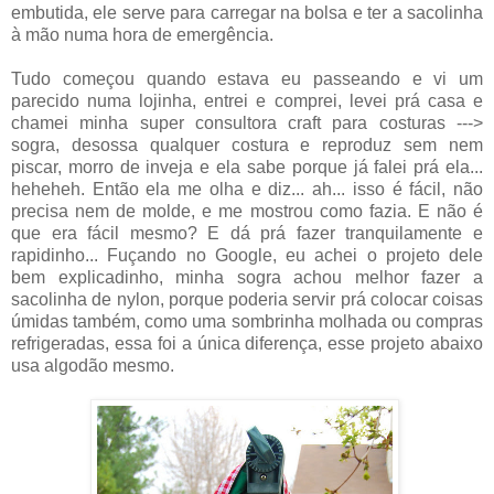
embutida, ele serve para carregar na bolsa e ter a sacolinha
à mão numa hora de emergência.
Tudo começou quando estava eu passeando e vi um
parecido numa lojinha, entrei e comprei, levei prá casa e
chamei minha super consultora craft para costuras --->
sogra, desossa qualquer costura e reproduz sem nem
piscar, morro de inveja e ela sabe porque já falei prá ela...
heheheh. Então ela me olha e diz... ah... isso é fácil, não
precisa nem de molde, e me mostrou como fazia. E não é
que era fácil mesmo? E dá prá fazer tranquilamente e
rapidinho... Fuçando no Google, eu achei o projeto dele
bem explicadinho, minha sogra achou melhor fazer a
sacolinha de nylon, porque poderia servir prá colocar coisas
úmidas também, como uma sombrinha molhada ou compras
refrigeradas, essa foi a única diferença, esse projeto abaixo
usa algodão mesmo.