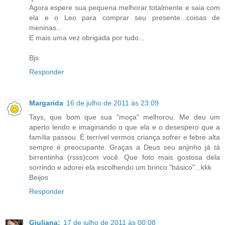
Agora espere sua pequena melhorar totalmente e saia com
ela e o Leo para comprar seu presente...coisas de
meninas...
E mais uma vez obrigada por tudo...
Bjs
Responder
Margarida
16 de julho de 2011 às 23:09
Tays, que bom que sua "moça" melhorou. Me deu um
aperto lendo e imaginando o que ela e o desespero que a
família passou. É terrível vermos criança sofrer e febre alta
sempre é preocupante. Graças a Deus seu anjinho já tá
birrentinha (rsss)com você. Que foto mais gostosa dela
sorrindo e adorei ela escolhendo um brinco "básico"...kkk
Beijos
Responder
Giuliana:
17 de julho de 2011 às 00:08