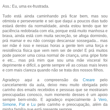
Ass.: Eu, uma ex-frustrada.
Tudo está ainda caminhando prá ficar bem, mas sou
otimista e perseverante e sei que daqui a poucos dias tudo
estará dentro da normalidade, ainda estou tendo que ter
paciência redobrada com ela, porque está muito manhosa e
brava, ainda está com muita secreção, se afoga dormindo,
prá mamar e eu não consigo descansar sossegada... mas
ser mãe é isso e nessas horas a gente tem uma força e
resistência física que vem nem sei de onde! E prá muitos
pode parecer uma coisa normal de criança, uma gripe forte
e etc... mas prá mim que sou uma mãe visceral foi
deprimente e difícil, a gente sempre vê as coisas mais leves
e com mais clareza quando não se trata dos nossos filhos.
Agradeço aqui a compreensão da
Creare
pelo
cancelamento da aula, deixo meu muito obrigada pelo
carinho dos emails recebidos e pessoas que se mostraram
preocupadas conosco, num momento desses é um apoio
sempre bem-vindo. E agradeço especialmente à
Vero
,
Simone
,
Pat
e
Lu
pelo carinho e preocupação, além da
minha família que está presente sempre.