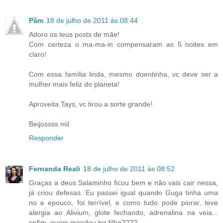
Pâm
18 de julho de 2011 às 08:44
Adoro os teus posts de mãe!
Com certeza o ma-ma-in compensaram as 5 noites em
claro!
Com essa família linda, mesmo doentinha, vc deve ser a
mulher mais feliz do planeta!
Aproveita Tays, vc tirou a sorte grande!
Beijossss mil
Responder
Fernanda Reali
18 de julho de 2011 às 08:52
Graças a deus Salaminho ficou bem e não vais cair nessa,
já criou defesas. Eu passei igual quando Guga tinha uma
no e epouco, foi terrível, e como tudo pode piorar, teve
alergia ao Alivium, glote fechando, adrenalina na veia...
enfim, quem mandou ter filho????