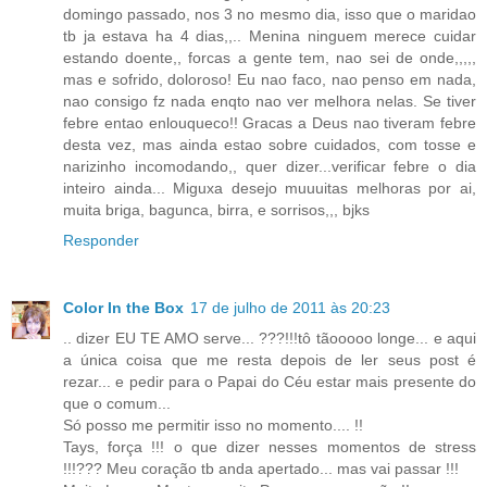
domingo passado, nos 3 no mesmo dia, isso que o maridao
tb ja estava ha 4 dias,,.. Menina ninguem merece cuidar
estando doente,, forcas a gente tem, nao sei de onde,,,,,
mas e sofrido, doloroso! Eu nao faco, nao penso em nada,
nao consigo fz nada enqto nao ver melhora nelas. Se tiver
febre entao enlouqueco!! Gracas a Deus nao tiveram febre
desta vez, mas ainda estao sobre cuidados, com tosse e
narizinho incomodando,, quer dizer...verificar febre o dia
inteiro ainda... Miguxa desejo muuuitas melhoras por ai,
muita briga, bagunca, birra, e sorrisos,,, bjks
Responder
Color In the Box
17 de julho de 2011 às 20:23
.. dizer EU TE AMO serve... ???!!!tô tãooooo longe... e aqui
a única coisa que me resta depois de ler seus post é
rezar... e pedir para o Papai do Céu estar mais presente do
que o comum...
Só posso me permitir isso no momento.... !!
Tays, força !!! o que dizer nesses momentos de stress
!!!??? Meu coração tb anda apertado... mas vai passar !!!