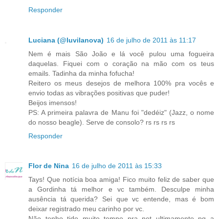
Responder
Luciana (@luvilanova)
16 de julho de 2011 às 11:17
Nem é mais São João e lá você pulou uma fogueira
daquelas. Fiquei com o coração na mão com os teus
emails. Tadinha da minha fofucha!
Reitero os meus desejos de melhora 100% pra vocês e
envio todas as vibrações positivas que puder!
Beijos imensos!
PS: A primeira palavra de Manu foi "dedéiz" (Jazz, o nome
do nosso beagle). Serve de consolo? rs rs rs rs
Responder
Flor de Nina
16 de julho de 2011 às 15:33
Tays! Que notícia boa amiga! Fico muito feliz de saber que
a Gordinha tá melhor e vc também. Desculpe minha
ausência tá querida? Sei que vc entende, mas é bom
deixar registrado meu carinho por vc.
Não tenho tido muito tempo pra net ultimamente pq a