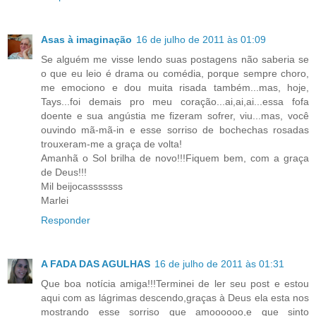
Asas à imaginação
16 de julho de 2011 às 01:09
Se alguém me visse lendo suas postagens não saberia se
o que eu leio é drama ou comédia, porque sempre choro,
me emociono e dou muita risada também...mas, hoje,
Tays...foi demais pro meu coração...ai,ai,ai...essa fofa
doente e sua angústia me fizeram sofrer, viu...mas, você
ouvindo mã-mã-in e esse sorriso de bochechas rosadas
trouxeram-me a graça de volta!
Amanhã o Sol brilha de novo!!!Fiquem bem, com a graça
de Deus!!!
Mil beijocasssssss
Marlei
Responder
A FADA DAS AGULHAS
16 de julho de 2011 às 01:31
Que boa notícia amiga!!!Terminei de ler seu post e estou
aqui com as lágrimas descendo,graças à Deus ela esta nos
mostrando esse sorriso que amoooooo,e que sinto