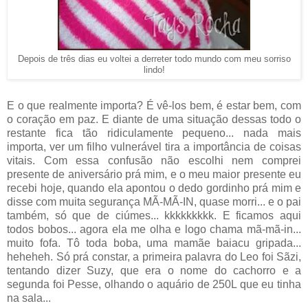
Depois de três dias eu voltei a derreter todo mundo com meu sorriso
lindo!
E o que realmente importa? É vê-los bem, é estar bem, com
o coração em paz. E diante de uma situação dessas todo o
restante fica tão ridiculamente pequeno... nada mais
importa, ver um filho vulnerável tira a importância de coisas
vitais. Com essa confusão não escolhi nem comprei
presente de aniversário prá mim, e o meu maior presente eu
recebi hoje, quando ela apontou o dedo gordinho prá mim e
disse com muita segurança MÃ-MÃ-IN, quase morri... e o pai
também, só que de ciúmes... kkkkkkkkk. E ficamos aqui
todos bobos... agora ela me olha e logo chama mã-mã-in...
muito fofa. Tô toda boba, uma mamãe baiacu gripada...
heheheh. Só prá constar, a primeira palavra do Leo foi Sãzi,
tentando dizer Suzy, que era o nome do cachorro e a
segunda foi Pesse, olhando o aquário de 250L que eu tinha
na sala...