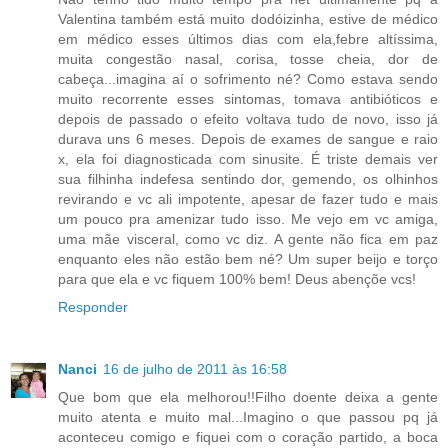
Valentina também está muito dodóizinha, estive de médico
em médico esses últimos dias com ela,febre altíssima,
muita congestão nasal, corisa, tosse cheia, dor de
cabeça...imagina aí o sofrimento né? Como estava sendo
muito recorrente esses sintomas, tomava antibióticos e
depois de passado o efeito voltava tudo de novo, isso já
durava uns 6 meses. Depois de exames de sangue e raio
x, ela foi diagnosticada com sinusite. É triste demais ver
sua filhinha indefesa sentindo dor, gemendo, os olhinhos
revirando e vc ali impotente, apesar de fazer tudo e mais
um pouco pra amenizar tudo isso. Me vejo em vc amiga,
uma mãe visceral, como vc diz. A gente não fica em paz
enquanto eles não estão bem né? Um super beijo e torço
para que ela e vc fiquem 100% bem! Deus abençõe vcs!
Responder
Nanci
16 de julho de 2011 às 16:58
Que bom que ela melhorou!!Filho doente deixa a gente
muito atenta e muito mal...Imagino o que passou pq já
aconteceu comigo e fiquei com o coração partido, a boca