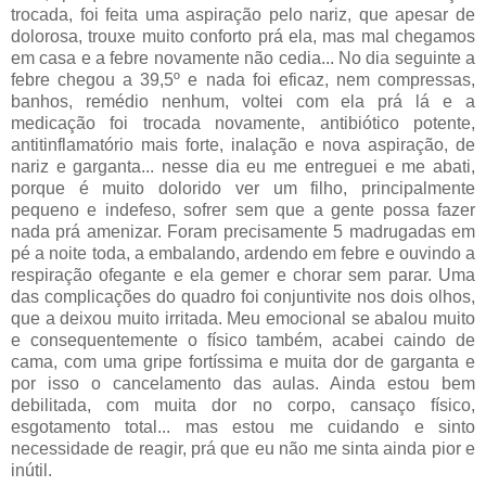
trocada, foi feita uma aspiração pelo nariz, que apesar de
dolorosa, trouxe muito conforto prá ela, mas mal chegamos
em casa e a febre novamente não cedia... No dia seguinte a
febre chegou a 39,5º e nada foi eficaz, nem compressas,
banhos, remédio nenhum, voltei com ela prá lá e a
medicação foi trocada novamente, antibiótico potente,
antitinflamatório mais forte, inalação e nova aspiração, de
nariz e garganta... nesse dia eu me entreguei e me abati,
porque é muito dolorido ver um filho, principalmente
pequeno e indefeso, sofrer sem que a gente possa fazer
nada prá amenizar. Foram precisamente 5 madrugadas em
pé a noite toda, a embalando, ardendo em febre e ouvindo a
respiração ofegante e ela gemer e chorar sem parar. Uma
das complicações do quadro foi conjuntivite nos dois olhos,
que a deixou muito irritada. Meu emocional se abalou muito
e consequentemente o físico também, acabei caindo de
cama, com uma gripe fortíssima e muita dor de garganta e
por isso o cancelamento das aulas. Ainda estou bem
debilitada, com muita dor no corpo, cansaço físico,
esgotamento total... mas estou me cuidando e sinto
necessidade de reagir, prá que eu não me sinta ainda pior e
inútil.