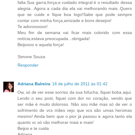
falta.Sua garra,força,e cuidado integral é o resultado dessa
alegria...Agora a cada dia ela vai melhorando mais..Quero
que se cuide e fique boa logo!Sabe que pode sempre
contar com minha força,amizade e bons desejos!
Te adoroooooo!
Meu fim de semana vai ficar mais colorido com essa
notícia,estava preocupada...obrigada!
Beijoooo e aquela força!
Simone Souza
Responder
Adriana Balreira
16 de julho de 2011 às 01:42
Ow, só de ver esse sorriso da sua fofucha, fiquei boba aqui.
Lendo o seu post, fiquei com dor no coração, vendo que
ser mãe é muito doloroso. Não sou mãe mas só de ver o
sofrimento de vcs mães vejo que vcs são umas heroinas
mesmo! Ainda bem que o pior já passou e agora tanto ela
quanto vc só vão melhorar mais e mais!
Beijos e te cuida
Adriana