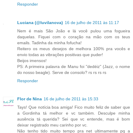
Responder
Luciana (@luvilanova)
16 de julho de 2011 às 11:17
Nem é mais São João e lá você pulou uma fogueira
daquelas. Fiquei com o coração na mão com os teus
emails. Tadinha da minha fofucha!
Reitero os meus desejos de melhora 100% pra vocês e
envio todas as vibrações positivas que puder!
Beijos imensos!
PS: A primeira palavra de Manu foi "dedéiz" (Jazz, o nome
do nosso beagle). Serve de consolo? rs rs rs rs
Responder
Flor de Nina
16 de julho de 2011 às 15:33
Tays! Que notícia boa amiga! Fico muito feliz de saber que
a Gordinha tá melhor e vc também. Desculpe minha
ausência tá querida? Sei que vc entende, mas é bom
deixar registrado meu carinho por vc.
Não tenho tido muito tempo pra net ultimamente pq a