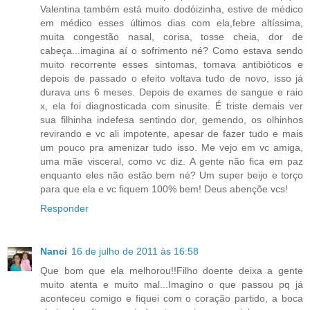
Valentina também está muito dodóizinha, estive de médico
em médico esses últimos dias com ela,febre altíssima,
muita congestão nasal, corisa, tosse cheia, dor de
cabeça...imagina aí o sofrimento né? Como estava sendo
muito recorrente esses sintomas, tomava antibióticos e
depois de passado o efeito voltava tudo de novo, isso já
durava uns 6 meses. Depois de exames de sangue e raio
x, ela foi diagnosticada com sinusite. É triste demais ver
sua filhinha indefesa sentindo dor, gemendo, os olhinhos
revirando e vc ali impotente, apesar de fazer tudo e mais
um pouco pra amenizar tudo isso. Me vejo em vc amiga,
uma mãe visceral, como vc diz. A gente não fica em paz
enquanto eles não estão bem né? Um super beijo e torço
para que ela e vc fiquem 100% bem! Deus abençõe vcs!
Responder
Nanci
16 de julho de 2011 às 16:58
Que bom que ela melhorou!!Filho doente deixa a gente
muito atenta e muito mal...Imagino o que passou pq já
aconteceu comigo e fiquei com o coração partido, a boca