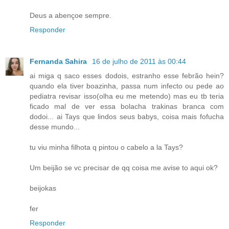
Deus a abençoe sempre.
Responder
Fernanda Sahira
16 de julho de 2011 às 00:44
ai miga q saco esses dodois, estranho esse febrão hein?
quando ela tiver boazinha, passa num infecto ou pede ao
pediatra revisar isso(olha eu me metendo) mas eu tb teria
ficado mal de ver essa bolacha trakinas branca com
dodoi... ai Tays que lindos seus babys, coisa mais fofucha
desse mundo...
tu viu minha filhota q pintou o cabelo a la Tays?
Um beijão se vc precisar de qq coisa me avise to aqui ok?
beijokas
fer
Responder