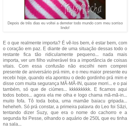
Depois de três dias eu voltei a derreter todo mundo com meu sorriso
lindo!
E o que realmente importa? É vê-los bem, é estar bem, com
o coração em paz. E diante de uma situação dessas todo o
restante fica tão ridiculamente pequeno... nada mais
importa, ver um filho vulnerável tira a importância de coisas
vitais. Com essa confusão não escolhi nem comprei
presente de aniversário prá mim, e o meu maior presente eu
recebi hoje, quando ela apontou o dedo gordinho prá mim e
disse com muita segurança MÃ-MÃ-IN, quase morri... e o pai
também, só que de ciúmes... kkkkkkkkk. E ficamos aqui
todos bobos... agora ela me olha e logo chama mã-mã-in...
muito fofa. Tô toda boba, uma mamãe baiacu gripada...
heheheh. Só prá constar, a primeira palavra do Leo foi Sãzi,
tentando dizer Suzy, que era o nome do cachorro e a
segunda foi Pesse, olhando o aquário de 250L que eu tinha
na sala...