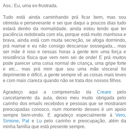
Ass.: Eu, uma ex-frustrada.
Tudo está ainda caminhando prá ficar bem, mas sou
otimista e perseverante e sei que daqui a poucos dias tudo
estará dentro da normalidade, ainda estou tendo que ter
paciência redobrada com ela, porque está muito manhosa e
brava, ainda está com muita secreção, se afoga dormindo,
prá mamar e eu não consigo descansar sossegada... mas
ser mãe é isso e nessas horas a gente tem uma força e
resistência física que vem nem sei de onde! E prá muitos
pode parecer uma coisa normal de criança, uma gripe forte
e etc... mas prá mim que sou uma mãe visceral foi
deprimente e difícil, a gente sempre vê as coisas mais leves
e com mais clareza quando não se trata dos nossos filhos.
Agradeço aqui a compreensão da
Creare
pelo
cancelamento da aula, deixo meu muito obrigada pelo
carinho dos emails recebidos e pessoas que se mostraram
preocupadas conosco, num momento desses é um apoio
sempre bem-vindo. E agradeço especialmente à
Vero
,
Simone
,
Pat
e
Lu
pelo carinho e preocupação, além da
minha família que está presente sempre.