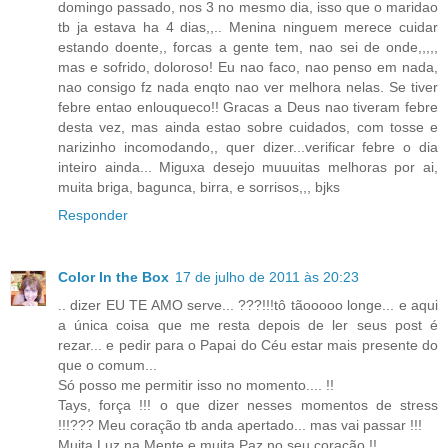
domingo passado, nos 3 no mesmo dia, isso que o maridao
tb ja estava ha 4 dias,,.. Menina ninguem merece cuidar
estando doente,, forcas a gente tem, nao sei de onde,,,,,
mas e sofrido, doloroso! Eu nao faco, nao penso em nada,
nao consigo fz nada enqto nao ver melhora nelas. Se tiver
febre entao enlouqueco!! Gracas a Deus nao tiveram febre
desta vez, mas ainda estao sobre cuidados, com tosse e
narizinho incomodando,, quer dizer...verificar febre o dia
inteiro ainda... Miguxa desejo muuuitas melhoras por ai,
muita briga, bagunca, birra, e sorrisos,,, bjks
Responder
Color In the Box
17 de julho de 2011 às 20:23
.. dizer EU TE AMO serve... ???!!!tô tãooooo longe... e aqui
a única coisa que me resta depois de ler seus post é
rezar... e pedir para o Papai do Céu estar mais presente do
que o comum...
Só posso me permitir isso no momento.... !!
Tays, força !!! o que dizer nesses momentos de stress
!!!??? Meu coração tb anda apertado... mas vai passar !!!
Muita Luz na Mente e muita Paz no seu coração !!