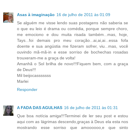
Asas à imaginação
16 de julho de 2011 às 01:09
Se alguém me visse lendo suas postagens não saberia se
o que eu leio é drama ou comédia, porque sempre choro,
me emociono e dou muita risada também...mas, hoje,
Tays...foi demais pro meu coração...ai,ai,ai...essa fofa
doente e sua angústia me fizeram sofrer, viu...mas, você
ouvindo mã-mã-in e esse sorriso de bochechas rosadas
trouxeram-me a graça de volta!
Amanhã o Sol brilha de novo!!!Fiquem bem, com a graça
de Deus!!!
Mil beijocasssssss
Marlei
Responder
A FADA DAS AGULHAS
16 de julho de 2011 às 01:31
Que boa notícia amiga!!!Terminei de ler seu post e estou
aqui com as lágrimas descendo,graças à Deus ela esta nos
mostrando esse sorriso que amoooooo,e que sinto