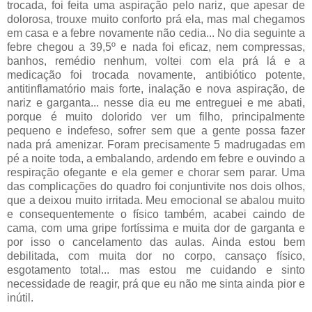
trocada, foi feita uma aspiração pelo nariz, que apesar de
dolorosa, trouxe muito conforto prá ela, mas mal chegamos
em casa e a febre novamente não cedia... No dia seguinte a
febre chegou a 39,5º e nada foi eficaz, nem compressas,
banhos, remédio nenhum, voltei com ela prá lá e a
medicação foi trocada novamente, antibiótico potente,
antitinflamatório mais forte, inalação e nova aspiração, de
nariz e garganta... nesse dia eu me entreguei e me abati,
porque é muito dolorido ver um filho, principalmente
pequeno e indefeso, sofrer sem que a gente possa fazer
nada prá amenizar. Foram precisamente 5 madrugadas em
pé a noite toda, a embalando, ardendo em febre e ouvindo a
respiração ofegante e ela gemer e chorar sem parar. Uma
das complicações do quadro foi conjuntivite nos dois olhos,
que a deixou muito irritada. Meu emocional se abalou muito
e consequentemente o físico também, acabei caindo de
cama, com uma gripe fortíssima e muita dor de garganta e
por isso o cancelamento das aulas. Ainda estou bem
debilitada, com muita dor no corpo, cansaço físico,
esgotamento total... mas estou me cuidando e sinto
necessidade de reagir, prá que eu não me sinta ainda pior e
inútil.