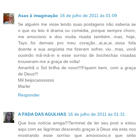
Asas à imaginação
16 de julho de 2011 às 01:09
Se alguém me visse lendo suas postagens não saberia se
o que eu leio é drama ou comédia, porque sempre choro,
me emociono e dou muita risada também...mas, hoje,
Tays...foi demais pro meu coração...ai,ai,ai...essa fofa
doente e sua angústia me fizeram sofrer, viu...mas, você
ouvindo mã-mã-in e esse sorriso de bochechas rosadas
trouxeram-me a graça de volta!
Amanhã o Sol brilha de novo!!!Fiquem bem, com a graça
de Deus!!!
Mil beijocasssssss
Marlei
Responder
A FADA DAS AGULHAS
16 de julho de 2011 às 01:31
Que boa notícia amiga!!!Terminei de ler seu post e estou
aqui com as lágrimas descendo,graças à Deus ela esta nos
mostrando esse sorriso que amoooooo,e que sinto