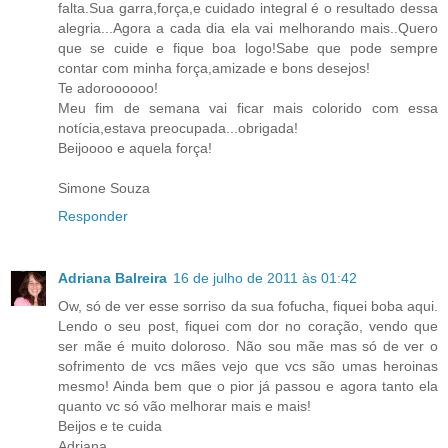
falta.Sua garra,força,e cuidado integral é o resultado dessa
alegria...Agora a cada dia ela vai melhorando mais..Quero
que se cuide e fique boa logo!Sabe que pode sempre
contar com minha força,amizade e bons desejos!
Te adoroooooo!
Meu fim de semana vai ficar mais colorido com essa
notícia,estava preocupada...obrigada!
Beijoooo e aquela força!
Simone Souza
Responder
Adriana Balreira
16 de julho de 2011 às 01:42
Ow, só de ver esse sorriso da sua fofucha, fiquei boba aqui.
Lendo o seu post, fiquei com dor no coração, vendo que
ser mãe é muito doloroso. Não sou mãe mas só de ver o
sofrimento de vcs mães vejo que vcs são umas heroinas
mesmo! Ainda bem que o pior já passou e agora tanto ela
quanto vc só vão melhorar mais e mais!
Beijos e te cuida
Adriana