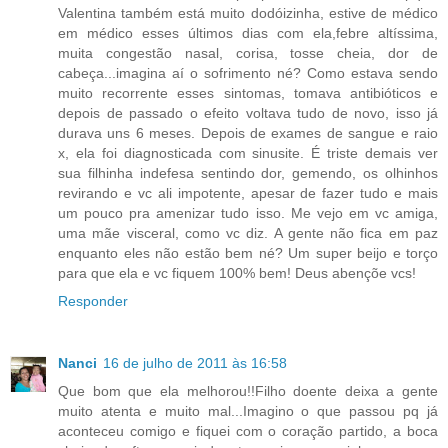
Valentina também está muito dodóizinha, estive de médico
em médico esses últimos dias com ela,febre altíssima,
muita congestão nasal, corisa, tosse cheia, dor de
cabeça...imagina aí o sofrimento né? Como estava sendo
muito recorrente esses sintomas, tomava antibióticos e
depois de passado o efeito voltava tudo de novo, isso já
durava uns 6 meses. Depois de exames de sangue e raio
x, ela foi diagnosticada com sinusite. É triste demais ver
sua filhinha indefesa sentindo dor, gemendo, os olhinhos
revirando e vc ali impotente, apesar de fazer tudo e mais
um pouco pra amenizar tudo isso. Me vejo em vc amiga,
uma mãe visceral, como vc diz. A gente não fica em paz
enquanto eles não estão bem né? Um super beijo e torço
para que ela e vc fiquem 100% bem! Deus abençõe vcs!
Responder
Nanci
16 de julho de 2011 às 16:58
Que bom que ela melhorou!!Filho doente deixa a gente
muito atenta e muito mal...Imagino o que passou pq já
aconteceu comigo e fiquei com o coração partido, a boca