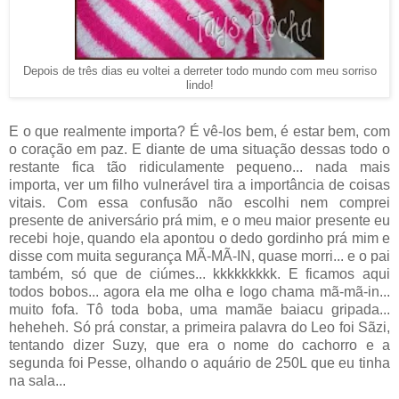
Depois de três dias eu voltei a derreter todo mundo com meu sorriso
lindo!
E o que realmente importa? É vê-los bem, é estar bem, com
o coração em paz. E diante de uma situação dessas todo o
restante fica tão ridiculamente pequeno... nada mais
importa, ver um filho vulnerável tira a importância de coisas
vitais. Com essa confusão não escolhi nem comprei
presente de aniversário prá mim, e o meu maior presente eu
recebi hoje, quando ela apontou o dedo gordinho prá mim e
disse com muita segurança MÃ-MÃ-IN, quase morri... e o pai
também, só que de ciúmes... kkkkkkkkk. E ficamos aqui
todos bobos... agora ela me olha e logo chama mã-mã-in...
muito fofa. Tô toda boba, uma mamãe baiacu gripada...
heheheh. Só prá constar, a primeira palavra do Leo foi Sãzi,
tentando dizer Suzy, que era o nome do cachorro e a
segunda foi Pesse, olhando o aquário de 250L que eu tinha
na sala...