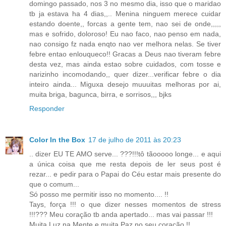
domingo passado, nos 3 no mesmo dia, isso que o maridao
tb ja estava ha 4 dias,,.. Menina ninguem merece cuidar
estando doente,, forcas a gente tem, nao sei de onde,,,,,
mas e sofrido, doloroso! Eu nao faco, nao penso em nada,
nao consigo fz nada enqto nao ver melhora nelas. Se tiver
febre entao enlouqueco!! Gracas a Deus nao tiveram febre
desta vez, mas ainda estao sobre cuidados, com tosse e
narizinho incomodando,, quer dizer...verificar febre o dia
inteiro ainda... Miguxa desejo muuuitas melhoras por ai,
muita briga, bagunca, birra, e sorrisos,,, bjks
Responder
Color In the Box
17 de julho de 2011 às 20:23
.. dizer EU TE AMO serve... ???!!!tô tãooooo longe... e aqui
a única coisa que me resta depois de ler seus post é
rezar... e pedir para o Papai do Céu estar mais presente do
que o comum...
Só posso me permitir isso no momento.... !!
Tays, força !!! o que dizer nesses momentos de stress
!!!??? Meu coração tb anda apertado... mas vai passar !!!
Muita Luz na Mente e muita Paz no seu coração !!