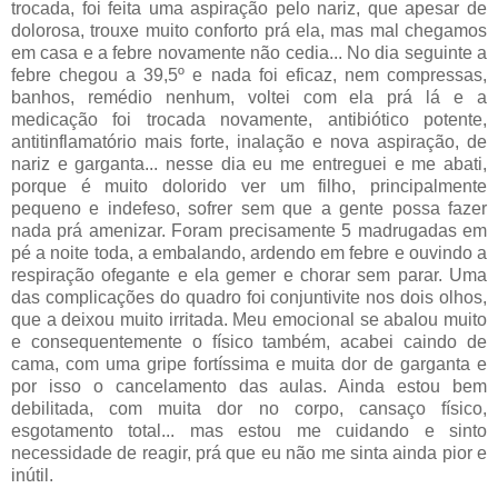
trocada, foi feita uma aspiração pelo nariz, que apesar de
dolorosa, trouxe muito conforto prá ela, mas mal chegamos
em casa e a febre novamente não cedia... No dia seguinte a
febre chegou a 39,5º e nada foi eficaz, nem compressas,
banhos, remédio nenhum, voltei com ela prá lá e a
medicação foi trocada novamente, antibiótico potente,
antitinflamatório mais forte, inalação e nova aspiração, de
nariz e garganta... nesse dia eu me entreguei e me abati,
porque é muito dolorido ver um filho, principalmente
pequeno e indefeso, sofrer sem que a gente possa fazer
nada prá amenizar. Foram precisamente 5 madrugadas em
pé a noite toda, a embalando, ardendo em febre e ouvindo a
respiração ofegante e ela gemer e chorar sem parar. Uma
das complicações do quadro foi conjuntivite nos dois olhos,
que a deixou muito irritada. Meu emocional se abalou muito
e consequentemente o físico também, acabei caindo de
cama, com uma gripe fortíssima e muita dor de garganta e
por isso o cancelamento das aulas. Ainda estou bem
debilitada, com muita dor no corpo, cansaço físico,
esgotamento total... mas estou me cuidando e sinto
necessidade de reagir, prá que eu não me sinta ainda pior e
inútil.