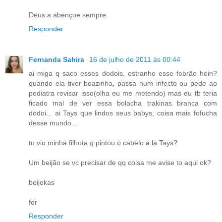
Deus a abençoe sempre.
Responder
Fernanda Sahira
16 de julho de 2011 às 00:44
ai miga q saco esses dodois, estranho esse febrão hein?
quando ela tiver boazinha, passa num infecto ou pede ao
pediatra revisar isso(olha eu me metendo) mas eu tb teria
ficado mal de ver essa bolacha trakinas branca com
dodoi... ai Tays que lindos seus babys, coisa mais fofucha
desse mundo...
tu viu minha filhota q pintou o cabelo a la Tays?
Um beijão se vc precisar de qq coisa me avise to aqui ok?
beijokas
fer
Responder