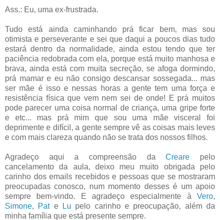
Ass.: Eu, uma ex-frustrada.
Tudo está ainda caminhando prá ficar bem, mas sou
otimista e perseverante e sei que daqui a poucos dias tudo
estará dentro da normalidade, ainda estou tendo que ter
paciência redobrada com ela, porque está muito manhosa e
brava, ainda está com muita secreção, se afoga dormindo,
prá mamar e eu não consigo descansar sossegada... mas
ser mãe é isso e nessas horas a gente tem uma força e
resistência física que vem nem sei de onde! E prá muitos
pode parecer uma coisa normal de criança, uma gripe forte
e etc... mas prá mim que sou uma mãe visceral foi
deprimente e difícil, a gente sempre vê as coisas mais leves
e com mais clareza quando não se trata dos nossos filhos.
Agradeço aqui a compreensão da
Creare
pelo
cancelamento da aula, deixo meu muito obrigada pelo
carinho dos emails recebidos e pessoas que se mostraram
preocupadas conosco, num momento desses é um apoio
sempre bem-vindo. E agradeço especialmente à
Vero
,
Simone
,
Pat
e
Lu
pelo carinho e preocupação, além da
minha família que está presente sempre.