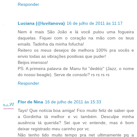
Responder
Luciana (@luvilanova)
16 de julho de 2011 às 11:17
Nem é mais São João e lá você pulou uma fogueira
daquelas. Fiquei com o coração na mão com os teus
emails. Tadinha da minha fofucha!
Reitero os meus desejos de melhora 100% pra vocês e
envio todas as vibrações positivas que puder!
Beijos imensos!
PS: A primeira palavra de Manu foi "dedéiz" (Jazz, o nome
do nosso beagle). Serve de consolo? rs rs rs rs
Responder
Flor de Nina
16 de julho de 2011 às 15:33
Tays! Que notícia boa amiga! Fico muito feliz de saber que
a Gordinha tá melhor e vc também. Desculpe minha
ausência tá querida? Sei que vc entende, mas é bom
deixar registrado meu carinho por vc.
Não tenho tido muito tempo pra net ultimamente pq a