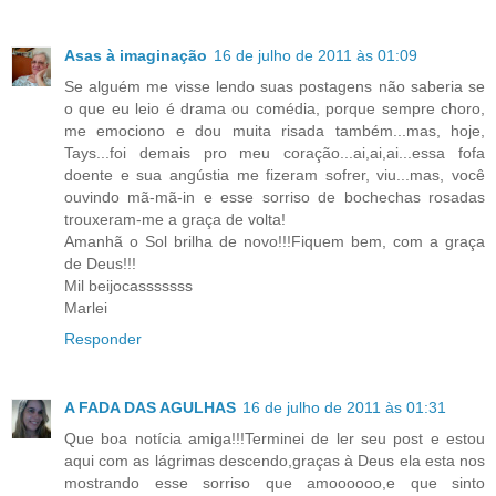
Asas à imaginação
16 de julho de 2011 às 01:09
Se alguém me visse lendo suas postagens não saberia se
o que eu leio é drama ou comédia, porque sempre choro,
me emociono e dou muita risada também...mas, hoje,
Tays...foi demais pro meu coração...ai,ai,ai...essa fofa
doente e sua angústia me fizeram sofrer, viu...mas, você
ouvindo mã-mã-in e esse sorriso de bochechas rosadas
trouxeram-me a graça de volta!
Amanhã o Sol brilha de novo!!!Fiquem bem, com a graça
de Deus!!!
Mil beijocasssssss
Marlei
Responder
A FADA DAS AGULHAS
16 de julho de 2011 às 01:31
Que boa notícia amiga!!!Terminei de ler seu post e estou
aqui com as lágrimas descendo,graças à Deus ela esta nos
mostrando esse sorriso que amoooooo,e que sinto