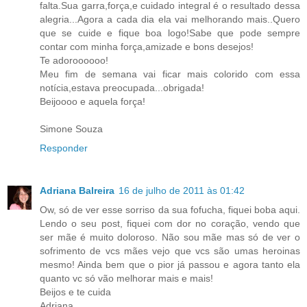
falta.Sua garra,força,e cuidado integral é o resultado dessa
alegria...Agora a cada dia ela vai melhorando mais..Quero
que se cuide e fique boa logo!Sabe que pode sempre
contar com minha força,amizade e bons desejos!
Te adoroooooo!
Meu fim de semana vai ficar mais colorido com essa
notícia,estava preocupada...obrigada!
Beijoooo e aquela força!
Simone Souza
Responder
Adriana Balreira
16 de julho de 2011 às 01:42
Ow, só de ver esse sorriso da sua fofucha, fiquei boba aqui.
Lendo o seu post, fiquei com dor no coração, vendo que
ser mãe é muito doloroso. Não sou mãe mas só de ver o
sofrimento de vcs mães vejo que vcs são umas heroinas
mesmo! Ainda bem que o pior já passou e agora tanto ela
quanto vc só vão melhorar mais e mais!
Beijos e te cuida
Adriana