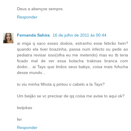
Deus a abençoe sempre.
Responder
Fernanda Sahira
16 de julho de 2011 às 00:44
ai miga q saco esses dodois, estranho esse febrão hein?
quando ela tiver boazinha, passa num infecto ou pede ao
pediatra revisar isso(olha eu me metendo) mas eu tb teria
ficado mal de ver essa bolacha trakinas branca com
dodoi... ai Tays que lindos seus babys, coisa mais fofucha
desse mundo...
tu viu minha filhota q pintou o cabelo a la Tays?
Um beijão se vc precisar de qq coisa me avise to aqui ok?
beijokas
fer
Responder