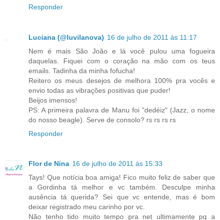
Responder
Luciana (@luvilanova)
16 de julho de 2011 às 11:17
Nem é mais São João e lá você pulou uma fogueira
daquelas. Fiquei com o coração na mão com os teus
emails. Tadinha da minha fofucha!
Reitero os meus desejos de melhora 100% pra vocês e
envio todas as vibrações positivas que puder!
Beijos imensos!
PS: A primeira palavra de Manu foi "dedéiz" (Jazz, o nome
do nosso beagle). Serve de consolo? rs rs rs rs
Responder
Flor de Nina
16 de julho de 2011 às 15:33
Tays! Que notícia boa amiga! Fico muito feliz de saber que
a Gordinha tá melhor e vc também. Desculpe minha
ausência tá querida? Sei que vc entende, mas é bom
deixar registrado meu carinho por vc.
Não tenho tido muito tempo pra net ultimamente pq a