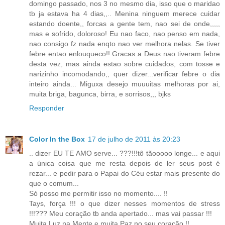
domingo passado, nos 3 no mesmo dia, isso que o maridao
tb ja estava ha 4 dias,,.. Menina ninguem merece cuidar
estando doente,, forcas a gente tem, nao sei de onde,,,,,
mas e sofrido, doloroso! Eu nao faco, nao penso em nada,
nao consigo fz nada enqto nao ver melhora nelas. Se tiver
febre entao enlouqueco!! Gracas a Deus nao tiveram febre
desta vez, mas ainda estao sobre cuidados, com tosse e
narizinho incomodando,, quer dizer...verificar febre o dia
inteiro ainda... Miguxa desejo muuuitas melhoras por ai,
muita briga, bagunca, birra, e sorrisos,,, bjks
Responder
Color In the Box
17 de julho de 2011 às 20:23
.. dizer EU TE AMO serve... ???!!!tô tãooooo longe... e aqui
a única coisa que me resta depois de ler seus post é
rezar... e pedir para o Papai do Céu estar mais presente do
que o comum...
Só posso me permitir isso no momento.... !!
Tays, força !!! o que dizer nesses momentos de stress
!!!??? Meu coração tb anda apertado... mas vai passar !!!
Muita Luz na Mente e muita Paz no seu coração !!