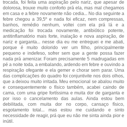
trocada, foi feita uma aspiração pelo nariz, que apesar de
dolorosa, trouxe muito conforto prá ela, mas mal chegamos
em casa e a febre novamente não cedia... No dia seguinte a
febre chegou a 39,5º e nada foi eficaz, nem compressas,
banhos, remédio nenhum, voltei com ela prá lá e a
medicação foi trocada novamente, antibiótico potente,
antitinflamatório mais forte, inalação e nova aspiração, de
nariz e garganta... nesse dia eu me entreguei e me abati,
porque é muito dolorido ver um filho, principalmente
pequeno e indefeso, sofrer sem que a gente possa fazer
nada prá amenizar. Foram precisamente 5 madrugadas em
pé a noite toda, a embalando, ardendo em febre e ouvindo a
respiração ofegante e ela gemer e chorar sem parar. Uma
das complicações do quadro foi conjuntivite nos dois olhos,
que a deixou muito irritada. Meu emocional se abalou muito
e consequentemente o físico também, acabei caindo de
cama, com uma gripe fortíssima e muita dor de garganta e
por isso o cancelamento das aulas. Ainda estou bem
debilitada, com muita dor no corpo, cansaço físico,
esgotamento total... mas estou me cuidando e sinto
necessidade de reagir, prá que eu não me sinta ainda pior e
inútil.