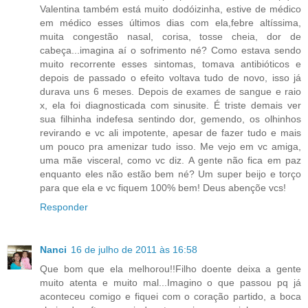
Valentina também está muito dodóizinha, estive de médico
em médico esses últimos dias com ela,febre altíssima,
muita congestão nasal, corisa, tosse cheia, dor de
cabeça...imagina aí o sofrimento né? Como estava sendo
muito recorrente esses sintomas, tomava antibióticos e
depois de passado o efeito voltava tudo de novo, isso já
durava uns 6 meses. Depois de exames de sangue e raio
x, ela foi diagnosticada com sinusite. É triste demais ver
sua filhinha indefesa sentindo dor, gemendo, os olhinhos
revirando e vc ali impotente, apesar de fazer tudo e mais
um pouco pra amenizar tudo isso. Me vejo em vc amiga,
uma mãe visceral, como vc diz. A gente não fica em paz
enquanto eles não estão bem né? Um super beijo e torço
para que ela e vc fiquem 100% bem! Deus abençõe vcs!
Responder
Nanci
16 de julho de 2011 às 16:58
Que bom que ela melhorou!!Filho doente deixa a gente
muito atenta e muito mal...Imagino o que passou pq já
aconteceu comigo e fiquei com o coração partido, a boca