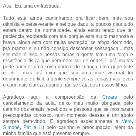
Ass.: Eu, uma ex-frustrada.
Tudo está ainda caminhando prá ficar bem, mas sou
otimista e perseverante e sei que daqui a poucos dias tudo
estará dentro da normalidade, ainda estou tendo que ter
paciência redobrada com ela, porque está muito manhosa e
brava, ainda está com muita secreção, se afoga dormindo,
prá mamar e eu não consigo descansar sossegada... mas
ser mãe é isso e nessas horas a gente tem uma força e
resistência física que vem nem sei de onde! E prá muitos
pode parecer uma coisa normal de criança, uma gripe forte
e etc... mas prá mim que sou uma mãe visceral foi
deprimente e difícil, a gente sempre vê as coisas mais leves
e com mais clareza quando não se trata dos nossos filhos.
Agradeço aqui a compreensão da
Creare
pelo
cancelamento da aula, deixo meu muito obrigada pelo
carinho dos emails recebidos e pessoas que se mostraram
preocupadas conosco, num momento desses é um apoio
sempre bem-vindo. E agradeço especialmente à
Vero
,
Simone
,
Pat
e
Lu
pelo carinho e preocupação, além da
minha família que está presente sempre.