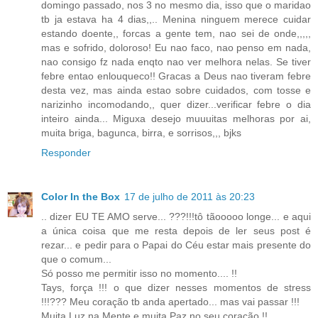
domingo passado, nos 3 no mesmo dia, isso que o maridao
tb ja estava ha 4 dias,,.. Menina ninguem merece cuidar
estando doente,, forcas a gente tem, nao sei de onde,,,,,
mas e sofrido, doloroso! Eu nao faco, nao penso em nada,
nao consigo fz nada enqto nao ver melhora nelas. Se tiver
febre entao enlouqueco!! Gracas a Deus nao tiveram febre
desta vez, mas ainda estao sobre cuidados, com tosse e
narizinho incomodando,, quer dizer...verificar febre o dia
inteiro ainda... Miguxa desejo muuuitas melhoras por ai,
muita briga, bagunca, birra, e sorrisos,,, bjks
Responder
Color In the Box
17 de julho de 2011 às 20:23
.. dizer EU TE AMO serve... ???!!!tô tãooooo longe... e aqui
a única coisa que me resta depois de ler seus post é
rezar... e pedir para o Papai do Céu estar mais presente do
que o comum...
Só posso me permitir isso no momento.... !!
Tays, força !!! o que dizer nesses momentos de stress
!!!??? Meu coração tb anda apertado... mas vai passar !!!
Muita Luz na Mente e muita Paz no seu coração !!