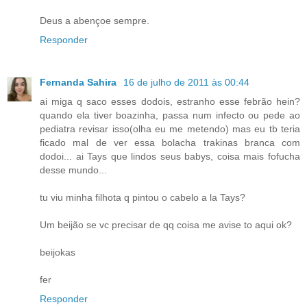
Deus a abençoe sempre.
Responder
Fernanda Sahira
16 de julho de 2011 às 00:44
ai miga q saco esses dodois, estranho esse febrão hein?
quando ela tiver boazinha, passa num infecto ou pede ao
pediatra revisar isso(olha eu me metendo) mas eu tb teria
ficado mal de ver essa bolacha trakinas branca com
dodoi... ai Tays que lindos seus babys, coisa mais fofucha
desse mundo...
tu viu minha filhota q pintou o cabelo a la Tays?
Um beijão se vc precisar de qq coisa me avise to aqui ok?
beijokas
fer
Responder