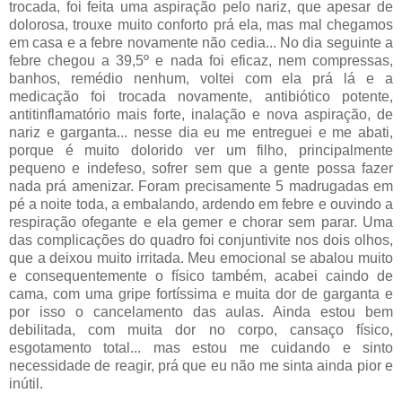
trocada, foi feita uma aspiração pelo nariz, que apesar de
dolorosa, trouxe muito conforto prá ela, mas mal chegamos
em casa e a febre novamente não cedia... No dia seguinte a
febre chegou a 39,5º e nada foi eficaz, nem compressas,
banhos, remédio nenhum, voltei com ela prá lá e a
medicação foi trocada novamente, antibiótico potente,
antitinflamatório mais forte, inalação e nova aspiração, de
nariz e garganta... nesse dia eu me entreguei e me abati,
porque é muito dolorido ver um filho, principalmente
pequeno e indefeso, sofrer sem que a gente possa fazer
nada prá amenizar. Foram precisamente 5 madrugadas em
pé a noite toda, a embalando, ardendo em febre e ouvindo a
respiração ofegante e ela gemer e chorar sem parar. Uma
das complicações do quadro foi conjuntivite nos dois olhos,
que a deixou muito irritada. Meu emocional se abalou muito
e consequentemente o físico também, acabei caindo de
cama, com uma gripe fortíssima e muita dor de garganta e
por isso o cancelamento das aulas. Ainda estou bem
debilitada, com muita dor no corpo, cansaço físico,
esgotamento total... mas estou me cuidando e sinto
necessidade de reagir, prá que eu não me sinta ainda pior e
inútil.