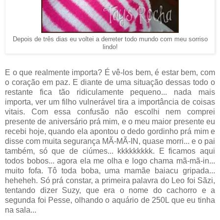
Depois de três dias eu voltei a derreter todo mundo com meu sorriso
lindo!
E o que realmente importa? É vê-los bem, é estar bem, com
o coração em paz. E diante de uma situação dessas todo o
restante fica tão ridiculamente pequeno... nada mais
importa, ver um filho vulnerável tira a importância de coisas
vitais. Com essa confusão não escolhi nem comprei
presente de aniversário prá mim, e o meu maior presente eu
recebi hoje, quando ela apontou o dedo gordinho prá mim e
disse com muita segurança MÃ-MÃ-IN, quase morri... e o pai
também, só que de ciúmes... kkkkkkkkk. E ficamos aqui
todos bobos... agora ela me olha e logo chama mã-mã-in...
muito fofa. Tô toda boba, uma mamãe baiacu gripada...
heheheh. Só prá constar, a primeira palavra do Leo foi Sãzi,
tentando dizer Suzy, que era o nome do cachorro e a
segunda foi Pesse, olhando o aquário de 250L que eu tinha
na sala...