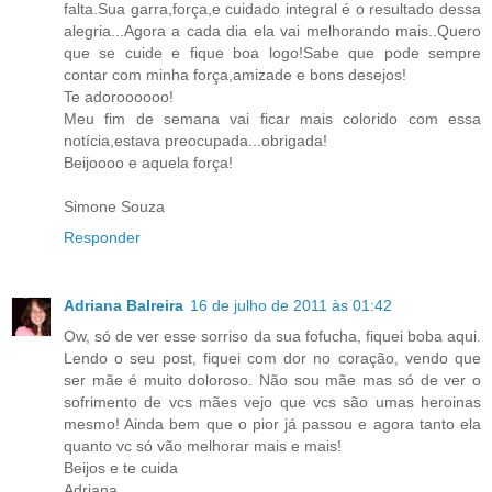
falta.Sua garra,força,e cuidado integral é o resultado dessa
alegria...Agora a cada dia ela vai melhorando mais..Quero
que se cuide e fique boa logo!Sabe que pode sempre
contar com minha força,amizade e bons desejos!
Te adoroooooo!
Meu fim de semana vai ficar mais colorido com essa
notícia,estava preocupada...obrigada!
Beijoooo e aquela força!
Simone Souza
Responder
Adriana Balreira
16 de julho de 2011 às 01:42
Ow, só de ver esse sorriso da sua fofucha, fiquei boba aqui.
Lendo o seu post, fiquei com dor no coração, vendo que
ser mãe é muito doloroso. Não sou mãe mas só de ver o
sofrimento de vcs mães vejo que vcs são umas heroinas
mesmo! Ainda bem que o pior já passou e agora tanto ela
quanto vc só vão melhorar mais e mais!
Beijos e te cuida
Adriana