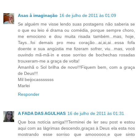
Asas à imaginação
16 de julho de 2011 às 01:09
Se alguém me visse lendo suas postagens não saberia se
o que eu leio é drama ou comédia, porque sempre choro,
me emociono e dou muita risada também...mas, hoje,
Tays...foi demais pro meu coração...ai,ai,ai...essa fofa
doente e sua angústia me fizeram sofrer, viu...mas, você
ouvindo mã-mã-in e esse sorriso de bochechas rosadas
trouxeram-me a graça de volta!
Amanhã o Sol brilha de novo!!!Fiquem bem, com a graça
de Deus!!!
Mil beijocasssssss
Marlei
Responder
A FADA DAS AGULHAS
16 de julho de 2011 às 01:31
Que boa notícia amiga!!!Terminei de ler seu post e estou
aqui com as lágrimas descendo,graças à Deus ela esta nos
mostrando esse sorriso que amoooooo,e que sinto