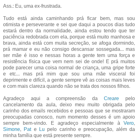
Ass.: Eu, uma ex-frustrada.
Tudo está ainda caminhando prá ficar bem, mas sou
otimista e perseverante e sei que daqui a poucos dias tudo
estará dentro da normalidade, ainda estou tendo que ter
paciência redobrada com ela, porque está muito manhosa e
brava, ainda está com muita secreção, se afoga dormindo,
prá mamar e eu não consigo descansar sossegada... mas
ser mãe é isso e nessas horas a gente tem uma força e
resistência física que vem nem sei de onde! E prá muitos
pode parecer uma coisa normal de criança, uma gripe forte
e etc... mas prá mim que sou uma mãe visceral foi
deprimente e difícil, a gente sempre vê as coisas mais leves
e com mais clareza quando não se trata dos nossos filhos.
Agradeço aqui a compreensão da
Creare
pelo
cancelamento da aula, deixo meu muito obrigada pelo
carinho dos emails recebidos e pessoas que se mostraram
preocupadas conosco, num momento desses é um apoio
sempre bem-vindo. E agradeço especialmente à
Vero
,
Simone
,
Pat
e
Lu
pelo carinho e preocupação, além da
minha família que está presente sempre.