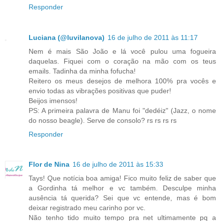
Responder
Luciana (@luvilanova)
16 de julho de 2011 às 11:17
Nem é mais São João e lá você pulou uma fogueira
daquelas. Fiquei com o coração na mão com os teus
emails. Tadinha da minha fofucha!
Reitero os meus desejos de melhora 100% pra vocês e
envio todas as vibrações positivas que puder!
Beijos imensos!
PS: A primeira palavra de Manu foi "dedéiz" (Jazz, o nome
do nosso beagle). Serve de consolo? rs rs rs rs
Responder
Flor de Nina
16 de julho de 2011 às 15:33
Tays! Que notícia boa amiga! Fico muito feliz de saber que
a Gordinha tá melhor e vc também. Desculpe minha
ausência tá querida? Sei que vc entende, mas é bom
deixar registrado meu carinho por vc.
Não tenho tido muito tempo pra net ultimamente pq a