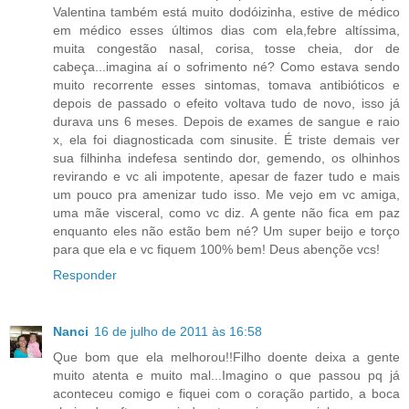
Valentina também está muito dodóizinha, estive de médico
em médico esses últimos dias com ela,febre altíssima,
muita congestão nasal, corisa, tosse cheia, dor de
cabeça...imagina aí o sofrimento né? Como estava sendo
muito recorrente esses sintomas, tomava antibióticos e
depois de passado o efeito voltava tudo de novo, isso já
durava uns 6 meses. Depois de exames de sangue e raio
x, ela foi diagnosticada com sinusite. É triste demais ver
sua filhinha indefesa sentindo dor, gemendo, os olhinhos
revirando e vc ali impotente, apesar de fazer tudo e mais
um pouco pra amenizar tudo isso. Me vejo em vc amiga,
uma mãe visceral, como vc diz. A gente não fica em paz
enquanto eles não estão bem né? Um super beijo e torço
para que ela e vc fiquem 100% bem! Deus abençõe vcs!
Responder
Nanci
16 de julho de 2011 às 16:58
Que bom que ela melhorou!!Filho doente deixa a gente
muito atenta e muito mal...Imagino o que passou pq já
aconteceu comigo e fiquei com o coração partido, a boca