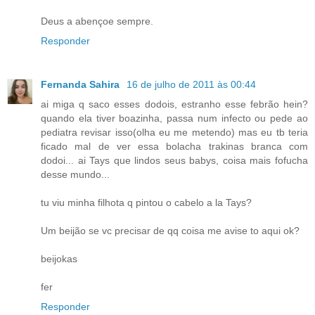
Deus a abençoe sempre.
Responder
Fernanda Sahira
16 de julho de 2011 às 00:44
ai miga q saco esses dodois, estranho esse febrão hein?
quando ela tiver boazinha, passa num infecto ou pede ao
pediatra revisar isso(olha eu me metendo) mas eu tb teria
ficado mal de ver essa bolacha trakinas branca com
dodoi... ai Tays que lindos seus babys, coisa mais fofucha
desse mundo...
tu viu minha filhota q pintou o cabelo a la Tays?
Um beijão se vc precisar de qq coisa me avise to aqui ok?
beijokas
fer
Responder