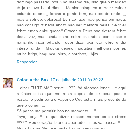
domingo passado, nos 3 no mesmo dia, isso que o maridao
tb ja estava ha 4 dias,,.. Menina ninguem merece cuidar
estando doente,, forcas a gente tem, nao sei de onde,,,,,
mas e sofrido, doloroso! Eu nao faco, nao penso em nada,
nao consigo fz nada enqto nao ver melhora nelas. Se tiver
febre entao enlouqueco!! Gracas a Deus nao tiveram febre
desta vez, mas ainda estao sobre cuidados, com tosse e
narizinho incomodando,, quer dizer...verificar febre o dia
inteiro ainda... Miguxa desejo muuuitas melhoras por ai,
muita briga, bagunca, birra, e sorrisos,,, bjks
Responder
Color In the Box
17 de julho de 2011 às 20:23
.. dizer EU TE AMO serve... ???!!!tô tãooooo longe... e aqui
a única coisa que me resta depois de ler seus post é
rezar... e pedir para o Papai do Céu estar mais presente do
que o comum...
Só posso me permitir isso no momento.... !!
Tays, força !!! o que dizer nesses momentos de stress
!!!??? Meu coração tb anda apertado... mas vai passar !!!
Muita Luz na Mente e muita Paz no seu coração !!