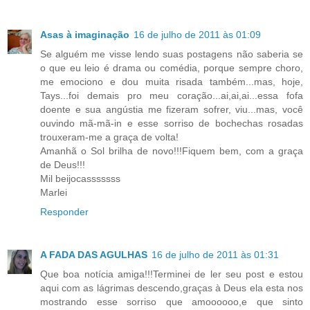
Asas à imaginação
16 de julho de 2011 às 01:09
Se alguém me visse lendo suas postagens não saberia se
o que eu leio é drama ou comédia, porque sempre choro,
me emociono e dou muita risada também...mas, hoje,
Tays...foi demais pro meu coração...ai,ai,ai...essa fofa
doente e sua angústia me fizeram sofrer, viu...mas, você
ouvindo mã-mã-in e esse sorriso de bochechas rosadas
trouxeram-me a graça de volta!
Amanhã o Sol brilha de novo!!!Fiquem bem, com a graça
de Deus!!!
Mil beijocasssssss
Marlei
Responder
A FADA DAS AGULHAS
16 de julho de 2011 às 01:31
Que boa notícia amiga!!!Terminei de ler seu post e estou
aqui com as lágrimas descendo,graças à Deus ela esta nos
mostrando esse sorriso que amoooooo,e que sinto