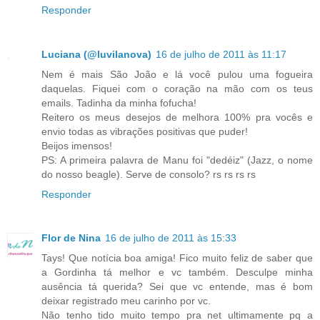
Responder
Luciana (@luvilanova)
16 de julho de 2011 às 11:17
Nem é mais São João e lá você pulou uma fogueira
daquelas. Fiquei com o coração na mão com os teus
emails. Tadinha da minha fofucha!
Reitero os meus desejos de melhora 100% pra vocês e
envio todas as vibrações positivas que puder!
Beijos imensos!
PS: A primeira palavra de Manu foi "dedéiz" (Jazz, o nome
do nosso beagle). Serve de consolo? rs rs rs rs
Responder
Flor de Nina
16 de julho de 2011 às 15:33
Tays! Que notícia boa amiga! Fico muito feliz de saber que
a Gordinha tá melhor e vc também. Desculpe minha
ausência tá querida? Sei que vc entende, mas é bom
deixar registrado meu carinho por vc.
Não tenho tido muito tempo pra net ultimamente pq a