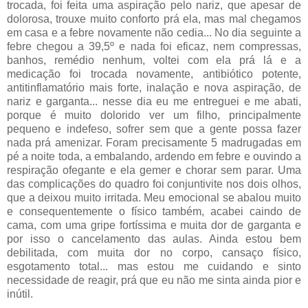
trocada, foi feita uma aspiração pelo nariz, que apesar de
dolorosa, trouxe muito conforto prá ela, mas mal chegamos
em casa e a febre novamente não cedia... No dia seguinte a
febre chegou a 39,5º e nada foi eficaz, nem compressas,
banhos, remédio nenhum, voltei com ela prá lá e a
medicação foi trocada novamente, antibiótico potente,
antitinflamatório mais forte, inalação e nova aspiração, de
nariz e garganta... nesse dia eu me entreguei e me abati,
porque é muito dolorido ver um filho, principalmente
pequeno e indefeso, sofrer sem que a gente possa fazer
nada prá amenizar. Foram precisamente 5 madrugadas em
pé a noite toda, a embalando, ardendo em febre e ouvindo a
respiração ofegante e ela gemer e chorar sem parar. Uma
das complicações do quadro foi conjuntivite nos dois olhos,
que a deixou muito irritada. Meu emocional se abalou muito
e consequentemente o físico também, acabei caindo de
cama, com uma gripe fortíssima e muita dor de garganta e
por isso o cancelamento das aulas. Ainda estou bem
debilitada, com muita dor no corpo, cansaço físico,
esgotamento total... mas estou me cuidando e sinto
necessidade de reagir, prá que eu não me sinta ainda pior e
inútil.