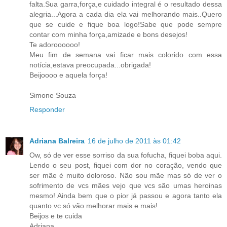
falta.Sua garra,força,e cuidado integral é o resultado dessa
alegria...Agora a cada dia ela vai melhorando mais..Quero
que se cuide e fique boa logo!Sabe que pode sempre
contar com minha força,amizade e bons desejos!
Te adoroooooo!
Meu fim de semana vai ficar mais colorido com essa
notícia,estava preocupada...obrigada!
Beijoooo e aquela força!
Simone Souza
Responder
Adriana Balreira
16 de julho de 2011 às 01:42
Ow, só de ver esse sorriso da sua fofucha, fiquei boba aqui.
Lendo o seu post, fiquei com dor no coração, vendo que
ser mãe é muito doloroso. Não sou mãe mas só de ver o
sofrimento de vcs mães vejo que vcs são umas heroinas
mesmo! Ainda bem que o pior já passou e agora tanto ela
quanto vc só vão melhorar mais e mais!
Beijos e te cuida
Adriana