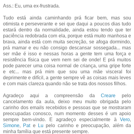
Ass.: Eu, uma ex-frustrada.
Tudo está ainda caminhando prá ficar bem, mas sou
otimista e perseverante e sei que daqui a poucos dias tudo
estará dentro da normalidade, ainda estou tendo que ter
paciência redobrada com ela, porque está muito manhosa e
brava, ainda está com muita secreção, se afoga dormindo,
prá mamar e eu não consigo descansar sossegada... mas
ser mãe é isso e nessas horas a gente tem uma força e
resistência física que vem nem sei de onde! E prá muitos
pode parecer uma coisa normal de criança, uma gripe forte
e etc... mas prá mim que sou uma mãe visceral foi
deprimente e difícil, a gente sempre vê as coisas mais leves
e com mais clareza quando não se trata dos nossos filhos.
Agradeço aqui a compreensão da
Creare
pelo
cancelamento da aula, deixo meu muito obrigada pelo
carinho dos emails recebidos e pessoas que se mostraram
preocupadas conosco, num momento desses é um apoio
sempre bem-vindo. E agradeço especialmente à
Vero
,
Simone
,
Pat
e
Lu
pelo carinho e preocupação, além da
minha família que está presente sempre.