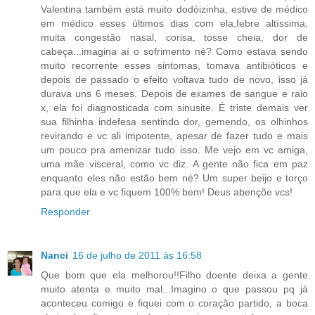
Valentina também está muito dodóizinha, estive de médico
em médico esses últimos dias com ela,febre altíssima,
muita congestão nasal, corisa, tosse cheia, dor de
cabeça...imagina aí o sofrimento né? Como estava sendo
muito recorrente esses sintomas, tomava antibióticos e
depois de passado o efeito voltava tudo de novo, isso já
durava uns 6 meses. Depois de exames de sangue e raio
x, ela foi diagnosticada com sinusite. É triste demais ver
sua filhinha indefesa sentindo dor, gemendo, os olhinhos
revirando e vc ali impotente, apesar de fazer tudo e mais
um pouco pra amenizar tudo isso. Me vejo em vc amiga,
uma mãe visceral, como vc diz. A gente não fica em paz
enquanto eles não estão bem né? Um super beijo e torço
para que ela e vc fiquem 100% bem! Deus abençõe vcs!
Responder
Nanci
16 de julho de 2011 às 16:58
Que bom que ela melhorou!!Filho doente deixa a gente
muito atenta e muito mal...Imagino o que passou pq já
aconteceu comigo e fiquei com o coração partido, a boca