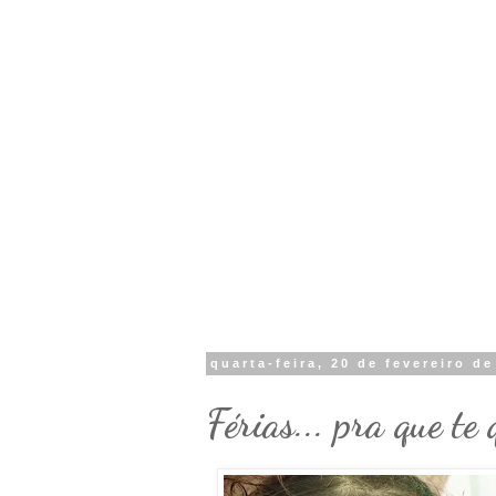
quarta-feira, 20 de fevereiro d
Férias... pra que te 