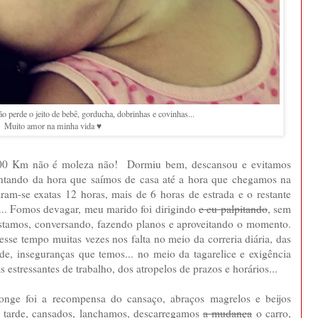
 perde o jeito de bebê, gorducha, dobrinhas e covinhas...
Muito amor na minha vida ♥
e 500 Km não é moleza não! Dormiu bem, descansou e evitamos
Contando da hora que saímos de casa até a hora que chegamos na
am-se exatas 12 horas, mais de 6 horas de estrada e o restante
a... Fomos devagar, meu marido foi dirigindo
e eu palpitando
, sem
stamos, conversando, fazendo planos e aproveitando o momento.
esse tempo muitas vezes nos falta no meio da correria diária, das
de, inseguranças que temos... no meio da tagarelice e exigência
s estressantes de trabalho, dos atropelos de prazos e horários...
onge foi a recompensa do cansaço, abraços magrelos e beijos
s tarde, cansados, lanchamos, descarregamos
a mudança
o carro,