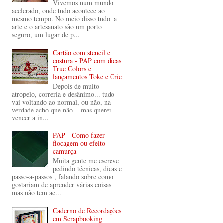
Vivemos num mundo
acelerado, onde tudo acontece ao
mesmo tempo. No meio disso tudo, a
arte e o artesanato são um porto
seguro, um lugar de p...
Cartão com stencil e
costura - PAP com dicas
True Colors e
lançamentos Toke e Crie
Depois de muito
atropelo, correria e desânimo... tudo
vai voltando ao normal, ou não, na
verdade acho que não... mas querer
vencer a in...
PAP - Como fazer
flocagem ou efeito
camurça
Muita gente me escreve
pedindo técnicas, dicas e
passo-a-passos , falando sobre como
gostariam de aprender várias coisas
mas não tem ac...
Caderno de Recordações
em Scrapbooking