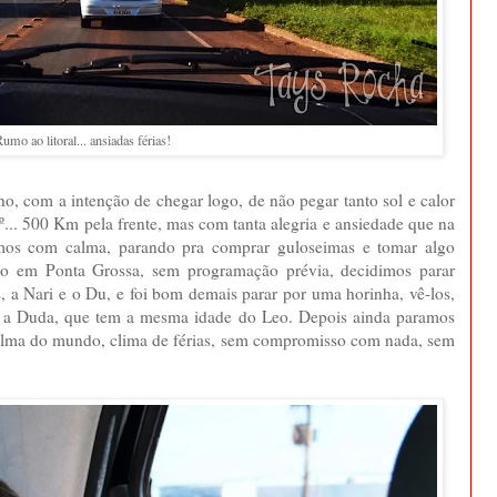
umo ao litoral... ansiadas férias!
o, com a intenção de chegar logo, de não pegar tanto sol e calor
º... 500 Km pela frente, mas com tanta alegria e ansiedade que na
mos com calma, parando pra comprar guloseimas e tomar algo
o em Ponta Grossa, sem programação prévia, decidimos parar
, a Nari e o Du, e foi bom demais parar por uma horinha, vê-los,
er a Duda, que tem a mesma idade do Leo. Depois ainda paramos
calma do mundo, clima de férias, sem compromisso com nada, sem