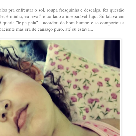
os pra enfrentar o sol, roupa fresquinha e descalça, fez questão
ãe, é minha, eu levo!" e ao lado a inseparável Juju. Só falava em
 só queria "ir pa paia"... acordou de bom humor, e se comportou a
paciente mas era de cansaço puro, até eu estava...