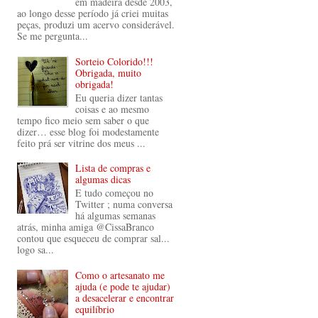
em madeira desde 2003,
ao longo desse período já criei muitas
peças, produzi um acervo considerável.
Se me pergunta...
Sorteio Colorido!!!
Obrigada, muito
obrigada!
Eu queria dizer tantas
coisas e ao mesmo
tempo fico meio sem saber o que
dizer… esse blog foi modestamente
feito prá ser vitrine dos meus ...
Lista de compras e
algumas dicas
E tudo começou no
Twitter ; numa conversa
há algumas semanas
atrás, minha amiga @CissaBranco
contou que esqueceu de comprar sal...
logo sa...
Como o artesanato me
ajuda (e pode te ajudar)
a desacelerar e encontrar
equilíbrio