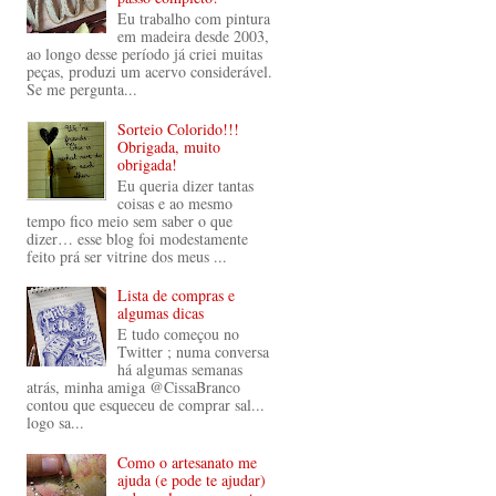
Eu trabalho com pintura
em madeira desde 2003,
ao longo desse período já criei muitas
peças, produzi um acervo considerável.
Se me pergunta...
Sorteio Colorido!!!
Obrigada, muito
obrigada!
Eu queria dizer tantas
coisas e ao mesmo
tempo fico meio sem saber o que
dizer… esse blog foi modestamente
feito prá ser vitrine dos meus ...
Lista de compras e
algumas dicas
E tudo começou no
Twitter ; numa conversa
há algumas semanas
atrás, minha amiga @CissaBranco
contou que esqueceu de comprar sal...
logo sa...
Como o artesanato me
ajuda (e pode te ajudar)