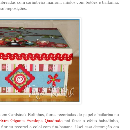
ombreadas com carimbeira marrom, miolos com botões e bailarina,
s sobreposições.
lhe em Cardstock Bolinhas, flores recortadas do papel e bailarina no
Extra Gigante Escalope Quadrado
prá fazer o efeito babadinho,
a flor eu recortei e colei com fita-banana. Usei essa decoração em