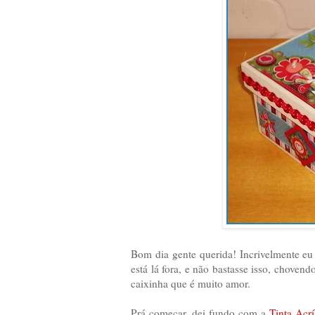
Bom dia gente querida! Incrivelmente e
está lá fora, e não bastasse isso, choven
caixinha que é muito amor.
Prá começar, dei fundo com a
Tinta Acrí