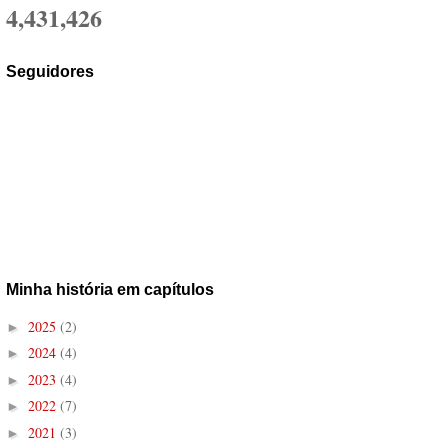
4,431,426
Seguidores
Minha história em capítulos
2025
(2)
►
2024
(4)
►
2023
(4)
►
2022
(7)
►
2021
(3)
►