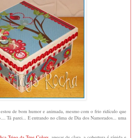
u estou de bom humor e animada, mesmo com o frio ridículo que
do.... Tá parei... E entrando no clima de Dia dos Namorados... uma
lica Trigo da True Colors
, apesar de clara, a cobertura é rápida e