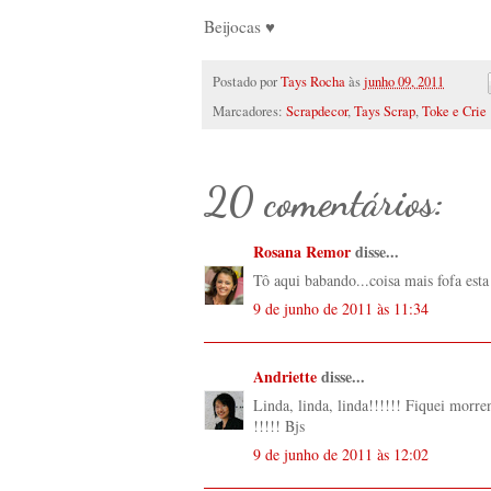
Beijocas ♥
Postado por
Tays Rocha
às
junho 09, 2011
Marcadores:
Scrapdecor
,
Tays Scrap
,
Toke e Crie
20 comentários:
Rosana Remor
disse...
Tô aqui babando...coisa mais fofa esta
9 de junho de 2011 às 11:34
Andriette
disse...
Linda, linda, linda!!!!!! Fiquei morre
!!!!! Bjs
9 de junho de 2011 às 12:02