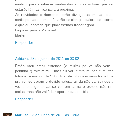
muito ir para conhecer muitas das amigas virtuais que sei
estarão lá mas, fica para a próxima.
As novidades certamente serão divulgadas, muitas fotos
serão postadas...mas, faltarão os abraços calorosos...como
o que eu gostaria que pudéssemos trocar agora!
Beijocas para a Mariana!
Marlei
Responder
Adriana
28 de junho de 2011 às 00:02
Então meu amor...entendo (e muito) pq vc não vem...
peninha :( mimimimi... mas eu vou e tiro muitas e muitas
fotos e te mando, tá? Vou ficar de olho nos seus trabalhos
pra ver se deram o devido valor... ainda não vai ser desta
vez que a gente vai se ver em carne e osso e não em
teclas, mas não vai faltar oportunidade... bjs
Responder
Marilise
28 de junho de 2011 às 19:03