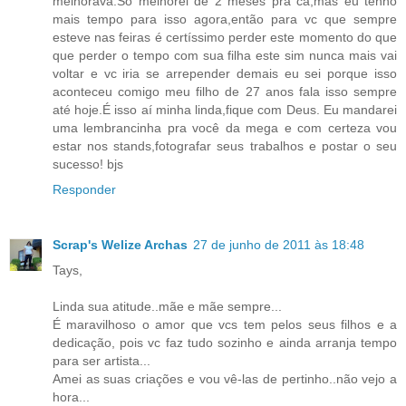
melhorava.Só melhorei de 2 meses pra cá,mas eu tenho
mais tempo para isso agora,então para vc que sempre
esteve nas feiras é certíssimo perder este momento do que
que perder o tempo com sua filha este sim nunca mais vai
voltar e vc iria se arrepender demais eu sei porque isso
aconteceu comigo meu filho de 27 anos fala isso sempre
até hoje.É isso aí minha linda,fique com Deus. Eu mandarei
uma lembrancinha pra você da mega e com certeza vou
estar nos stands,fotografar seus trabalhos e postar o seu
sucesso! bjs
Responder
Scrap's Welize Archas
27 de junho de 2011 às 18:48
Tays,
Linda sua atitude..mãe e mãe sempre...
É maravilhoso o amor que vcs tem pelos seus filhos e a
dedicação, pois vc faz tudo sozinho e ainda arranja tempo
para ser artista...
Amei as suas criações e vou vê-las de pertinho..não vejo a
hora...