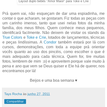
Layout duplo bebês "Amor Maior" para Toke e Crie
Prá quem vai, não esqueçam de dar uma espiadinha, me
contar o que acharam, se gostaram. Fiz todas as peças com
um carinho imenso, tanto que usei nelas fotos da minha
família, dos meus filhos. Quem conhece meus pequenos,
identificará facilmente. Não deixem de visitar os stands da
True Colors
e
Toke e Crie
, lotados de lançamentos, técnicas
e peças lindíssimas. A
Condor
também estará por lá com
cursos, demonstrações, com toda a equipe prá orientar
vocês quanto ao uso dos pincéis, como escolher o que é
mais adequado para cada técnica. Quem for, tire muitas
fotos, lembrem de mim ;o) e aproveitem porque vale muito à
pena e ano que vem se Deus quiser e Ele há de querer, nos
encontramos por lá!
Beijos e uma boa semana ♥
Tays Rocha
às
junho 27, 2011
Compartilhar