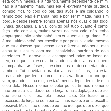
está com 9 meses, é ainda totalmente dependente de mim,
não a amamento mais, mas ela é extremamente grudada
comigo; fica no colo do pai, das avós e me cuidando, o
tempo todo. Não é manha, não é por ser mimada, mas sim
porque desde sempre somos apenas nós duas o dia todo,
juntas, grudadas. Ela vai comigo prá tudo quanto é canto,
faço tudo com ela, muitas vezes no meu colo, não tenho
empregada, não tenho babá, tem eu e tem ela, grudada. Ela
é meu último bebê, por escolha e por possibilidade, mesmo
que eu quisesse que tivesse sido diferente, não seria, mas
estou feliz assim, com meu casalzinho, parzinho de dois
serelepes. Eu aproveitei e acompanhei todas as fases do
Leo, coloquei na escola beirando os dois anos e quero
acompanhar as fases, crescimentos e descobertas dela
também. Fui convidada prá dar aulas e oficinas, prá estar
nos stands que tenho parceria, mas vai ficar pro ano que
vem, quando minha moça estará menos dependente de mim
e eu dela
. Nesse momento optei por curtir meu momento
mãe em sua totalidade, sem forçar uma adaptação que sei
que seria difícil prá ela nessa fase. Se fosse uma
necessidade forçaria sem pensar, mas não é, é uma escolha
possível. Mas... não é porque eu não irei, que quer dizer que
eu não estarei lá.. heheheh. As minhas peças irão e estarão