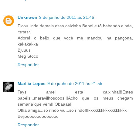
Unknown
9 de junho de 2011 às 21:46
Ficou linda demais essa caixinha.Babei e tô babando ainda,
rsrsrsr.
Adorei o beijo que você me mandou na pançona,
kakakakka
Bjuuus
Meg Stoco
Responder
Marília Lopes
9 de junho de 2011 às 21:55
Tays amei esta caixinha!!!Estes
papéis...maravilhosooos!!!Acho que os meus chegam
semana que vem!!!Obaaaa!!
Olha amiga...só rindo viu...só rindo!!!kkkkkkkkkkkkkkkkkk
Beijoooooooooooooo
Responder