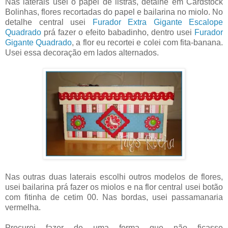
Nas laterais usei o papel de listras, detalhe em Cardstock
Bolinhas, flores recortadas do papel e bailarina no miolo. No
detalhe central usei
Furador Extra Gigante Escalope
Quadrado
prá fazer o efeito babadinho, dentro usei
Furador
Gigante Quadrado
, a flor eu recortei e colei com fita-banana.
Usei essa decoração em lados alternados.
Nas outras duas laterais escolhi outros modelos de flores,
usei bailarina prá fazer os miolos e na flor central usei botão
com fitinha de cetim 00. Nas bordas, usei passamanaria
vermelha.
Procurei fazer de uma forma que não ficasse