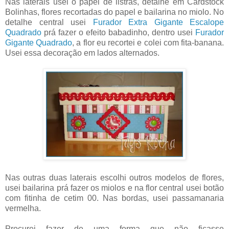
Nas laterais usei o papel de listras, detalhe em Cardstock
Bolinhas, flores recortadas do papel e bailarina no miolo. No
detalhe central usei
Furador Extra Gigante Escalope
Quadrado
prá fazer o efeito babadinho, dentro usei
Furador
Gigante Quadrado
, a flor eu recortei e colei com fita-banana.
Usei essa decoração em lados alternados.
Nas outras duas laterais escolhi outros modelos de flores,
usei bailarina prá fazer os miolos e na flor central usei botão
com fitinha de cetim 00. Nas bordas, usei passamanaria
vermelha.
Procurei fazer de uma forma que não ficasse