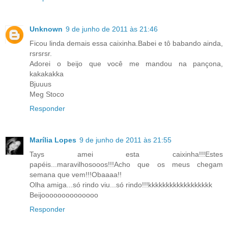
Unknown
9 de junho de 2011 às 21:46
Ficou linda demais essa caixinha.Babei e tô babando ainda,
rsrsrsr.
Adorei o beijo que você me mandou na pançona,
kakakakka
Bjuuus
Meg Stoco
Responder
Marília Lopes
9 de junho de 2011 às 21:55
Tays amei esta caixinha!!!Estes
papéis...maravilhosooos!!!Acho que os meus chegam
semana que vem!!!Obaaaa!!
Olha amiga...só rindo viu...só rindo!!!kkkkkkkkkkkkkkkkkk
Beijoooooooooooooo
Responder