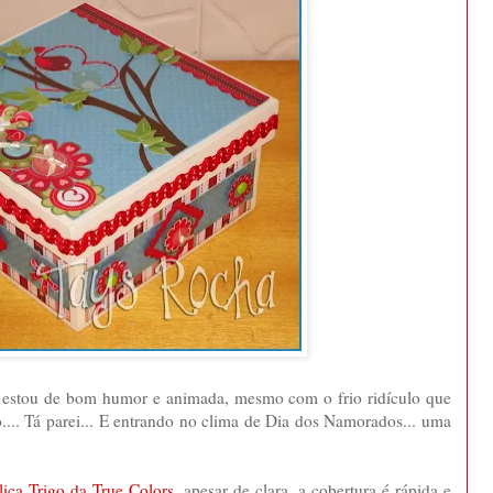
u estou de bom humor e animada, mesmo com o frio ridículo que
do.... Tá parei... E entrando no clima de Dia dos Namorados... uma
lica Trigo da True Colors
, apesar de clara, a cobertura é rápida e