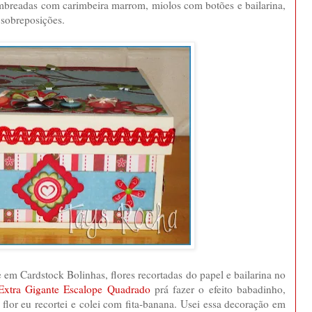
ombreadas com carimbeira marrom, miolos com botões e bailarina,
s sobreposições.
lhe em Cardstock Bolinhas, flores recortadas do papel e bailarina no
Extra Gigante Escalope Quadrado
prá fazer o efeito babadinho,
a flor eu recortei e colei com fita-banana. Usei essa decoração em