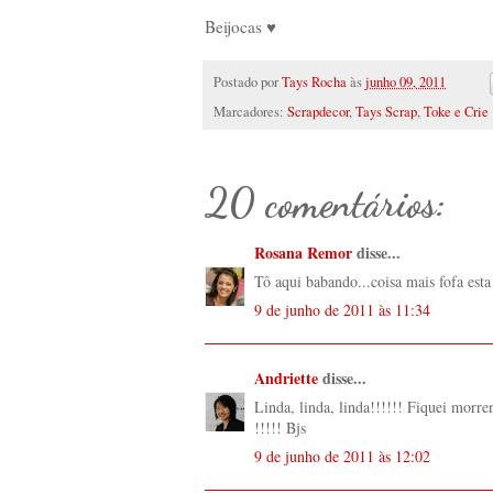
Beijocas ♥
Postado por
Tays Rocha
às
junho 09, 2011
Marcadores:
Scrapdecor
,
Tays Scrap
,
Toke e Crie
20 comentários:
Rosana Remor
disse...
Tô aqui babando...coisa mais fofa esta
9 de junho de 2011 às 11:34
Andriette
disse...
Linda, linda, linda!!!!!! Fiquei morre
!!!!! Bjs
9 de junho de 2011 às 12:02