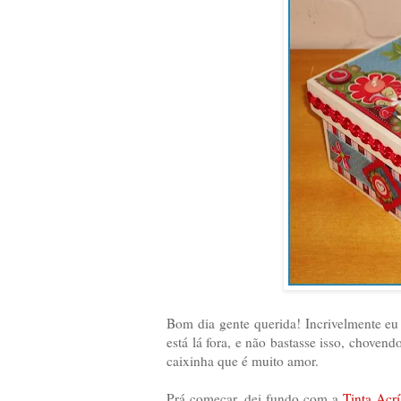
Bom dia gente querida! Incrivelmente e
está lá fora, e não bastasse isso, choven
caixinha que é muito amor.
Prá começar, dei fundo com a
Tinta Acrí