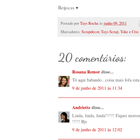
Beijocas ♥
Postado por
Tays Rocha
às
junho 09, 2011
Marcadores:
Scrapdecor
,
Tays Scrap
,
Toke e Crie
20 comentários:
Rosana Remor
disse...
Tô aqui babando...coisa mais fofa esta
9 de junho de 2011 às 11:34
Andriette
disse...
Linda, linda, linda!!!!!! Fiquei morre
!!!!! Bjs
9 de junho de 2011 às 12:02