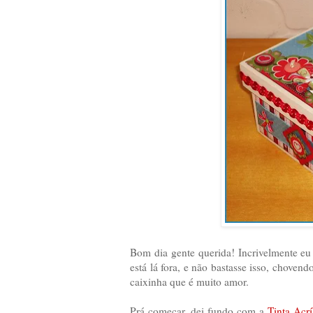
Bom dia gente querida! Incrivelmente e
está lá fora, e não bastasse isso, choven
caixinha que é muito amor.
Prá começar, dei fundo com a
Tinta Acrí