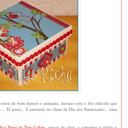
u estou de bom humor e animada, mesmo com o frio ridículo que
do.... Tá parei... E entrando no clima de Dia dos Namorados... uma
lica Trigo da True Colors
, apesar de clara, a cobertura é rápida e