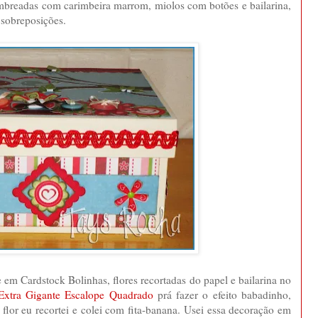
ombreadas com carimbeira marrom, miolos com botões e bailarina,
s sobreposições.
lhe em Cardstock Bolinhas, flores recortadas do papel e bailarina no
Extra Gigante Escalope Quadrado
prá fazer o efeito babadinho,
a flor eu recortei e colei com fita-banana. Usei essa decoração em