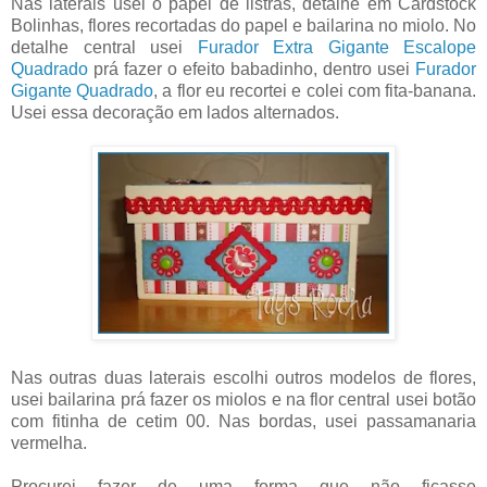
Nas laterais usei o papel de listras, detalhe em Cardstock
Bolinhas, flores recortadas do papel e bailarina no miolo. No
detalhe central usei
Furador Extra Gigante Escalope
Quadrado
prá fazer o efeito babadinho, dentro usei
Furador
Gigante Quadrado
, a flor eu recortei e colei com fita-banana.
Usei essa decoração em lados alternados.
Nas outras duas laterais escolhi outros modelos de flores,
usei bailarina prá fazer os miolos e na flor central usei botão
com fitinha de cetim 00. Nas bordas, usei passamanaria
vermelha.
Procurei fazer de uma forma que não ficasse