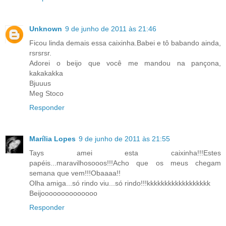
Unknown
9 de junho de 2011 às 21:46
Ficou linda demais essa caixinha.Babei e tô babando ainda,
rsrsrsr.
Adorei o beijo que você me mandou na pançona,
kakakakka
Bjuuus
Meg Stoco
Responder
Marília Lopes
9 de junho de 2011 às 21:55
Tays amei esta caixinha!!!Estes
papéis...maravilhosooos!!!Acho que os meus chegam
semana que vem!!!Obaaaa!!
Olha amiga...só rindo viu...só rindo!!!kkkkkkkkkkkkkkkkkk
Beijoooooooooooooo
Responder