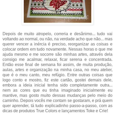
Depois de muito atropelo, correria e desânimo... tudo vai
voltando ao normal, ou não, na verdade acho que não... mas
querer vencer a inércia é preciso, reorganizar as coisas e
colocar ordem em tudo novamente. Nessas horas o que me
ajuda mesmo e me socorre são minhas artes, através dela
consigo me acalmar, relaxar, ficar serena e concentrada.
Então esse final de semana foi assim, de muita produção,
aulas, artes e organização na minha casa, no meu atelier,
que é o meu canto, meu refúgio. Entre outras coisas que
logo conto e mostro, fiz este cartão, gostei demais dele,
embora a ideia inicial tenha sido completamente outra...
nem as cores que eu tinha imaginado inicialmente eu
mantive, mas gosto muito dessas mudanças pelo meio do
caminho. Depois vocês me contam se gostaram, e prá quem
quer aprender, tá tudo explicadinho passo-a-passo, com as
dicas de produtos True Colors e lançamentos Toke e Crie!