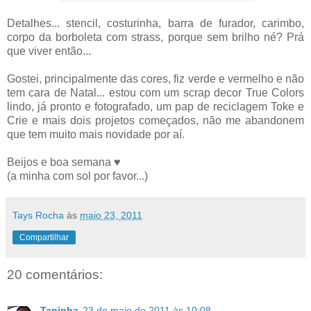
Detalhes... stencil, costurinha, barra de furador, carimbo,
corpo da borboleta com strass, porque sem brilho né? Prá
que viver então...
Gostei, principalmente das cores, fiz verde e vermelho e não
tem cara de Natal... estou com um scrap decor True Colors
lindo, já pronto e fotografado, um pap de reciclagem Toke e
Crie e mais dois projetos começados, não me abandonem
que tem muito mais novidade por aí.
Beijos e boa semana ♥
(a minha com sol por favor...)
Tays Rocha
às
maio 23, 2011
Compartilhar
20 comentários:
Taninha
23 de maio de 2011 às 10:08