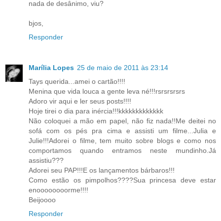
nada de desânimo, viu?
bjos,
Responder
Marília Lopes
25 de maio de 2011 às 23:14
Tays querida...amei o cartão!!!!
Menina que vida louca a gente leva né!!!rsrsrsrsrs
Adoro vir aqui e ler seus posts!!!!
Hoje tirei o dia para inércia!!!kkkkkkkkkkkkk
Não coloquei a mão em papel, não fiz nada!!Me deitei no
sofá com os pés pra cima e assisti um filme...Julia e
Julie!!!Adorei o filme, tem muito sobre blogs e como nos
comportamos quando entramos neste mundinho.Já
assistiu???
Adorei seu PAP!!!E os lançamentos bárbaros!!!
Como estão os pimpolhos????Sua princesa deve estar
enoooooooorme!!!!
Beijoooo
Responder