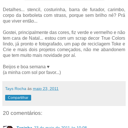
Detalhes... stencil, costurinha, barra de furador, carimbo,
corpo da borboleta com strass, porque sem brilho né? Prá
que viver então...
Gostei, principalmente das cores, fiz verde e vermelho e não
tem cara de Natal... estou com um scrap decor True Colors
lindo, já pronto e fotografado, um pap de reciclagem Toke e
Crie e mais dois projetos começados, não me abandonem
que tem muito mais novidade por aí.
Beijos e boa semana ♥
(a minha com sol por favor...)
Tays Rocha
às
maio 23, 2011
Compartilhar
20 comentários:
Taninha
23 de maio de 2011 às 10:08