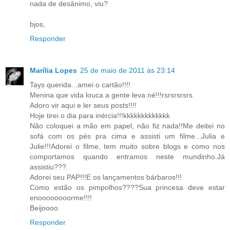
nada de desânimo, viu?
bjos,
Responder
Marília Lopes
25 de maio de 2011 às 23:14
Tays querida...amei o cartão!!!!
Menina que vida louca a gente leva né!!!rsrsrsrsrs
Adoro vir aqui e ler seus posts!!!!
Hoje tirei o dia para inércia!!!kkkkkkkkkkkkk
Não coloquei a mão em papel, não fiz nada!!Me deitei no
sofá com os pés pra cima e assisti um filme...Julia e
Julie!!!Adorei o filme, tem muito sobre blogs e como nos
comportamos quando entramos neste mundinho.Já
assistiu???
Adorei seu PAP!!!E os lançamentos bárbaros!!!
Como estão os pimpolhos????Sua princesa deve estar
enoooooooorme!!!!
Beijoooo
Responder