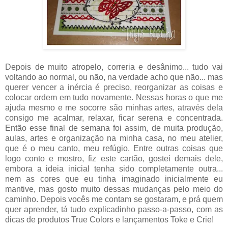
Depois de muito atropelo, correria e desânimo... tudo vai
voltando ao normal, ou não, na verdade acho que não... mas
querer vencer a inércia é preciso, reorganizar as coisas e
colocar ordem em tudo novamente. Nessas horas o que me
ajuda mesmo e me socorre são minhas artes, através dela
consigo me acalmar, relaxar, ficar serena e concentrada.
Então esse final de semana foi assim, de muita produção,
aulas, artes e organização na minha casa, no meu atelier,
que é o meu canto, meu refúgio. Entre outras coisas que
logo conto e mostro, fiz este cartão, gostei demais dele,
embora a ideia inicial tenha sido completamente outra...
nem as cores que eu tinha imaginado inicialmente eu
mantive, mas gosto muito dessas mudanças pelo meio do
caminho. Depois vocês me contam se gostaram, e prá quem
quer aprender, tá tudo explicadinho passo-a-passo, com as
dicas de produtos True Colors e lançamentos Toke e Crie!