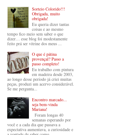
Sorteio Colorido!!!
Obrigada, muito
obrigada!
Eu queria dizer tantas
coisas e ao mesmo
tempo fico meio sem saber o que
dizer… esse blog foi modestamente
feito prá ser vitrine dos meus ...
O que é pátina
provençal? Passo a
passo completo!
Eu trabalho com pintura
em madeira desde 2003,
ao longo desse período já criei muitas
peças, produzi um acervo considerável.
Se me pergunta...
Encontro marcado...
seja bem-vinda
Mariana!
Foram longas 40
semanas esperando por
você e a cada dia que passava a
expectativa aumentava, a curiosidade e
a vontade de saber como ...