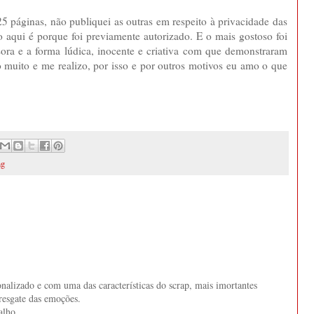
25 páginas, não publiquei as outras em respeito à privacidade das
 aqui é porque foi previamente autorizado. E o mais gostoso foi
ssora e a forma lúdica, inocente e criativa com que demonstraram
 muito e me realizo, por isso e por outros motivos eu amo o que
ng
onalizado e com uma das características do scrap, mais imortantes
 resgate das emoções.
alho.