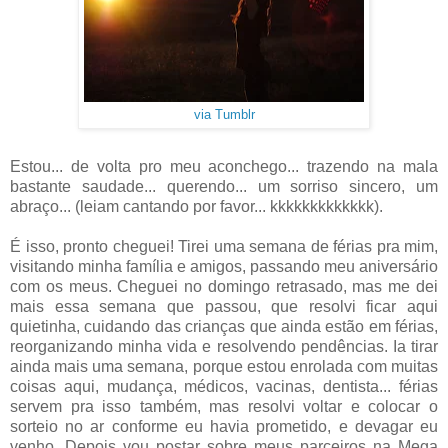
via Tumblr
Estou... de volta pro meu aconchego... trazendo na mala
bastante saudade... querendo... um sorriso sincero, um
abraço... (leiam cantando por favor... kkkkkkkkkkkkk).
É isso, pronto cheguei! Tirei uma semana de férias pra mim,
visitando minha família e amigos, passando meu aniversário
com os meus. Cheguei no domingo retrasado, mas me dei
mais essa semana que passou, que resolvi ficar aqui
quietinha, cuidando das crianças que ainda estão em férias,
reorganizando minha vida e resolvendo pendências. Ia tirar
ainda mais uma semana, porque estou enrolada com muitas
coisas aqui, mudança, médicos, vacinas, dentista... férias
servem pra isso também, mas resolvi voltar e colocar o
sorteio no ar conforme eu havia prometido, e devagar eu
venho. Depois vou postar sobre meus parceiros na Mega