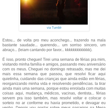
via Tumblr
Estou... de volta pro meu aconchego... trazendo na mala
bastante saudade... querendo... um sorriso sincero, um
abraço... (leiam cantando por favor... kkkkkkkkkkkkk).
É isso, pronto cheguei! Tirei uma semana de férias pra mim,
visitando minha família e amigos, passando meu aniversário
com os meus. Cheguei no domingo retrasado, mas me dei
mais essa semana que passou, que resolvi ficar aqui
quietinha, cuidando das crianças que ainda estão em férias,
reorganizando minha vida e resolvendo pendências. Ia tirar
ainda mais uma semana, porque estou enrolada com muitas
coisas aqui, mudança, médicos, vacinas, dentista... férias
servem pra isso também, mas resolvi voltar e colocar o
sorteio no ar conforme eu havia prometido, e devagar eu
venho. Depois vou postar sobre meus parceiros na Mega