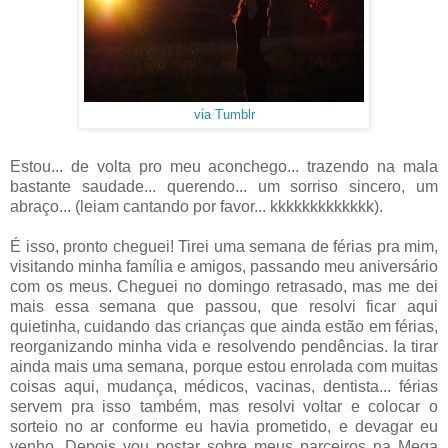
via Tumblr
Estou... de volta pro meu aconchego... trazendo na mala
bastante saudade... querendo... um sorriso sincero, um
abraço... (leiam cantando por favor... kkkkkkkkkkkkk).
É isso, pronto cheguei! Tirei uma semana de férias pra mim,
visitando minha família e amigos, passando meu aniversário
com os meus. Cheguei no domingo retrasado, mas me dei
mais essa semana que passou, que resolvi ficar aqui
quietinha, cuidando das crianças que ainda estão em férias,
reorganizando minha vida e resolvendo pendências. Ia tirar
ainda mais uma semana, porque estou enrolada com muitas
coisas aqui, mudança, médicos, vacinas, dentista... férias
servem pra isso também, mas resolvi voltar e colocar o
sorteio no ar conforme eu havia prometido, e devagar eu
venho. Depois vou postar sobre meus parceiros na Mega