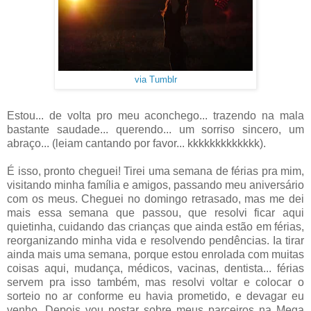
via Tumblr
Estou... de volta pro meu aconchego... trazendo na mala
bastante saudade... querendo... um sorriso sincero, um
abraço... (leiam cantando por favor... kkkkkkkkkkkkk).
É isso, pronto cheguei! Tirei uma semana de férias pra mim,
visitando minha família e amigos, passando meu aniversário
com os meus. Cheguei no domingo retrasado, mas me dei
mais essa semana que passou, que resolvi ficar aqui
quietinha, cuidando das crianças que ainda estão em férias,
reorganizando minha vida e resolvendo pendências. Ia tirar
ainda mais uma semana, porque estou enrolada com muitas
coisas aqui, mudança, médicos, vacinas, dentista... férias
servem pra isso também, mas resolvi voltar e colocar o
sorteio no ar conforme eu havia prometido, e devagar eu
venho. Depois vou postar sobre meus parceiros na Mega