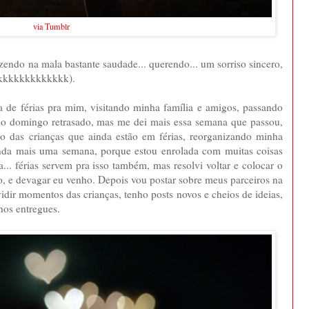
via Tumblr
azendo na mala bastante saudade... querendo... um sorriso sincero,
.. kkkkkkkkkkkkk).
a de férias pra mim, visitando minha família e amigos, passando
o domingo retrasado, mas me dei mais essa semana que passou,
ndo das crianças que ainda estão em férias, reorganizando minha
ainda mais uma semana, porque estou enrolada com muitas coisas
... férias servem pra isso também, mas resolvi voltar e colocar o
o, e devagar eu venho. Depois vou postar sobre meus parceiros na
idir momentos das crianças, tenho posts novos e cheios de ideias,
lhos entregues.