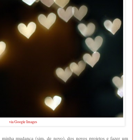
via Google Images
 minha mudança (sim, de novo), dos novos projetos e fazer um