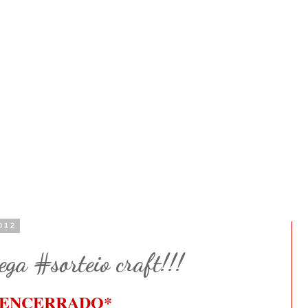
012
ga #sorteio craft!!!
*ENCERRADO*