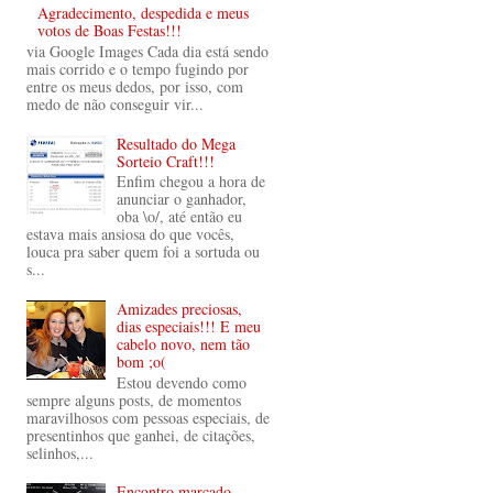
Agradecimento, despedida e meus
votos de Boas Festas!!!
via Google Images Cada dia está sendo
mais corrido e o tempo fugindo por
entre os meus dedos, por isso, com
medo de não conseguir vir...
Resultado do Mega
Sorteio Craft!!!
Enfim chegou a hora de
anunciar o ganhador,
oba \o/, até então eu
estava mais ansiosa do que vocês,
louca pra saber quem foi a sortuda ou
s...
Amizades preciosas,
dias especiais!!! E meu
cabelo novo, nem tão
bom ;o(
Estou devendo como
sempre alguns posts, de momentos
maravilhosos com pessoas especiais, de
presentinhos que ganhei, de citações,
selinhos,...
Encontro marcado...