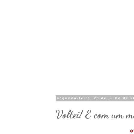
segunda-feira, 23 de julho de 2
Voltei! E com um me