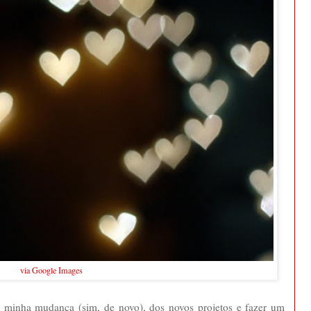
via Google Images
 minha mudança (sim, de novo), dos novos projetos e fazer um