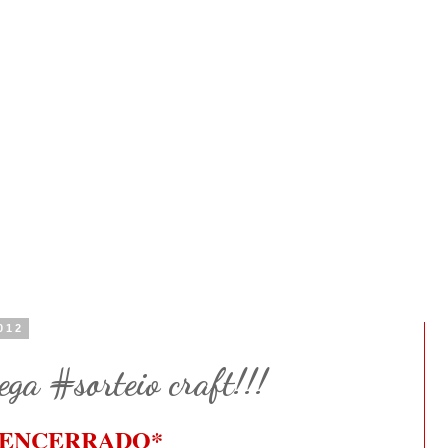
012
ga #sorteio craft!!!
*ENCERRADO*