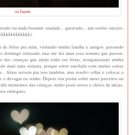
via Tumblr
azendo na mala bastante saudade... querendo... um sorriso sincero,
.. kkkkkkkkkkkkk).
a de férias pra mim, visitando minha família e amigos, passando
o domingo retrasado, mas me dei mais essa semana que passou,
ndo das crianças que ainda estão em férias, reorganizando minha
ainda mais uma semana, porque estou enrolada com muitas coisas
... férias servem pra isso também, mas resolvi voltar e colocar o
o, e devagar eu venho. Depois vou postar sobre meus parceiros na
idir momentos das crianças, tenho posts novos e cheios de ideias,
lhos entregues.