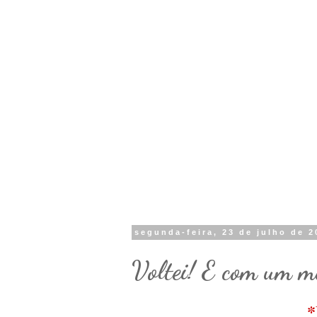
segunda-feira, 23 de julho de 2
Voltei! E com um me