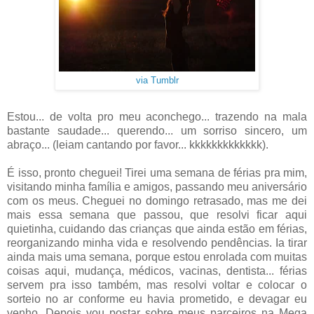
via Tumblr
Estou... de volta pro meu aconchego... trazendo na mala
bastante saudade... querendo... um sorriso sincero, um
abraço... (leiam cantando por favor... kkkkkkkkkkkkk).
É isso, pronto cheguei! Tirei uma semana de férias pra mim,
visitando minha família e amigos, passando meu aniversário
com os meus. Cheguei no domingo retrasado, mas me dei
mais essa semana que passou, que resolvi ficar aqui
quietinha, cuidando das crianças que ainda estão em férias,
reorganizando minha vida e resolvendo pendências. Ia tirar
ainda mais uma semana, porque estou enrolada com muitas
coisas aqui, mudança, médicos, vacinas, dentista... férias
servem pra isso também, mas resolvi voltar e colocar o
sorteio no ar conforme eu havia prometido, e devagar eu
venho. Depois vou postar sobre meus parceiros na Mega