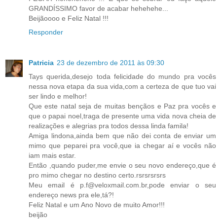
GRANDÍSSIMO favor de acabar hehehehe...
Beijãoooo e Feliz Natal !!!
Responder
Patricia
23 de dezembro de 2011 às 09:30
Tays querida,desejo toda felicidade do mundo pra vocês
nessa nova etapa da sua vida,com a certeza de que tuo vai
ser lindo e melhor!
Que este natal seja de muitas bençãos e Paz pra vocês e
que o papai noel,traga de presente uma vida nova cheia de
realizações e alegrias pra todos dessa linda famila!
Amiga lindona,ainda bem que não dei conta de enviar um
mimo que peparei pra você,que ia chegar aí e vocês não
iam mais estar.
Então ,quando puder,me envie o seu novo endereço,que é
pro mimo chegar no destino certo.rsrsrsrsrs
Meu email é p.f@veloxmail.com.br,pode enviar o seu
endereço news pra ele,tá?!
Feliz Natal e um Ano Novo de muito Amor!!!
beijão