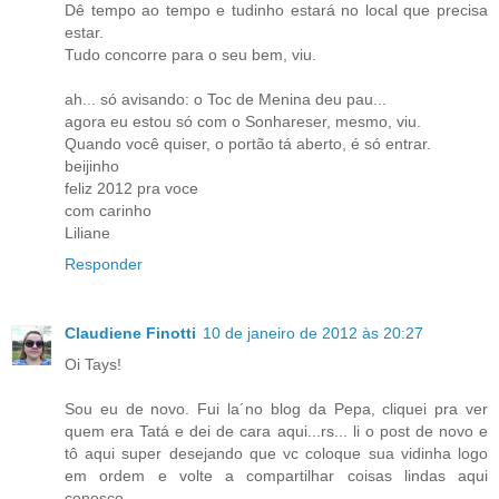
Dê tempo ao tempo e tudinho estará no local que precisa
estar.
Tudo concorre para o seu bem, viu.
ah... só avisando: o Toc de Menina deu pau...
agora eu estou só com o Sonhareser, mesmo, viu.
Quando você quiser, o portão tá aberto, é só entrar.
beijinho
feliz 2012 pra voce
com carinho
Liliane
Responder
Claudiene Finotti
10 de janeiro de 2012 às 20:27
Oi Tays!
Sou eu de novo. Fui la´no blog da Pepa, cliquei pra ver
quem era Tatá e dei de cara aqui...rs... li o post de novo e
tô aqui super desejando que vc coloque sua vidinha logo
em ordem e volte a compartilhar coisas lindas aqui
conosco.