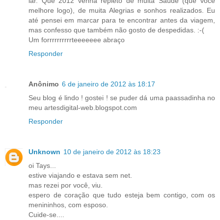
lar. Que 2012 venha repleto de muita Saúde (que você
melhore logo), de muita Alegrias e sonhos realizados. Eu
até pensei em marcar para te encontrar antes da viagem,
mas confesso que também não gosto de despedidas. :-(
Um forrrrrrrrrrteeeeeee abraço
Responder
Anônimo
6 de janeiro de 2012 às 18:17
Seu blog é lindo ! gostei ! se puder dá uma paassadinha no
meu artesdigital-web.blogspot.com
Responder
Unknown
10 de janeiro de 2012 às 18:23
oi Tays...
estive viajando e estava sem net.
mas rezei por você, viu.
espero de coração que tudo esteja bem contigo, com os
menininhos, com esposo.
Cuide-se....