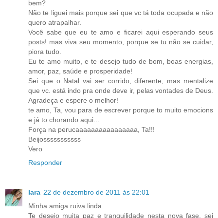
bem?
Não te liguei mais porque sei que vc tá toda ocupada e não
quero atrapalhar.
Você sabe que eu te amo e ficarei aqui esperando seus
posts! mas viva seu momento, porque se tu não se cuidar,
piora tudo.
Eu te amo muito, e te desejo tudo de bom, boas energias,
amor, paz, saúde e prosperidade!
Sei que o Natal vai ser corrido, diferente, mas mentalize
que vc. está indo pra onde deve ir, pelas vontades de Deus.
Agradeça e espere o melhor!
te amo, Ta, vou para de escrever porque to muito emocions
e já to chorando aqui...
Força na perucaaaaaaaaaaaaaaaa, Ta!!!
Beijosssssssssss
Vero
Responder
Iara
22 de dezembro de 2011 às 22:01
Minha amiga ruiva linda.
Te desejo muita paz e tranquilidade nesta nova fase, sei