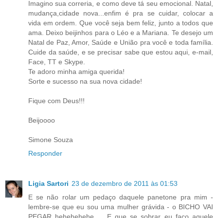
Imagino sua correria, e como deve tá seu emocional. Natal,
mudança,cidade nova...enfim é pra se cuidar, colocar a
vida em ordem. Que você seja bem feliz, junto a todos que
ama. Deixo beijinhos para o Léo e a Mariana. Te desejo um
Natal de Paz, Amor, Saúde e União pra você e toda família.
Cuide da saúde, e se precisar sabe que estou aqui, e-mail,
Face, TT e Skype.
Te adoro minha amiga querida!
Sorte e sucesso na sua nova cidade!
Fique com Deus!!!
Beijoooo
Simone Souza
Responder
Ligia Sartori
23 de dezembro de 2011 às 01:53
E se não rolar um pedaço daquele panetone pra mim -
lembre-se que eu sou uma mulher grávida - o BICHO VAI
PEGAR hehehehehe ... E que se sobrar eu faço aquele