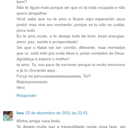
bem?
Não te liguei mais porque sei que vc tá toda ocupada e não
quero atrapalhar.
Você sabe que eu te amo e ficarei aqui esperando seus
posts! mas viva seu momento, porque se tu não se cuidar,
piora tudo.
Eu te amo muito, e te desejo tudo de bom, boas energias,
amor, paz, saúde e prosperidade!
Sei que o Natal vai ser corrido, diferente, mas mentalize
que vc. está indo pra onde deve ir, pelas vontades de Deus.
Agradeça e espere o melhor!
te amo, Ta, vou para de escrever porque to muito emocions
e já to chorando aqui...
Força na perucaaaaaaaaaaaaaaaa, Ta!!!
Beijosssssssssss
Vero
Responder
Iara
22 de dezembro de 2011 às 22:01
Minha amiga ruiva linda.
Te desejo muita paz e tranquilidade nesta nova fase, sei