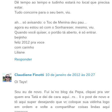
Dê tempo ao tempo e tudinho estará no local que precisa
estar.
Tudo concorre para o seu bem, viu.
ah... só avisando: o Toc de Menina deu pau...
agora eu estou só com o Sonhareser, mesmo, viu.
Quando você quiser, o portão tá aberto, é só entrar.
beijinho
feliz 2012 pra voce
com carinho
Liliane
Responder
Claudiene Finotti
10 de janeiro de 2012 às 20:27
Oi Tays!
Sou eu de novo. Fui la´no blog da Pepa, cliquei pra ver
quem era Tatá e dei de cara aqui...rs... li o post de novo e
tô aqui super desejando que vc coloque sua vidinha logo
em ordem e volte a compartilhar coisas lindas aqui
conosco.