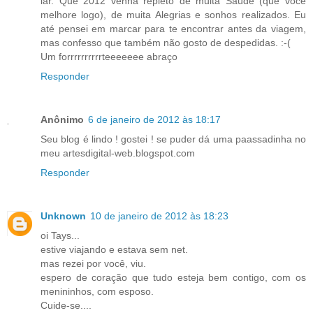
lar. Que 2012 venha repleto de muita Saúde (que você
melhore logo), de muita Alegrias e sonhos realizados. Eu
até pensei em marcar para te encontrar antes da viagem,
mas confesso que também não gosto de despedidas. :-(
Um forrrrrrrrrrteeeeeee abraço
Responder
Anônimo
6 de janeiro de 2012 às 18:17
Seu blog é lindo ! gostei ! se puder dá uma paassadinha no
meu artesdigital-web.blogspot.com
Responder
Unknown
10 de janeiro de 2012 às 18:23
oi Tays...
estive viajando e estava sem net.
mas rezei por você, viu.
espero de coração que tudo esteja bem contigo, com os
menininhos, com esposo.
Cuide-se....