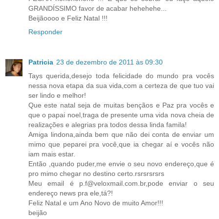
GRANDÍSSIMO favor de acabar hehehehe...
Beijãoooo e Feliz Natal !!!
Responder
Patricia
23 de dezembro de 2011 às 09:30
Tays querida,desejo toda felicidade do mundo pra vocês
nessa nova etapa da sua vida,com a certeza de que tuo vai
ser lindo e melhor!
Que este natal seja de muitas bençãos e Paz pra vocês e
que o papai noel,traga de presente uma vida nova cheia de
realizações e alegrias pra todos dessa linda famila!
Amiga lindona,ainda bem que não dei conta de enviar um
mimo que peparei pra você,que ia chegar aí e vocês não
iam mais estar.
Então ,quando puder,me envie o seu novo endereço,que é
pro mimo chegar no destino certo.rsrsrsrsrs
Meu email é p.f@veloxmail.com.br,pode enviar o seu
endereço news pra ele,tá?!
Feliz Natal e um Ano Novo de muito Amor!!!
beijão