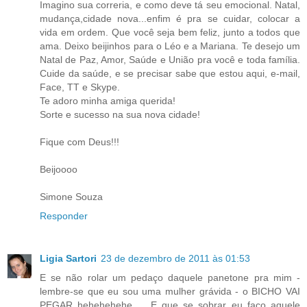
Imagino sua correria, e como deve tá seu emocional. Natal,
mudança,cidade nova...enfim é pra se cuidar, colocar a
vida em ordem. Que você seja bem feliz, junto a todos que
ama. Deixo beijinhos para o Léo e a Mariana. Te desejo um
Natal de Paz, Amor, Saúde e União pra você e toda família.
Cuide da saúde, e se precisar sabe que estou aqui, e-mail,
Face, TT e Skype.
Te adoro minha amiga querida!
Sorte e sucesso na sua nova cidade!
Fique com Deus!!!
Beijoooo
Simone Souza
Responder
Ligia Sartori
23 de dezembro de 2011 às 01:53
E se não rolar um pedaço daquele panetone pra mim -
lembre-se que eu sou uma mulher grávida - o BICHO VAI
PEGAR hehehehehe ... E que se sobrar eu faço aquele