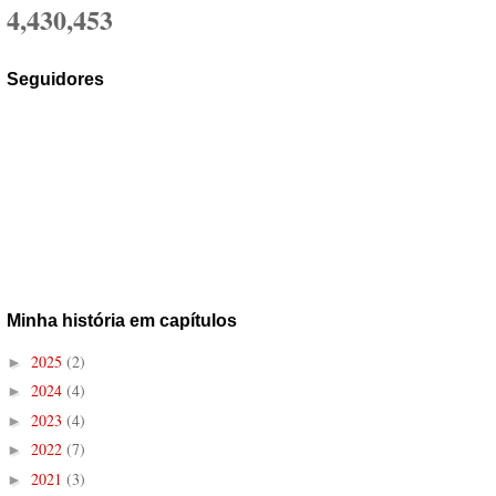
4,430,453
Seguidores
Minha história em capítulos
2025
(2)
►
2024
(4)
►
2023
(4)
►
2022
(7)
►
2021
(3)
►