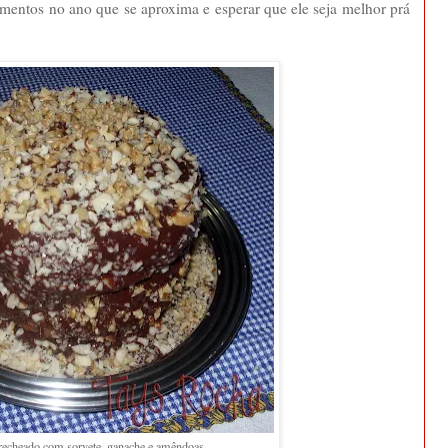
amentos no ano que se aproxima e esperar que ele seja melhor prá
recheado com sorvete, ganache e amêndoas.