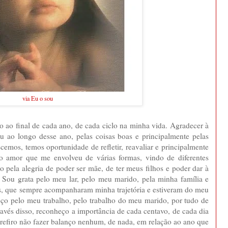
via Eu o sou
 ao final de cada ano, de cada ciclo na minha vida. Agradecer à
u ao longo desse ano, pelas coisas boas e principalmente pelas
emos, temos oportunidade de refletir, reavaliar e principalmente
o amor que me envolveu de várias formas, vindo de diferentes
o pela alegria de poder ser mãe, de ter meus filhos e poder dar à
. Sou grata pelo meu lar, pelo meu marido, pela minha família e
is, que sempre acompanharam minha trajetória e estiveram do meu
eço pelo meu trabalho, pelo trabalho do meu marido, por tudo de
ravés disso, reconheço a importância de cada centavo, de cada dia
 Prefiro não fazer balanço nenhum, de nada, em relação ao ano que