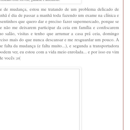
nte de mudança, estou me tratando de um problema delicado de
nhã é dia de passar a manhã toda fazendo um exame na clínica e
resentinhos que quero dar e preciso fazer supermercado, porque se
de não me deixarem participar da ceia em família e confiscarem
nho salão, visitas e tenho que arrumar a casa prá ceia, domingo
reciso mais do que nunca descansar e me resguardar um pouco. A
e falta da mudança (e falta muito...), e segunda a transportadora
dem ver, eu estou com a vida meio enrolada... e por isso eu vim
de vocês ;o(