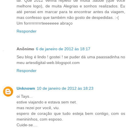
lar. Que 2012 venha repleto de muita Saúde (que você
melhore logo), de muita Alegrias e sonhos realizados. Eu
até pensei em marcar para te encontrar antes da viagem,
mas confesso que também não gosto de despedidas. :-(
Um forrrrrrrrrrteeeeeee abraço
Responder
Anônimo
6 de janeiro de 2012 às 18:17
Seu blog é lindo ! gostei ! se puder dá uma paassadinha no
meu artesdigital-web.blogspot.com
Responder
Unknown
10 de janeiro de 2012 às 18:23
oi Tays...
estive viajando e estava sem net.
mas rezei por você, viu.
espero de coração que tudo esteja bem contigo, com os
menininhos, com esposo.
Cuide-se....