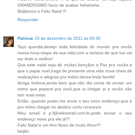
GRANDÍSSIMO favor de acabar hehehehe...
Beijãoooo e Feliz Natal !!!
Responder
Patricia
23 de dezembro de 2011 às 09:30
Tays querida,desejo toda felicidade do mundo pra vocês
nessa nova etapa da sua vida,com a certeza de que tuo vai
ser lindo e melhor!
Que este natal seja de muitas bençãos e Paz pra vocês e
que o papai noel,traga de presente uma vida nova cheia de
realizações e alegrias pra todos dessa linda famila!
Amiga lindona,ainda bem que não dei conta de enviar um
mimo que peparei pra você,que ia chegar aí e vocês não
iam mais estar.
Então ,quando puder,me envie o seu novo endereço,que é
pro mimo chegar no destino certo.rsrsrsrsrs
Meu email é p.f@veloxmail.com.br,pode enviar o seu
endereço news pra ele,tá?!
Feliz Natal e um Ano Novo de muito Amor!!!
beijão