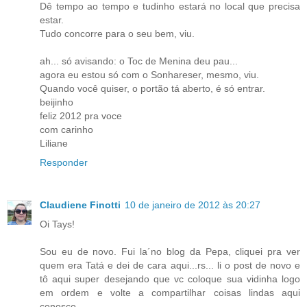
Dê tempo ao tempo e tudinho estará no local que precisa
estar.
Tudo concorre para o seu bem, viu.
ah... só avisando: o Toc de Menina deu pau...
agora eu estou só com o Sonhareser, mesmo, viu.
Quando você quiser, o portão tá aberto, é só entrar.
beijinho
feliz 2012 pra voce
com carinho
Liliane
Responder
Claudiene Finotti
10 de janeiro de 2012 às 20:27
Oi Tays!
Sou eu de novo. Fui la´no blog da Pepa, cliquei pra ver
quem era Tatá e dei de cara aqui...rs... li o post de novo e
tô aqui super desejando que vc coloque sua vidinha logo
em ordem e volte a compartilhar coisas lindas aqui
conosco.