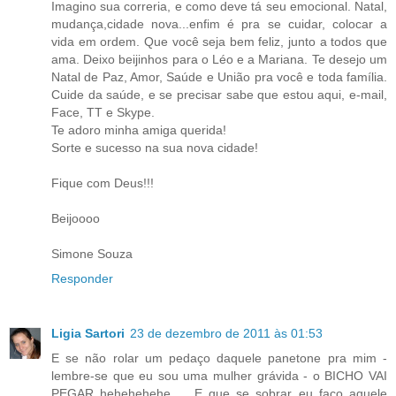
Imagino sua correria, e como deve tá seu emocional. Natal,
mudança,cidade nova...enfim é pra se cuidar, colocar a
vida em ordem. Que você seja bem feliz, junto a todos que
ama. Deixo beijinhos para o Léo e a Mariana. Te desejo um
Natal de Paz, Amor, Saúde e União pra você e toda família.
Cuide da saúde, e se precisar sabe que estou aqui, e-mail,
Face, TT e Skype.
Te adoro minha amiga querida!
Sorte e sucesso na sua nova cidade!
Fique com Deus!!!
Beijoooo
Simone Souza
Responder
Ligia Sartori
23 de dezembro de 2011 às 01:53
E se não rolar um pedaço daquele panetone pra mim -
lembre-se que eu sou uma mulher grávida - o BICHO VAI
PEGAR hehehehehe ... E que se sobrar eu faço aquele