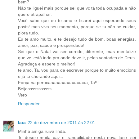
bem?
Não te liguei mais porque sei que vc tá toda ocupada e não
quero atrapalhar.
Você sabe que eu te amo e ficarei aqui esperando seus
posts! mas viva seu momento, porque se tu não se cuidar,
piora tudo.
Eu te amo muito, e te desejo tudo de bom, boas energias,
amor, paz, saúde e prosperidade!
Sei que o Natal vai ser corrido, diferente, mas mentalize
que vc. está indo pra onde deve ir, pelas vontades de Deus.
Agradeça e espere o melhor!
te amo, Ta, vou para de escrever porque to muito emocions
e já to chorando aqui...
Força na perucaaaaaaaaaaaaaaaa, Ta!!!
Beijosssssssssss
Vero
Responder
Iara
22 de dezembro de 2011 às 22:01
Minha amiga ruiva linda.
Te desejo muita paz e tranquilidade nesta nova fase, sei