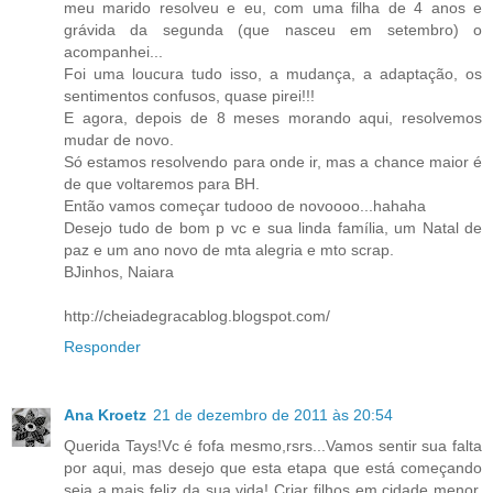
meu marido resolveu e eu, com uma filha de 4 anos e
grávida da segunda (que nasceu em setembro) o
acompanhei...
Foi uma loucura tudo isso, a mudança, a adaptação, os
sentimentos confusos, quase pirei!!!
E agora, depois de 8 meses morando aqui, resolvemos
mudar de novo.
Só estamos resolvendo para onde ir, mas a chance maior é
de que voltaremos para BH.
Então vamos começar tudooo de novoooo...hahaha
Desejo tudo de bom p vc e sua linda família, um Natal de
paz e um ano novo de mta alegria e mto scrap.
BJinhos, Naiara
http://cheiadegracablog.blogspot.com/
Responder
Ana Kroetz
21 de dezembro de 2011 às 20:54
Querida Tays!Vc é fofa mesmo,rsrs...Vamos sentir sua falta
por aqui, mas desejo que esta etapa que está começando
seja a mais feliz da sua vida! Criar filhos em cidade menor,