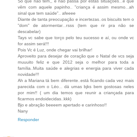
Só que não tem,, e não passa por estas situações...é que
vêm com aquele papinho.. "criança é assim mesmo...ah
sinal que tem saúde".. afeeee
Diante de tanta preocupação e incertezas..os biscuits tem o
"dom" de atormentar...rsss (tem que rir pra não se
descabelar)
Tays vc sabe que torço pelo teu sucesso e aí, ou onde vc
for assim será!!!
Pois Vc é Luz, onde chegar vai brilhar!
Aproveito para desejar de coração que o Natal de vcs seja
muuuito feliz e que 2012 seja o melhor para toda a
família..Muita saúde e alegrias e energia para viver cada
novidade!!!
Ah a Mariana tá bem diferente..está ficando cada vez mais
parecida com o Léo... dá umas bjks bem gostosas neles
por mim!! ( um dia temos que reunir a criançada para
ficarmos endoidecidas..kkk)
Bjo e abração beeeem apertado e carinhoso!!
Nany
Responder