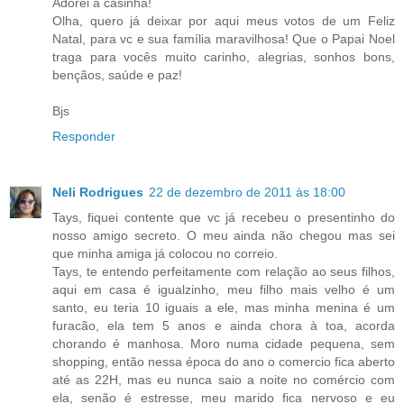
Adorei a casinha!
Olha, quero já deixar por aqui meus votos de um Feliz
Natal, para vc e sua família maravilhosa! Que o Papai Noel
traga para vocês muito carinho, alegrias, sonhos bons,
bençãos, saúde e paz!
Bjs
Responder
Neli Rodrigues
22 de dezembro de 2011 às 18:00
Tays, fiquei contente que vc já recebeu o presentinho do
nosso amigo secreto. O meu ainda não chegou mas sei
que minha amiga já colocou no correio.
Tays, te entendo perfeitamente com relação ao seus filhos,
aqui em casa é igualzinho, meu filho mais velho é um
santo, eu teria 10 iguais a ele, mas minha menina é um
furacão, ela tem 5 anos e ainda chora à toa, acorda
chorando é manhosa. Moro numa cidade pequena, sem
shopping, então nessa época do ano o comercio fica aberto
até as 22H, mas eu nunca saio a noite no comércio com
ela, senão é estresse, meu marido fica nervoso e eu