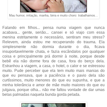
Mau humor, irritação, manha, birra e muito choro: trabalhamos...
Falando em filhos... pensa numa viagem que nunca
acabava... gente, serião... cansei e só viajo com essa
menina estritamente o necessário, sentiram meu stress?
Relevem, ainda estou me recuperando do trauma. Ela
simplesmente não dormia durante o dia, ficava
insuportavelmente chata, e fazia escândalos por qualquer
coisa e principalmente prá dormir à noite, porque desde
bebê ela não dorme fora de casa, fora do berço dela.
Estranhou a viagem, a casa, o hotel, o calor e se estressou
muito. Pude perceber que ela tem muito mais manias do
que eu pensava, que a paciência e o pavio dela são
curtíssimos, muito menores do que eu supunha, e que a
minha tolerância e amor de mãe muito maiores do que eu
julgava, porque olha... não me faltou vontade de dar umas
belas palmadas naquela bunda gorda pelada.