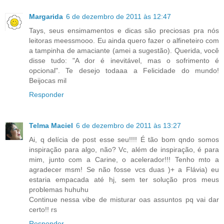
Margarida
6 de dezembro de 2011 às 12:47
Tays, seus ensimamentos e dicas são preciosas pra nós
leitoras meessmooo. Eu ainda quero fazer o alfineteiro com
a tampinha de amaciante (amei a sugestão). Querida, você
disse tudo: "A dor é inevitável, mas o sofrimento é
opcional". Te desejo todaaa a Felicidade do mundo!
Beijocas mil
Responder
Telma Maciel
6 de dezembro de 2011 às 13:27
Ai, q delícia de post esse seu!!!! É tão bom qndo somos
inspiração para algo, não? Vc, além de inspiração, é para
mim, junto com a Carine, o acelerador!!! Tenho mto a
agradecer msm! Se não fosse vcs duas )+ a Flávia) eu
estaria empacada até hj, sem ter solução pros meus
problemas huhuhu
Continue nessa vibe de misturar oas assuntos pq vai dar
certo!! rs
Responder