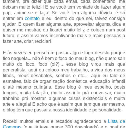
também, prá dizer que cada email, cada comentário, me
deixam muito feliz!!! E se você tem vontade de fazer algum
pap, anime-se e faça! Se você tem alguma dúvida, é só
entrar em
contato
e eu, dentro do que sei, talvez consiga
ajudar. E quem fizer alguma arte, aproveitar alguma dica e
quiser me mostrar, eu ficarei muito feliz e coloco num post
futuro, e assim vamos incentivando mais e mais pessoas a
fazer arte, criar, reciclar!
E às vezes eu penso em postar algo e logo desisto porque
fico naquela... não é bem o foco do meu blog, não quero sair
muito do foco, foco (oi?)... esse blog virou mais que
generalista, aqui eu coloco meu trabalho, a vida dos meus
filhos, meus desabafos, sonhos e etc..., aqui eu falo de
esmaltes, falo de organização doméstica, educação infantil
e até mesmo culinária. Esse blog é meu espelho, posts
longos, muita falação, muito assunto prá conversar, muito
trabalho prá mostrar, algumas crises existenciais e muita
arte e alegria! E acho que é assim que tem que ser mesmo,
o blog tem que passar a nossa identidade e personalidade.
Recebi muitos emails e recados agradecendo a
Lista de
Compras
(que já teve quase 300 downloads) e o post de