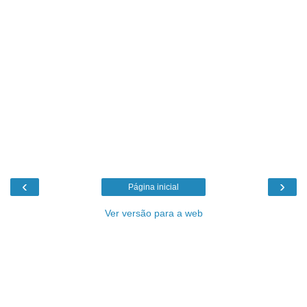
‹
›
Página inicial
Ver versão para a web