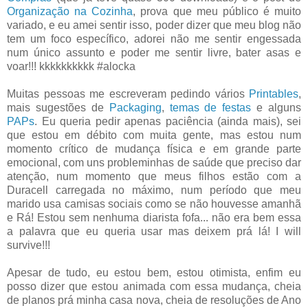
Organização na Cozinha
, prova que meu público é muito
variado, e eu amei sentir isso, poder dizer que meu blog não
tem um foco específico, adorei não me sentir engessada
num único assunto e poder me sentir livre, bater asas e
voar!!! kkkkkkkkkk #alocka
Muitas pessoas me escreveram pedindo vários
Printables
,
mais sugestões de
Packaging
,
temas de festas
e alguns
PAPs
. Eu queria pedir apenas paciência (ainda mais), sei
que estou em débito com muita gente, mas estou num
momento crítico de mudança física e em grande parte
emocional, com uns probleminhas de saúde que preciso dar
atenção, num momento que meus filhos estão com a
Duracell carregada no máximo, num período que meu
marido usa camisas sociais como se não houvesse amanhã
e Rá! Estou sem nenhuma diarista fofa... não era bem essa
a palavra que eu queria usar mas deixem prá lá! I will
survive!!!
Apesar de tudo, eu estou bem, estou otimista, enfim eu
posso dizer que estou animada com essa mudança, cheia
de planos prá minha casa nova, cheia de resoluções de Ano