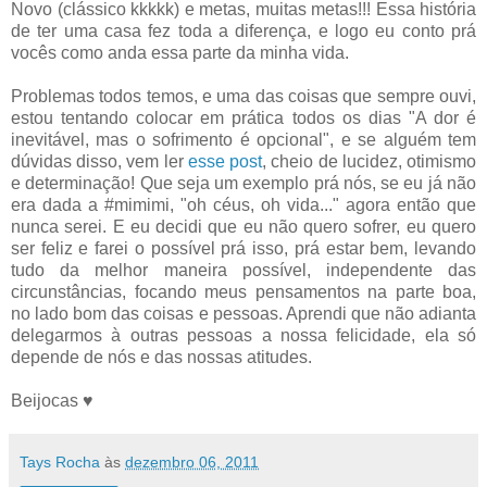
Novo (clássico kkkkk) e metas, muitas metas!!! Essa história
de ter uma casa fez toda a diferença, e logo eu conto prá
vocês como anda essa parte da minha vida.
Problemas todos temos, e uma das coisas que sempre ouvi,
estou tentando colocar em prática todos os dias "A dor é
inevitável, mas o sofrimento é opcional", e se alguém tem
dúvidas disso, vem ler
esse post
, cheio de lucidez, otimismo
e determinação! Que seja um exemplo prá nós, se eu já não
era dada a #mimimi, "oh céus, oh vida..." agora então que
nunca serei. E eu decidi que eu não quero sofrer, eu quero
ser feliz e farei o possível prá isso, prá estar bem, levando
tudo da melhor maneira possível, independente das
circunstâncias, focando meus pensamentos na parte boa,
no lado bom das coisas e pessoas. Aprendi que não adianta
delegarmos à outras pessoas a nossa felicidade, ela só
depende de nós e das nossas atitudes.
Beijocas ♥
Tays Rocha
às
dezembro 06, 2011