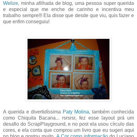
Welize
, minha afilhada de blog, uma pessoa super querida
e especial que me enche de carinho e incentiva meu
trabalho sempre!!! Ela disse que desde que viu, quis fazer e
que enfim conseguiu!
A querida e divertidíssima
Paty Molina
, também conhecida
como Chiquita Bacana... rsrsrsr, fez esse layout prá um
desafio do ScrapPlayground, e no post ela usou círculo das
cores, e ela conta que comprou um livro que eu sugeri aqui
no blog e gostou muito,
A Cor como informação
do Luciano