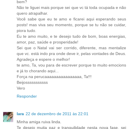
bem?
Não te liguei mais porque sei que vc tá toda ocupada e não
quero atrapalhar.
Você sabe que eu te amo e ficarei aqui esperando seus
posts! mas viva seu momento, porque se tu não se cuidar,
piora tudo.
Eu te amo muito, e te desejo tudo de bom, boas energias,
amor, paz, saúde e prosperidade!
Sei que o Natal vai ser corrido, diferente, mas mentalize
que vc. está indo pra onde deve ir, pelas vontades de Deus.
Agradeça e espere o melhor!
te amo, Ta, vou para de escrever porque to muito emocions
e já to chorando aqui...
Força na perucaaaaaaaaaaaaaaaa, Ta!!!
Beijosssssssssss
Vero
Responder
Iara
22 de dezembro de 2011 às 22:01
Minha amiga ruiva linda.
Te desejo muita paz e tranquilidade nesta nova fase, sei