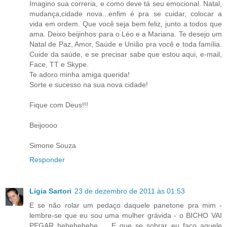
Imagino sua correria, e como deve tá seu emocional. Natal,
mudança,cidade nova...enfim é pra se cuidar, colocar a
vida em ordem. Que você seja bem feliz, junto a todos que
ama. Deixo beijinhos para o Léo e a Mariana. Te desejo um
Natal de Paz, Amor, Saúde e União pra você e toda família.
Cuide da saúde, e se precisar sabe que estou aqui, e-mail,
Face, TT e Skype.
Te adoro minha amiga querida!
Sorte e sucesso na sua nova cidade!
Fique com Deus!!!
Beijoooo
Simone Souza
Responder
Ligia Sartori
23 de dezembro de 2011 às 01:53
E se não rolar um pedaço daquele panetone pra mim -
lembre-se que eu sou uma mulher grávida - o BICHO VAI
PEGAR hehehehehe ... E que se sobrar eu faço aquele