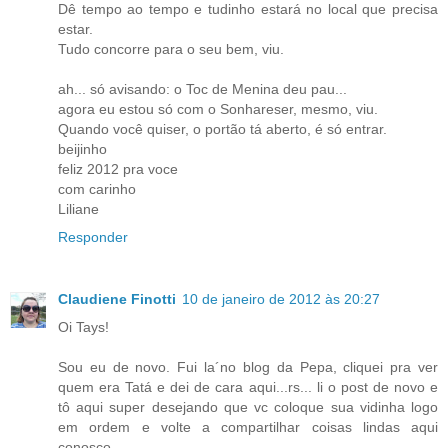
Dê tempo ao tempo e tudinho estará no local que precisa
estar.
Tudo concorre para o seu bem, viu.
ah... só avisando: o Toc de Menina deu pau...
agora eu estou só com o Sonhareser, mesmo, viu.
Quando você quiser, o portão tá aberto, é só entrar.
beijinho
feliz 2012 pra voce
com carinho
Liliane
Responder
Claudiene Finotti
10 de janeiro de 2012 às 20:27
Oi Tays!
Sou eu de novo. Fui la´no blog da Pepa, cliquei pra ver
quem era Tatá e dei de cara aqui...rs... li o post de novo e
tô aqui super desejando que vc coloque sua vidinha logo
em ordem e volte a compartilhar coisas lindas aqui
conosco.