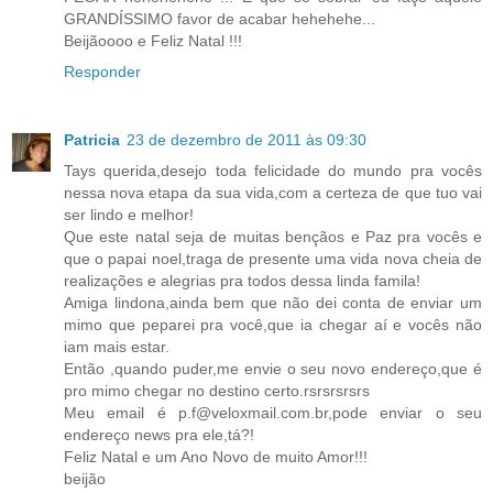
GRANDÍSSIMO favor de acabar hehehehe...
Beijãoooo e Feliz Natal !!!
Responder
Patricia
23 de dezembro de 2011 às 09:30
Tays querida,desejo toda felicidade do mundo pra vocês
nessa nova etapa da sua vida,com a certeza de que tuo vai
ser lindo e melhor!
Que este natal seja de muitas bençãos e Paz pra vocês e
que o papai noel,traga de presente uma vida nova cheia de
realizações e alegrias pra todos dessa linda famila!
Amiga lindona,ainda bem que não dei conta de enviar um
mimo que peparei pra você,que ia chegar aí e vocês não
iam mais estar.
Então ,quando puder,me envie o seu novo endereço,que é
pro mimo chegar no destino certo.rsrsrsrsrs
Meu email é p.f@veloxmail.com.br,pode enviar o seu
endereço news pra ele,tá?!
Feliz Natal e um Ano Novo de muito Amor!!!
beijão