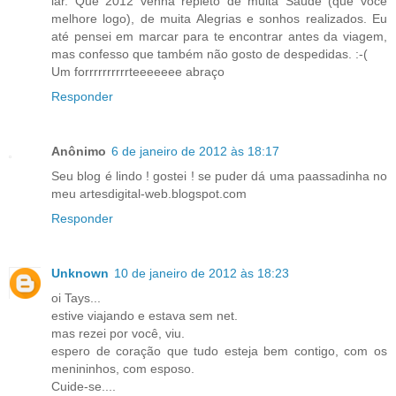
lar. Que 2012 venha repleto de muita Saúde (que você
melhore logo), de muita Alegrias e sonhos realizados. Eu
até pensei em marcar para te encontrar antes da viagem,
mas confesso que também não gosto de despedidas. :-(
Um forrrrrrrrrrteeeeeee abraço
Responder
Anônimo
6 de janeiro de 2012 às 18:17
Seu blog é lindo ! gostei ! se puder dá uma paassadinha no
meu artesdigital-web.blogspot.com
Responder
Unknown
10 de janeiro de 2012 às 18:23
oi Tays...
estive viajando e estava sem net.
mas rezei por você, viu.
espero de coração que tudo esteja bem contigo, com os
menininhos, com esposo.
Cuide-se....