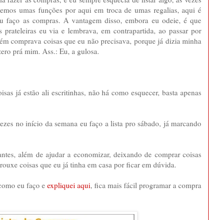
ertemos umas funções por aqui em troca de umas regalias, aqui é
eu faço as compras. A vantagem disso, embora eu odeie, é que
prateleiras eu via e lembrava, em contrapartida, ao passar por
bém comprava coisas que eu não precisava, porque já dizia minha
zero prá mim. Ass.: Eu, a gulosa.
oisas já estão ali escritinhas, não há como esquecer, basta apenas
ezes no início da semana eu faço a lista pro sábado, já marcando
tantes, além de ajudar a economizar, deixando de comprar coisas
trouxe coisas que eu já tinha em casa por ficar em dúvida.
 como eu faço e
expliquei aqui
, fica mais fácil programar a compra