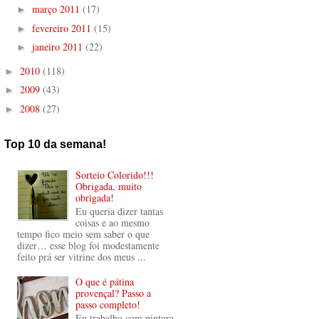
março 2011
(17)
►
fevereiro 2011
(15)
►
janeiro 2011
(22)
►
2010
(118)
►
2009
(43)
►
2008
(27)
►
Top 10 da semana!
Sorteio Colorido!!!
Obrigada, muito
obrigada!
Eu queria dizer tantas
coisas e ao mesmo
tempo fico meio sem saber o que
dizer… esse blog foi modestamente
feito prá ser vitrine dos meus ...
O que é pátina
provençal? Passo a
passo completo!
Eu trabalho com pintura