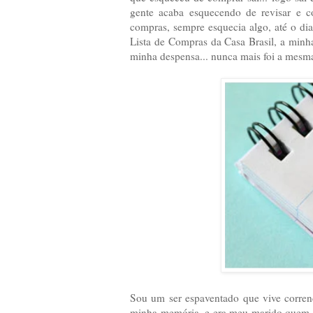
gente acaba esquecendo de revisar e 
compras, sempre esquecia algo, até o d
Lista de Compras da Casa Brasil, a minh
minha despensa... nunca mais foi a me
Sou um ser espaventado que vive corrend
minha memória, e era meu marido quem ia 