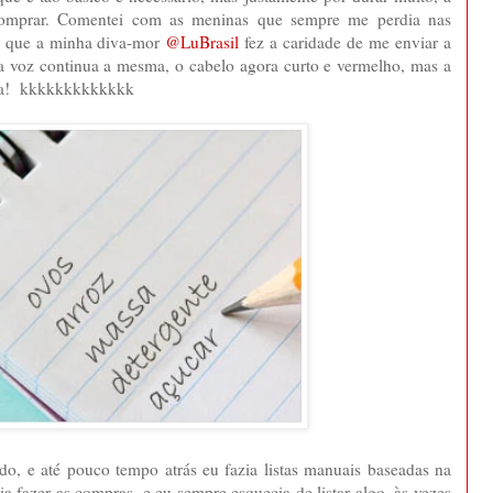
comprar. Comentei com as meninas que sempre me perdia nas
ia que a minha diva-mor
@LuBrasil
fez a caridade de me enviar a
a voz continua a mesma, o cabelo agora curto e vermelho, mas a
sma! kkkkkkkkkkkkk
o, e até pouco tempo atrás eu fazia listas manuais baseadas na
fazer as compras, e eu sempre esquecia de listar algo, às vezes