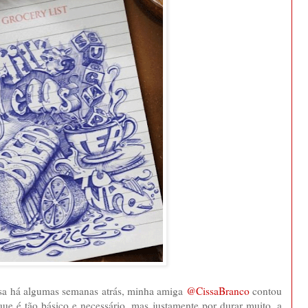
sa há algumas semanas atrás, minha amiga
@CissaBranco
contou
que é tão básico e necessário, mas justamente por durar muito, a