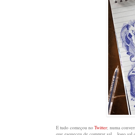
E tudo começou no
Twitter
; numa conver
que esqueceu de comprar sal... logo sal 