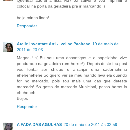
Querida! adorei a lista viu? Já salvei e vou imprimir e
colocar na porta da geladeira prá ir marcando :)
beijo minha linda!
Responder
Atelie Inventare Arti - Ivelise Pacheco
19 de maio de
2011 às 23:03
Magoei!! :( Eu sou uma dasantigas e o papelzinho vive
pendurado na geladeira (um horror!). Depois deste teu post
vou tentar ser chique e arranjar uma cadernetinha
ehehehehehe!So quero ver se meu marido leva ela quando
for no mercado, pois sou mais uma das que detesta
mercado! So gosto do mercado Municipal, passo horas la
eheheheh!
Beijos
Responder
A FADA DAS AGULHAS
20 de maio de 2011 às 02:59