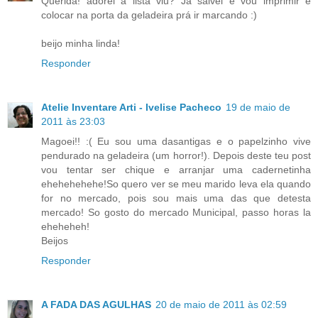
Querida! adorei a lista viu? Já salvei e vou imprimir e
colocar na porta da geladeira prá ir marcando :)
beijo minha linda!
Responder
Atelie Inventare Arti - Ivelise Pacheco
19 de maio de
2011 às 23:03
Magoei!! :( Eu sou uma dasantigas e o papelzinho vive
pendurado na geladeira (um horror!). Depois deste teu post
vou tentar ser chique e arranjar uma cadernetinha
ehehehehehe!So quero ver se meu marido leva ela quando
for no mercado, pois sou mais uma das que detesta
mercado! So gosto do mercado Municipal, passo horas la
eheheheh!
Beijos
Responder
A FADA DAS AGULHAS
20 de maio de 2011 às 02:59