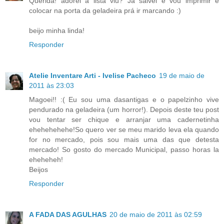
Querida! adorei a lista viu? Já salvei e vou imprimir e
colocar na porta da geladeira prá ir marcando :)
beijo minha linda!
Responder
Atelie Inventare Arti - Ivelise Pacheco
19 de maio de
2011 às 23:03
Magoei!! :( Eu sou uma dasantigas e o papelzinho vive
pendurado na geladeira (um horror!). Depois deste teu post
vou tentar ser chique e arranjar uma cadernetinha
ehehehehehe!So quero ver se meu marido leva ela quando
for no mercado, pois sou mais uma das que detesta
mercado! So gosto do mercado Municipal, passo horas la
eheheheh!
Beijos
Responder
A FADA DAS AGULHAS
20 de maio de 2011 às 02:59