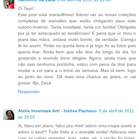
Oi Tays!
Este post está maravilhoso! Adorei ver as novas coleções
completas de esmaltes que estão chegando para este
outono-inverno. Tanta novidade, tanta cor bonita! Obrigada
por já ter antecipado as tendências! E pena que vc tirou o
jeans das mãos...estava muito bonito, de verdade. Comigo
tb foi assim. Pintei na quinta-feira e já logo fiz as fotos pois
queria tirar. Ainda bem que não tirei. Ao longo do dia, fui
gostando e ouvindo bons elogios. Agora, ainda mais que
não saiu nenhuma pontinha, estou com pena de tirar para
mudar a cor para a o início da semana. Mas td bem, logo
eu pinto de novo. Dê mais uma chance ao jeans, vc vai
gostar. Bjs, Zazá
Responder
Atelie Inventare Arti - Ivelise Pacheco
3 de abril de 2011
às 19:02
Ai, falou em jeans, falou pra mim! adoro uma roupa assim e
adoro o azul!!! Tudo lindo e o esmalte então! Adoraria vive
com as unhas pintadas, mas, sabe, né, a opção foi tintas,