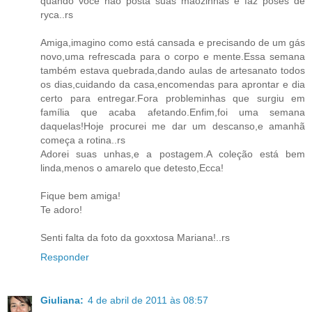
quando você não posta suas mãozinhas e faz poses de
ryca..rs
Amiga,imagino como está cansada e precisando de um gás
novo,uma refrescada para o corpo e mente.Essa semana
também estava quebrada,dando aulas de artesanato todos
os dias,cuidando da casa,encomendas para aprontar e dia
certo para entregar.Fora probleminhas que surgiu em
família que acaba afetando.Enfim,foi uma semana
daquelas!Hoje procurei me dar um descanso,e amanhã
começa a rotina..rs
Adorei suas unhas,e a postagem.A coleção está bem
linda,menos o amarelo que detesto,Ecca!
Fique bem amiga!
Te adoro!
Senti falta da foto da goxxtosa Mariana!..rs
Responder
Giuliana:
4 de abril de 2011 às 08:57