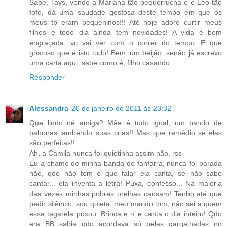
Sabe, Tays, vendo a Mariana tão pequerrucha e o Leo tão
fofo, dá uma saudade gostosa deste tempo em que os
meus tb eram pequeninos!!! Até hoje adoro curtir meus
filhos e todo dia ainda tem novidades! A vida é bem
engraçada, vc vai ver com o correr do tempo...E que
gostoso que é isto tudo! Bem, um beijão, senão já escrevo
uma carta aqui, sabe como é, filho casando.....
Responder
Alessandra
20 de janeiro de 2011 às 23:32
Que lindo né amiga? Mãe é tudo igual, um bando de
babonas lambendo suas crias!! Mas que remédio se elas
são perfeitas!!
Ah, a Camila nunca foi quietinha assim não, rss
Eu a chamo de minha banda de fanfarra, nunca foi parada
não, qdo não tem o que falar ela canta, se não sabe
cantar... ela inventa a letra! Puxa, confesso... Na maioria
das vezes minhas pobres orelhas cansam! Tenho até que
pedir silêncio, sou quieta, meu marido tbm, não sei a quem
essa tagarela puxou. Brinca e rí e canta o dia inteiro! Qdo
era BB sabia qdo acordava só pelas gargalhadas no