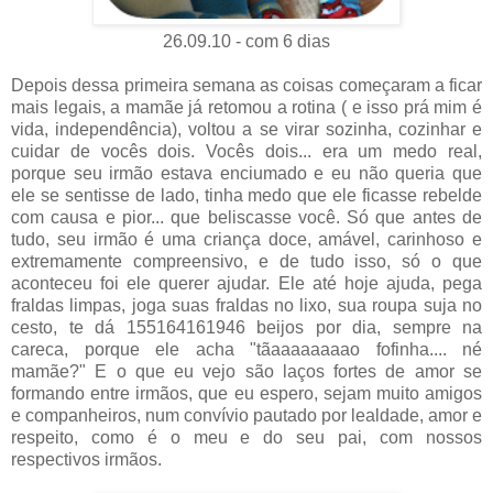
26.09.10 - com 6 dias
Depois dessa primeira semana as coisas começaram a ficar
mais legais, a mamãe já retomou a rotina ( e isso prá mim é
vida, independência), voltou a se virar sozinha, cozinhar e
cuidar de vocês dois. Vocês dois... era um medo real,
porque seu irmão estava enciumado e eu não queria que
ele se sentisse de lado, tinha medo que ele ficasse rebelde
com causa e pior... que beliscasse você. Só que antes de
tudo, seu irmão é uma criança doce, amável, carinhoso e
extremamente compreensivo, e de tudo isso, só o que
aconteceu foi ele querer ajudar. Ele até hoje ajuda, pega
fraldas limpas, joga suas fraldas no lixo, sua roupa suja no
cesto, te dá 155164161946 beijos por dia, sempre na
careca, porque ele acha "tãaaaaaaaao fofinha.... né
mamãe?" E o que eu vejo são laços fortes de amor se
formando entre irmãos, que eu espero, sejam muito amigos
e companheiros, num convívio pautado por lealdade, amor e
respeito, como é o meu e do seu pai, com nossos
respectivos irmãos.