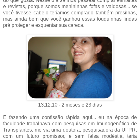
do que gosta. Nesse dia saímos passear comprar esmaltes
e revistas, porque somos menininhas fofas e vaidosas... se
você tivesse cabelo teríamos comprado também presilhas,
mas ainda bem que você ganhou essas touquinhas lindas
prá proteger e esquentar sua careca.
13.12.10 - 2 meses e 23 dias
E fazendo uma confissão rápida aqui... eu na época de
faculdade trabalhava com pesquisas em Imunogenética de
Transplantes, me via uma doutora, pesquisadora da UFPR,
com um futuro promissor, e sem falsa modéstia, teria