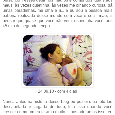
blusa, com esses dedinhos magros e compridos iguais aos
meus, às vezes quietinha, às vezes me olhando curiosa, dá
umas paradinhas, me olha e ri... e eu sou a pessoa mais
babona
realizada desse mundo com você e seu irmão. E
pensar que quase que você não vem, espertinha você, aos
45 min do segundo tempo...
24.09.10 - com 4 dias
Nunca antes na história desse blog eu postei uma foto tão
descabelada e largada de tudo, leia isso quando você
crescer como um eu te amo muito.... nós adoramos isso, eu