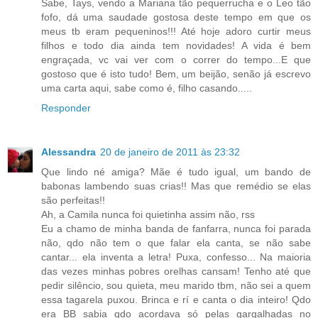
Sabe, Tays, vendo a Mariana tão pequerrucha e o Leo tão
fofo, dá uma saudade gostosa deste tempo em que os
meus tb eram pequeninos!!! Até hoje adoro curtir meus
filhos e todo dia ainda tem novidades! A vida é bem
engraçada, vc vai ver com o correr do tempo...E que
gostoso que é isto tudo! Bem, um beijão, senão já escrevo
uma carta aqui, sabe como é, filho casando.....
Responder
Alessandra
20 de janeiro de 2011 às 23:32
Que lindo né amiga? Mãe é tudo igual, um bando de
babonas lambendo suas crias!! Mas que remédio se elas
são perfeitas!!
Ah, a Camila nunca foi quietinha assim não, rss
Eu a chamo de minha banda de fanfarra, nunca foi parada
não, qdo não tem o que falar ela canta, se não sabe
cantar... ela inventa a letra! Puxa, confesso... Na maioria
das vezes minhas pobres orelhas cansam! Tenho até que
pedir silêncio, sou quieta, meu marido tbm, não sei a quem
essa tagarela puxou. Brinca e rí e canta o dia inteiro! Qdo
era BB sabia qdo acordava só pelas gargalhadas no