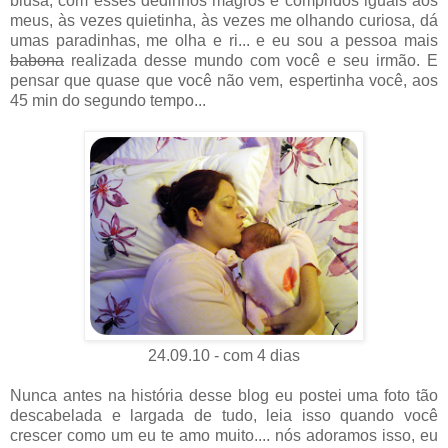
blusa, com esses dedinhos magros e compridos iguais aos
meus, às vezes quietinha, às vezes me olhando curiosa, dá
umas paradinhas, me olha e ri... e eu sou a pessoa mais
babona
realizada desse mundo com você e seu irmão. E
pensar que quase que você não vem, espertinha você, aos
45 min do segundo tempo...
24.09.10 - com 4 dias
Nunca antes na história desse blog eu postei uma foto tão
descabelada e largada de tudo, leia isso quando você
crescer como um eu te amo muito.... nós adoramos isso, eu