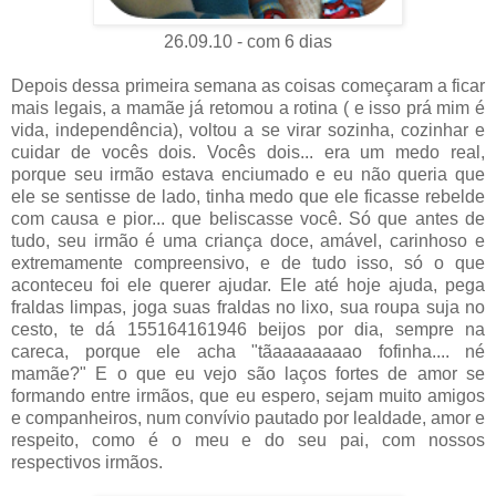
26.09.10 - com 6 dias
Depois dessa primeira semana as coisas começaram a ficar
mais legais, a mamãe já retomou a rotina ( e isso prá mim é
vida, independência), voltou a se virar sozinha, cozinhar e
cuidar de vocês dois. Vocês dois... era um medo real,
porque seu irmão estava enciumado e eu não queria que
ele se sentisse de lado, tinha medo que ele ficasse rebelde
com causa e pior... que beliscasse você. Só que antes de
tudo, seu irmão é uma criança doce, amável, carinhoso e
extremamente compreensivo, e de tudo isso, só o que
aconteceu foi ele querer ajudar. Ele até hoje ajuda, pega
fraldas limpas, joga suas fraldas no lixo, sua roupa suja no
cesto, te dá 155164161946 beijos por dia, sempre na
careca, porque ele acha "tãaaaaaaaao fofinha.... né
mamãe?" E o que eu vejo são laços fortes de amor se
formando entre irmãos, que eu espero, sejam muito amigos
e companheiros, num convívio pautado por lealdade, amor e
respeito, como é o meu e do seu pai, com nossos
respectivos irmãos.