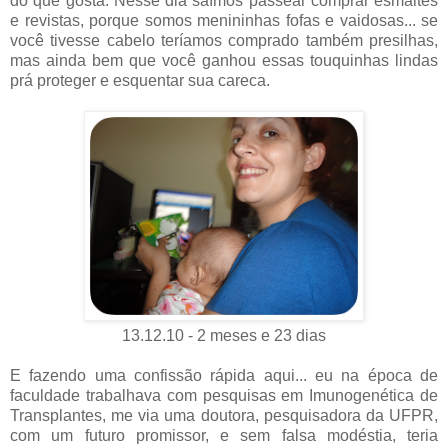
do que gosta. Nesse dia saímos passear comprar esmaltes
e revistas, porque somos menininhas fofas e vaidosas... se
você tivesse cabelo teríamos comprado também presilhas,
mas ainda bem que você ganhou essas touquinhas lindas
prá proteger e esquentar sua careca.
13.12.10 - 2 meses e 23 dias
E fazendo uma confissão rápida aqui... eu na época de
faculdade trabalhava com pesquisas em Imunogenética de
Transplantes, me via uma doutora, pesquisadora da UFPR,
com um futuro promissor, e sem falsa modéstia, teria