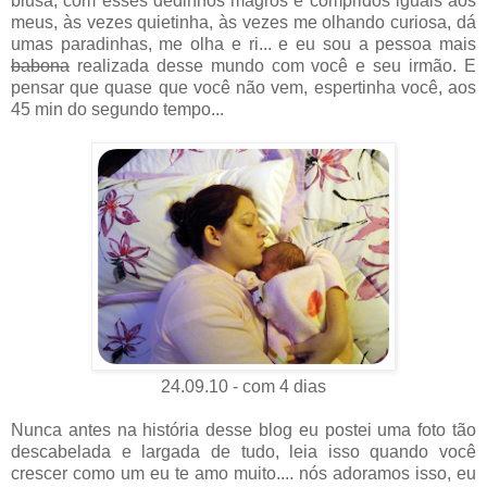
blusa, com esses dedinhos magros e compridos iguais aos
meus, às vezes quietinha, às vezes me olhando curiosa, dá
umas paradinhas, me olha e ri... e eu sou a pessoa mais
babona
realizada desse mundo com você e seu irmão. E
pensar que quase que você não vem, espertinha você, aos
45 min do segundo tempo...
24.09.10 - com 4 dias
Nunca antes na história desse blog eu postei uma foto tão
descabelada e largada de tudo, leia isso quando você
crescer como um eu te amo muito.... nós adoramos isso, eu