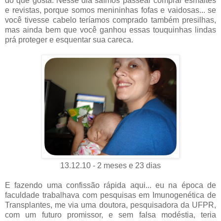
do que gosta. Nesse dia saímos passear comprar esmaltes
e revistas, porque somos menininhas fofas e vaidosas... se
você tivesse cabelo teríamos comprado também presilhas,
mas ainda bem que você ganhou essas touquinhas lindas
prá proteger e esquentar sua careca.
13.12.10 - 2 meses e 23 dias
E fazendo uma confissão rápida aqui... eu na época de
faculdade trabalhava com pesquisas em Imunogenética de
Transplantes, me via uma doutora, pesquisadora da UFPR,
com um futuro promissor, e sem falsa modéstia, teria