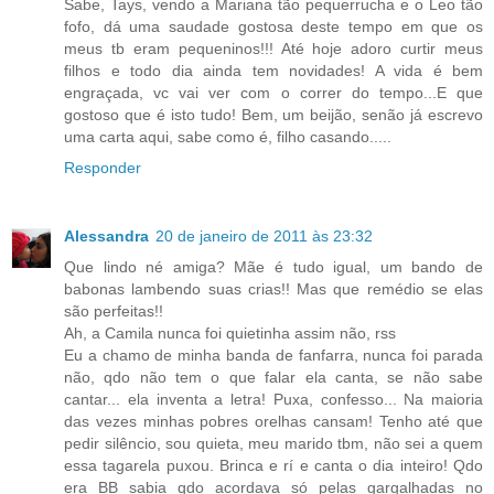
Sabe, Tays, vendo a Mariana tão pequerrucha e o Leo tão
fofo, dá uma saudade gostosa deste tempo em que os
meus tb eram pequeninos!!! Até hoje adoro curtir meus
filhos e todo dia ainda tem novidades! A vida é bem
engraçada, vc vai ver com o correr do tempo...E que
gostoso que é isto tudo! Bem, um beijão, senão já escrevo
uma carta aqui, sabe como é, filho casando.....
Responder
Alessandra
20 de janeiro de 2011 às 23:32
Que lindo né amiga? Mãe é tudo igual, um bando de
babonas lambendo suas crias!! Mas que remédio se elas
são perfeitas!!
Ah, a Camila nunca foi quietinha assim não, rss
Eu a chamo de minha banda de fanfarra, nunca foi parada
não, qdo não tem o que falar ela canta, se não sabe
cantar... ela inventa a letra! Puxa, confesso... Na maioria
das vezes minhas pobres orelhas cansam! Tenho até que
pedir silêncio, sou quieta, meu marido tbm, não sei a quem
essa tagarela puxou. Brinca e rí e canta o dia inteiro! Qdo
era BB sabia qdo acordava só pelas gargalhadas no