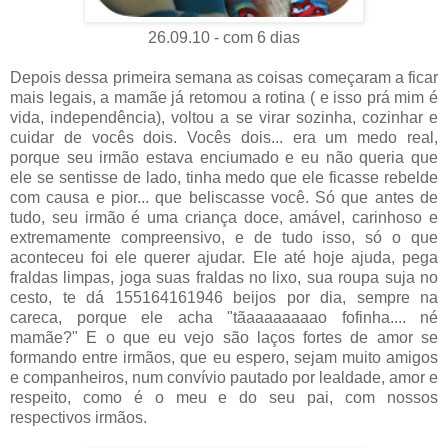
26.09.10 - com 6 dias
Depois dessa primeira semana as coisas começaram a ficar
mais legais, a mamãe já retomou a rotina ( e isso prá mim é
vida, independência), voltou a se virar sozinha, cozinhar e
cuidar de vocês dois. Vocês dois... era um medo real,
porque seu irmão estava enciumado e eu não queria que
ele se sentisse de lado, tinha medo que ele ficasse rebelde
com causa e pior... que beliscasse você. Só que antes de
tudo, seu irmão é uma criança doce, amável, carinhoso e
extremamente compreensivo, e de tudo isso, só o que
aconteceu foi ele querer ajudar. Ele até hoje ajuda, pega
fraldas limpas, joga suas fraldas no lixo, sua roupa suja no
cesto, te dá 155164161946 beijos por dia, sempre na
careca, porque ele acha "tãaaaaaaaao fofinha.... né
mamãe?" E o que eu vejo são laços fortes de amor se
formando entre irmãos, que eu espero, sejam muito amigos
e companheiros, num convívio pautado por lealdade, amor e
respeito, como é o meu e do seu pai, com nossos
respectivos irmãos.