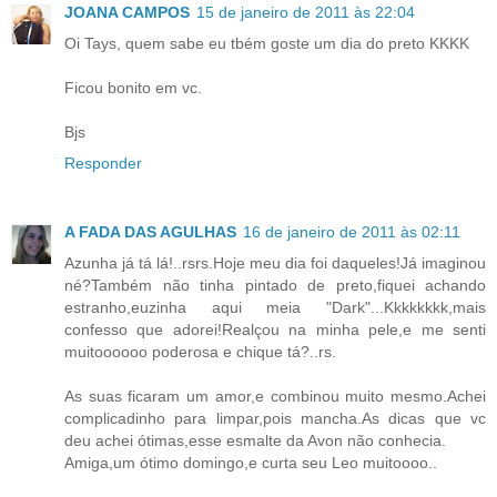
JOANA CAMPOS
15 de janeiro de 2011 às 22:04
Oi Tays, quem sabe eu tbém goste um dia do preto KKKK
Ficou bonito em vc.
Bjs
Responder
A FADA DAS AGULHAS
16 de janeiro de 2011 às 02:11
Azunha já tá lá!..rsrs.Hoje meu dia foi daqueles!Já imaginou
né?Também não tinha pintado de preto,fiquei achando
estranho,euzinha aqui meia "Dark"...Kkkkkkkk,mais
confesso que adorei!Realçou na minha pele,e me senti
muitoooooo poderosa e chique tá?..rs.
As suas ficaram um amor,e combinou muito mesmo.Achei
complicadinho para limpar,pois mancha.As dicas que vc
deu achei ótimas,esse esmalte da Avon não conhecia.
Amiga,um ótimo domingo,e curta seu Leo muitoooo..