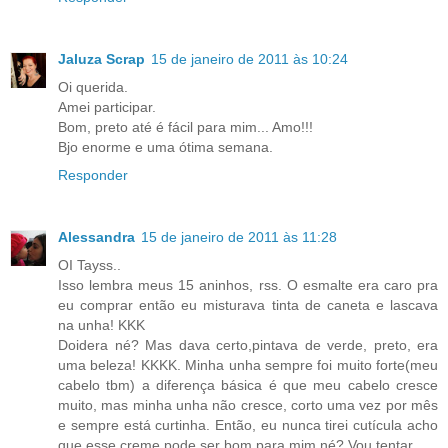
Jaluza Scrap
15 de janeiro de 2011 às 10:24
Oi querida.
Amei participar.
Bom, preto até é fácil para mim... Amo!!!
Bjo enorme e uma ótima semana.
Responder
Alessandra
15 de janeiro de 2011 às 11:28
OI Tayss..
Isso lembra meus 15 aninhos, rss. O esmalte era caro pra
eu comprar então eu misturava tinta de caneta e lascava
na unha! KKK
Doidera né? Mas dava certo,pintava de verde, preto, era
uma beleza! KKKK. Minha unha sempre foi muito forte(meu
cabelo tbm) a diferença básica é que meu cabelo cresce
muito, mas minha unha não cresce, corto uma vez por mês
e sempre está curtinha. Então, eu nunca tirei cutícula acho
que esse creme pode ser bom para mim né? Vou tentar...