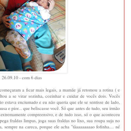
26.09.10 - com 6 dias
começaram a ficar mais legais, a mamãe já retomou a rotina ( e
ltou a se virar sozinha, cozinhar e cuidar de vocês dois. Vocês
ão estava enciumado e eu não queria que ele se sentisse de lado,
usa e pior... que beliscasse você. Só que antes de tudo, seu irmão
 extremamente compreensivo, e de tudo isso, só o que aconteceu
 pega fraldas limpas, joga suas fraldas no lixo, sua roupa suja no
, sempre na careca, porque ele acha "tãaaaaaaaao fofinha.... né