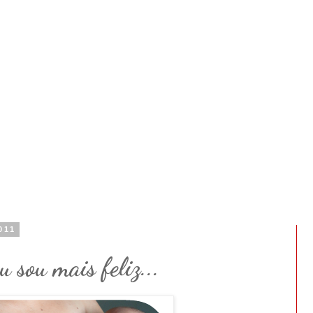
011
 sou mais feliz...