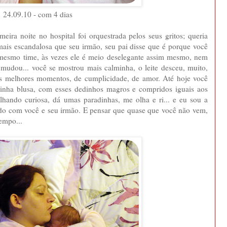
24.09.10 - com 4 dias
eira noite no hospital foi orquestrada pelos seus gritos; queria
mais escandalosa que seu irmão, seu pai disse que é porque você
mesmo time, às vezes ele é meio deselegante assim mesmo, nem
mudou... você se mostrou mais calminha, o leite desceu, muito,
sos melhores momentos, de cumplicidade, de amor. Até hoje você
ha blusa, com esses dedinhos magros e compridos iguais aos
lhando curiosa, dá umas paradinhas, me olha e ri... e eu sou a
do com você e seu irmão. E pensar que quase que você não vem,
empo...