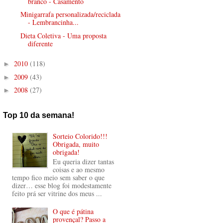
branco - Casamento
Minigarrafa personalizada/reciclada
- Lembrancinha...
Dieta Coletiva - Uma proposta
diferente
2010
(118)
►
2009
(43)
►
2008
(27)
►
Top 10 da semana!
Sorteio Colorido!!!
Obrigada, muito
obrigada!
Eu queria dizer tantas
coisas e ao mesmo
tempo fico meio sem saber o que
dizer… esse blog foi modestamente
feito prá ser vitrine dos meus ...
O que é pátina
provençal? Passo a