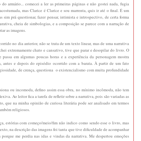
 do armário... comecei a ler as primeiras páginas e não gostei nada, fugia
costumada, mas Clarice é Clarice e sou marrenta, quis ir até o final. É um
 sim prá questionar, fazer pensar, intimista e introspectivo, de certa forma
gurativa, cheia de simbologias, e a composição se parece com a narração de
riar as imagens.
orrido no dia anterior, não se trata de um texto linear, mas de uma narrativa
chei extremamente chato e cansativo, tive que parar e desopilar do livro. O
se passa em algumas poucas horas e a experiência da personagem mostra
antes e depois do episódio ocorrido com a barata. À partir de um fato
igiosidade, de crença, questiona o existencialismo com muita profundidade
ssiona ou incomoda, defino assim essa obra, no mínimo incômoda, não tem
xiva. Ao leitor fica a tarefa de refletir sobre a narrativa, pois são variadas as
to, que na minha opinião de curiosa literária pode ser analisado em termos
 também religiosos.
abeça, estórias com começo/meio/fim não indico como sendo esse o livro, mas
exto, na descrição das imagens foi tanta que tive dificuldade de acompanhar
os porque me perdia nas idas e vindas da narrativa. Me despertou emoções