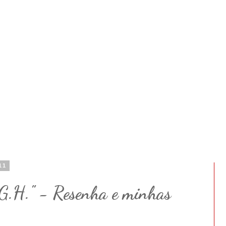
11
G.H." - Resenha e minhas