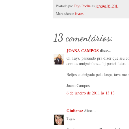
Postado por
Tays Rocha
às
janeiro 06, 2011
Marcadores:
livros
13 comentários:
JOANA CAMPOS
disse...
Oi Tays, passando pra dizer que seu co
com os amiguinhos....hj postei fotos...
Beijos e obrigada pela força, tava me
Joana Campos
6 de janeiro de 2011 às 13:13
Giuliana:
disse...
Tays,