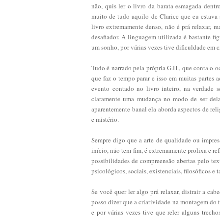
não, quis ler o livro da barata esmagada dentro
muito de tudo aquilo de Clarice que eu estava a
livro extremamente denso, não é prá relaxar, mas
desafiador. A linguagem utilizada é bastante fi
um sonho, por várias vezes tive dificuldade em c
Tudo é narrado pela própria G.H., que conta o oc
que faz o tempo parar e isso em muitas partes a
evento contado no livro inteiro, na verdade 
claramente uma mudança no modo de ser dela, 
aparentemente banal ela aborda aspectos de rel
e mistério.
Sempre digo que a arte de qualidade ou impre
início, não tem fim, é extremamente prolixa e refle
possibilidades de compreensão abertas pelo tex
psicológicos, sociais, existenciais, filosóficos e
Se você quer ler algo prá relaxar, distrair a c
posso dizer que a criatividade na montagem do t
e por várias vezes tive que reler alguns trech