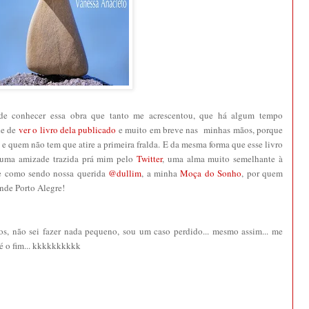
 de conhecer essa obra que tanto me acrescentou, que há algum tempo
de de
ver o livro dela publicado
e muito em breve nas minhas mãos, porque
 e quem não tem que atire a primeira fralda. E da mesma forma que esse livro
, uma amizade trazida prá mim pelo
Twitter
, uma alma muito semelhante à
ce como sendo nossa querida
@dullim
, a minha
Moça do Sonho
, por quem
ande Porto Alegre!
s, não sei fazer nada pequeno, sou um caso perdido... mesmo assim... me
té o fim... kkkkkkkkkk