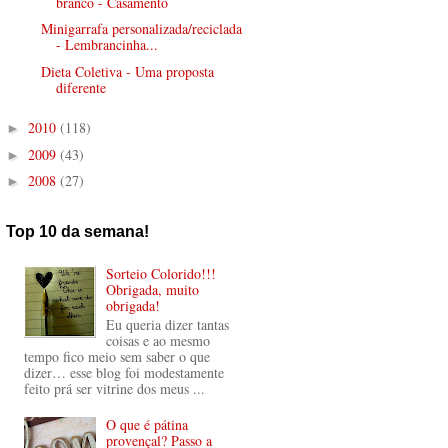
branco - Casamento
Minigarrafa personalizada/reciclada
- Lembrancinha...
Dieta Coletiva - Uma proposta
diferente
2010
(118)
►
2009
(43)
►
2008
(27)
►
Top 10 da semana!
Sorteio Colorido!!!
Obrigada, muito
obrigada!
Eu queria dizer tantas
coisas e ao mesmo
tempo fico meio sem saber o que
dizer… esse blog foi modestamente
feito prá ser vitrine dos meus ...
O que é pátina
provençal? Passo a