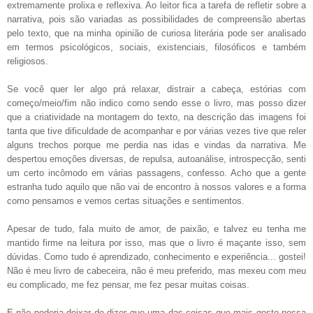
extremamente prolixa e reflexiva. Ao leitor fica a tarefa de refletir sobre a
narrativa, pois são variadas as possibilidades de compreensão abertas
pelo texto, que na minha opinião de curiosa literária pode ser analisado
em termos psicológicos, sociais, existenciais, filosóficos e também
religiosos.
Se você quer ler algo prá relaxar, distrair a cabeça, estórias com
começo/meio/fim não indico como sendo esse o livro, mas posso dizer
que a criatividade na montagem do texto, na descrição das imagens foi
tanta que tive dificuldade de acompanhar e por várias vezes tive que reler
alguns trechos porque me perdia nas idas e vindas da narrativa. Me
despertou emoções diversas, de repulsa, autoanálise, introspecção, senti
um certo incômodo em várias passagens, confesso. Acho que a gente
estranha tudo aquilo que não vai de encontro à nossos valores e a forma
como pensamos e vemos certas situações e sentimentos.
Apesar de tudo, fala muito de amor, de paixão, e talvez eu tenha me
mantido firme na leitura por isso, mas que o livro é maçante isso, sem
dúvidas. Como tudo é aprendizado, conhecimento e experiência... gostei!
Não é meu livro de cabeceira, não é meu preferido, mas mexeu com meu
eu complicado, me fez pensar, me fez pesar muitas coisas.
E não poderia deixar de dizer que uma das coisas que mais gosto nessa