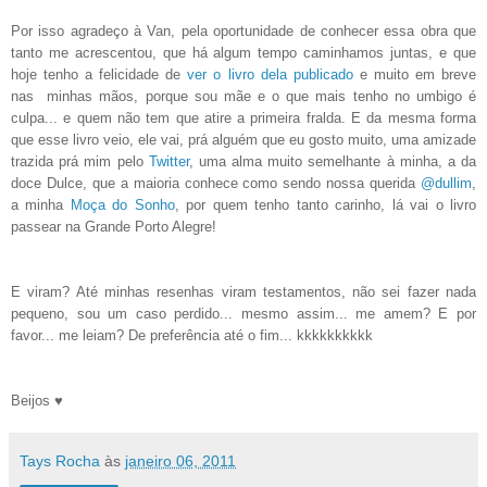
Por isso agradeço à Van, pela oportunidade de conhecer essa obra que
tanto me acrescentou, que há algum tempo caminhamos juntas, e que
hoje tenho a felicidade de
ver o livro dela publicado
e muito em breve
nas minhas mãos, porque sou mãe e o que mais tenho no umbigo é
culpa... e quem não tem que atire a primeira fralda. E da mesma forma
que esse livro veio, ele vai, prá alguém que eu gosto muito, uma amizade
trazida prá mim pelo
Twitter
, uma alma muito semelhante à minha, a da
doce Dulce, que a maioria conhece como sendo nossa querida
@dullim
,
a minha
Moça do Sonho
, por quem tenho tanto carinho, lá vai o livro
passear na Grande Porto Alegre!
E viram? Até minhas resenhas viram testamentos, não sei fazer nada
pequeno, sou um caso perdido... mesmo assim... me amem? E por
favor... me leiam? De preferência até o fim... kkkkkkkkkk
Beijos ♥
Tays Rocha
às
janeiro 06, 2011