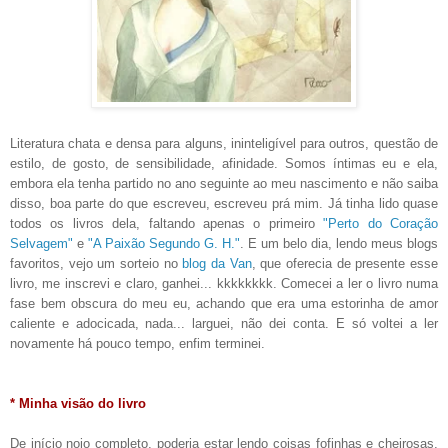
Literatura chata e densa para alguns, ininteligível para outros, questão de
estilo, de gosto, de sensibilidade, afinidade. Somos íntimas eu e ela,
embora ela tenha partido no ano seguinte ao meu nascimento e não saiba
disso, boa parte do que escreveu, escreveu prá mim. Já tinha lido quase
todos os livros dela, faltando apenas o primeiro
"Perto do Coração
Selvagem"
e
"A Paixão Segundo G. H."
. E um belo dia, lendo meus blogs
favoritos, vejo um sorteio no
blog da Van
, que oferecia de presente esse
livro, me inscrevi e claro, ganhei... kkkkkkkk. Comecei a ler o livro numa
fase bem obscura do meu eu, achando que era uma estorinha de amor
caliente e adocicada, nada... larguei, não dei conta. E só voltei a ler
novamente há pouco tempo, enfim terminei.
* Minha visão do livro
De início nojo completo, poderia estar lendo coisas fofinhas e cheirosas,