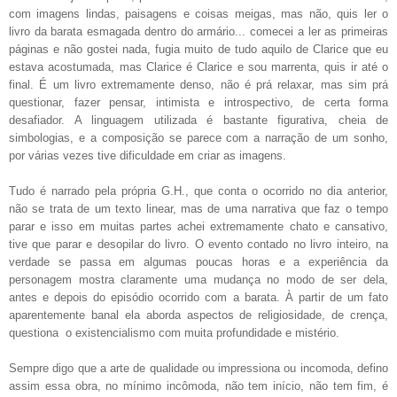
com imagens lindas, paisagens e coisas meigas, mas não, quis ler o
livro da barata esmagada dentro do armário... comecei a ler as primeiras
páginas e não gostei nada, fugia muito de tudo aquilo de Clarice que eu
estava acostumada, mas Clarice é Clarice e sou marrenta, quis ir até o
final. É um livro extremamente denso, não é prá relaxar, mas sim prá
questionar, fazer pensar, intimista e introspectivo, de certa forma
desafiador. A linguagem utilizada é bastante figurativa, cheia de
simbologias, e a composição se parece com a narração de um sonho,
por várias vezes tive dificuldade em criar as imagens.
Tudo é narrado pela própria G.H., que conta o ocorrido no dia anterior,
não se trata de um texto linear, mas de uma narrativa que faz o tempo
parar e isso em muitas partes achei extremamente chato e cansativo,
tive que parar e desopilar do livro. O evento contado no livro inteiro, na
verdade se passa em algumas poucas horas e a experiência da
personagem mostra claramente uma mudança no modo de ser dela,
antes e depois do episódio ocorrido com a barata. À partir de um fato
aparentemente banal ela aborda aspectos de religiosidade, de crença,
questiona o existencialismo com muita profundidade e mistério.
Sempre digo que a arte de qualidade ou impressiona ou incomoda, defino
assim essa obra, no mínimo incômoda, não tem início, não tem fim, é