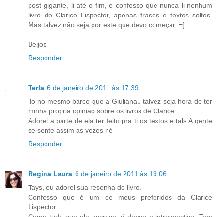
post gigante, li até o fim, e confesso que nunca li nenhum
livro de Clarice Lispector, apenas frases e textos soltos.
Mas talvez não seja por este que devo começar..=]
Beijos
Responder
Terla
6 de janeiro de 2011 às 17:39
To no mesmo barco que a Giuliana.. talvez seja hora de ter
minha propria opiniao sobre os livros de Clarice.
Adorei a parte de ela ter feito pra ti os textos e tals.A gente
se sente assim as vezes né
Responder
Regina Laura
6 de janeiro de 2011 às 19:06
Tays, eu adorei sua resenha do livro.
Confesso que é um de meus preferidos da Clarice
Lispector.
Como tudo que ela escreve, é denso e introspectivo. Tem