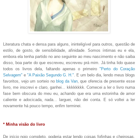
Literatura chata e densa para alguns, ininteligível para outros, questão de
estilo, de gosto, de sensibilidade, afinidade. Somos íntimas eu e ela,
embora ela tenha partido no ano seguinte ao meu nascimento e não saiba
disso, boa parte do que escreveu, escreveu prá mim. Já tinha lido quase
todos os livros dela, faltando apenas o primeiro
"Perto do Coração
Selvagem"
e
"A Paixão Segundo G. H."
. E um belo dia, lendo meus blogs
favoritos, vejo um sorteio no
blog da Van
, que oferecia de presente esse
livro, me inscrevi e claro, ganhei... kkkkkkkk. Comecei a ler o livro numa
fase bem obscura do meu eu, achando que era uma estorinha de amor
caliente e adocicada, nada... larguei, não dei conta. E só voltei a ler
novamente há pouco tempo, enfim terminei.
* Minha visão do livro
De início nojo completo, poderia estar lendo coisas fofinhas e cheirosas,