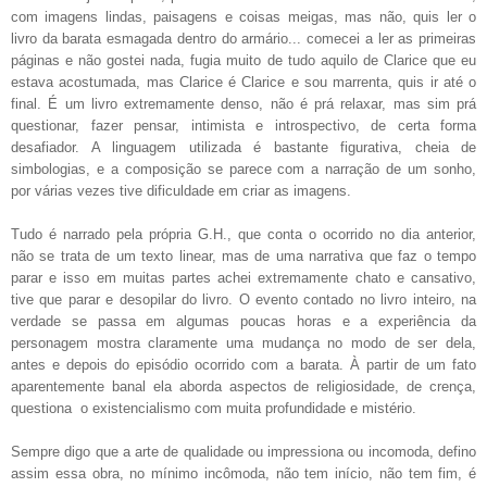
com imagens lindas, paisagens e coisas meigas, mas não, quis ler o
livro da barata esmagada dentro do armário... comecei a ler as primeiras
páginas e não gostei nada, fugia muito de tudo aquilo de Clarice que eu
estava acostumada, mas Clarice é Clarice e sou marrenta, quis ir até o
final. É um livro extremamente denso, não é prá relaxar, mas sim prá
questionar, fazer pensar, intimista e introspectivo, de certa forma
desafiador. A linguagem utilizada é bastante figurativa, cheia de
simbologias, e a composição se parece com a narração de um sonho,
por várias vezes tive dificuldade em criar as imagens.
Tudo é narrado pela própria G.H., que conta o ocorrido no dia anterior,
não se trata de um texto linear, mas de uma narrativa que faz o tempo
parar e isso em muitas partes achei extremamente chato e cansativo,
tive que parar e desopilar do livro. O evento contado no livro inteiro, na
verdade se passa em algumas poucas horas e a experiência da
personagem mostra claramente uma mudança no modo de ser dela,
antes e depois do episódio ocorrido com a barata. À partir de um fato
aparentemente banal ela aborda aspectos de religiosidade, de crença,
questiona o existencialismo com muita profundidade e mistério.
Sempre digo que a arte de qualidade ou impressiona ou incomoda, defino
assim essa obra, no mínimo incômoda, não tem início, não tem fim, é