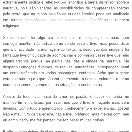
extremamente prolixa e reflexiva. Ao leitor fica a tarefa de refletir sobre a
narrativa, pois são variadas as possibilidades de compreensão abertas
pelo texto, que na minha opinião de curiosa literária pode ser analisado
em termos psicológicos, sociais, existenciais, filosóficos e também
religiosos.
Se você quer ler algo prá relaxar, distrair a cabeça, estórias com
começo/meio/fim não indico como sendo esse o livro, mas posso dizer
que a criatividade na montagem do texto, na descrição das imagens foi
tanta que tive dificuldade de acompanhar e por várias vezes tive que reler
alguns trechos porque me perdia nas idas e vindas da narrativa. Me
despertou emoções diversas, de repulsa, autoanálise, introspecção, senti
um certo incômodo em várias passagens, confesso. Acho que a gente
estranha tudo aquilo que não vai de encontro à nossos valores e a forma
como pensamos e vemos certas situações e sentimentos.
Apesar de tudo, fala muito de amor, de paixão, e talvez eu tenha me
mantido firme na leitura por isso, mas que o livro é maçante isso, sem
dúvidas. Como tudo é aprendizado, conhecimento e experiência... gostei!
Não é meu livro de cabeceira, não é meu preferido, mas mexeu com meu
eu complicado, me fez pensar, me fez pesar muitas coisas.
E não poderia deixar de dizer que uma das coisas que mais gosto nessa