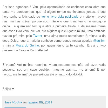
Por isso agradeço à Van, pela oportunidade de conhecer essa obra que
tanto me acrescentou, que há algum tempo caminhamos juntas, e que
hoje tenho a felicidade de
ver o livro dela publicado
e muito em breve
nas minhas mãos, porque sou mãe e o que mais tenho no umbigo é
culpa... e quem não tem que atire a primeira fralda. E da mesma forma
que esse livro veio, ele vai, prá alguém que eu gosto muito, uma amizade
trazida prá mim pelo
Twitter
, uma alma muito semelhante à minha, a da
doce Dulce, que a maioria conhece como sendo nossa querida
@dullim
,
a minha
Moça do Sonho
, por quem tenho tanto carinho, lá vai o livro
passear na Grande Porto Alegre!
E viram? Até minhas resenhas viram testamentos, não sei fazer nada
pequeno, sou um caso perdido... mesmo assim... me amem? E por
favor... me leiam? De preferência até o fim... kkkkkkkkkk
Beijos ♥
Tays Rocha
às
janeiro 06, 2011