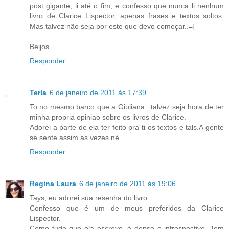
post gigante, li até o fim, e confesso que nunca li nenhum
livro de Clarice Lispector, apenas frases e textos soltos.
Mas talvez não seja por este que devo começar..=]
Beijos
Responder
Terla
6 de janeiro de 2011 às 17:39
To no mesmo barco que a Giuliana.. talvez seja hora de ter
minha propria opiniao sobre os livros de Clarice.
Adorei a parte de ela ter feito pra ti os textos e tals.A gente
se sente assim as vezes né
Responder
Regina Laura
6 de janeiro de 2011 às 19:06
Tays, eu adorei sua resenha do livro.
Confesso que é um de meus preferidos da Clarice
Lispector.
Como tudo que ela escreve, é denso e introspectivo. Tem